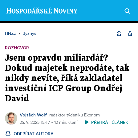
HN.cz
›
Byznys
ROZHOVOR
Jsem opravdu miliardář?
Dokud majetek neprodáte, tak
nikdy nevíte, říká zakladatel
investiční ICP Group Ondřej
David
Vojtěch Wolf
redaktor týdeníku Ekonom
PŘEHRÁT ČLÁNEK
25. 9. 2025 15:47 ▪ 12 min. čtení
ODEBÍRAT AUTORA