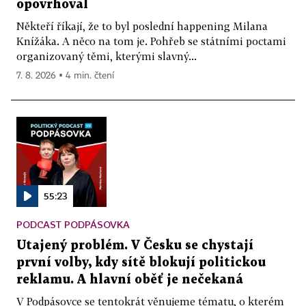
opovrhoval
Někteří říkají, že to byl poslední happening Milana
Knížáka. A něco na tom je. Pohřeb se státními poctami
organizovaný těmi, kterými slavný...
7. 8. 2026 ▪ 4 min. čtení
55:23
PODCAST PODPÁSOVKA
Utajený problém. V Česku se chystají
první volby, kdy sítě blokují politickou
reklamu. A hlavní oběť je nečekaná
V Podpásovce se tentokrát věnujeme tématu, o kterém