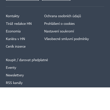
Kontakty
Ochrana osobních údajů
Tiráž redakce HN
Prohlášení o cookies
×
Economia
Nastavení soukromí
Kariéra v HN
Všeobecné smluvní podmínky
Ceník inzerce
Koupit / darovat předplatné
Eventy
Newslettery
RSS kanály
Autorská práva vykonává vydavatel. Bez písemného svolení vydavatele je
zakázáno jakékoli užití částí nebo celku díla, zejména rozmnožování a šíření