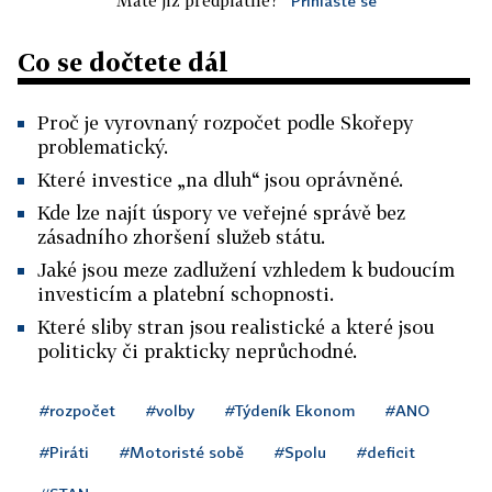
Máte již předplatné?
Přihlaste se
Co se dočtete dál
Proč je vyrovnaný rozpočet podle Skořepy
problematický.
Které investice „na dluh“ jsou oprávněné.
Kde lze najít úspory ve veřejné správě bez
zásadního zhoršení služeb státu.
Jaké jsou meze zadlužení vzhledem k budoucím
investicím a platební schopnosti.
Které sliby stran jsou realistické a které jsou
politicky či prakticky neprůchodné.
#rozpočet
#volby
#Týdeník Ekonom
#ANO
#Piráti
#Motoristé sobě
#Spolu
#deficit