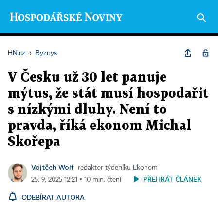
HN.cz
›
Byznys
V Česku už 30 let panuje
mýtus, že stát musí hospodařit
s nízkými dluhy. Není to
pravda, říká ekonom Michal
Skořepa
Vojtěch Wolf
redaktor týdeníku Ekonom
PŘEHRÁT ČLÁNEK
25. 9. 2025 12:21 ▪ 10 min. čtení
ODEBÍRAT AUTORA