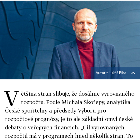
Autor ▪
Lukáš Bíba
V
ětšina stran slibuje, že dosáhne vyrovnaného
rozpočtu. Podle Michala Skořepy, analytika
České spořitelny a předsedy Výboru pro
rozpočtové prognózy, je to ale základní omyl české
debaty o veřejných financích. „Cíl vyrovnaných
rozpočtů má v programech hned několik stran. To