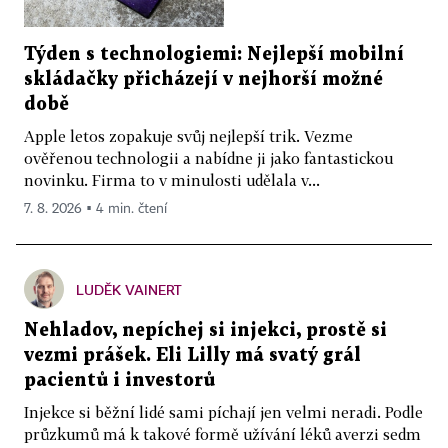
Týden s technologiemi: Nejlepší mobilní
skládačky přicházejí v nejhorší možné
době
Apple letos zopakuje svůj nejlepší trik. Vezme
ověřenou technologii a nabídne ji jako fantastickou
novinku. Firma to v minulosti udělala v...
7. 8. 2026 ▪ 4 min. čtení
LUDĚK VAINERT
Nehladov, nepíchej si injekci, prostě si
vezmi prášek. Eli Lilly má svatý grál
pacientů i investorů
Injekce si běžní lidé sami píchají jen velmi neradi. Podle
průzkumů má k takové formě užívání léků averzi sedm