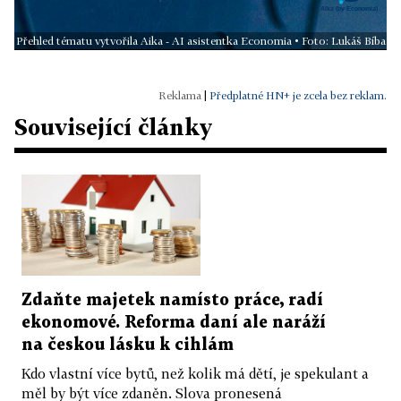
Přehled tématu vytvořila Aika - AI asistentka Economia • Foto: Lukáš Bíba
|
Předplatné HN+ je zcela bez reklam.
Související články
Zdaňte majetek namísto práce, radí
ekonomové. Reforma daní ale naráží
na českou lásku k cihlám
Kdo vlastní více bytů, než kolik má dětí, je spekulant a
měl by být více zdaněn. Slova pronesená