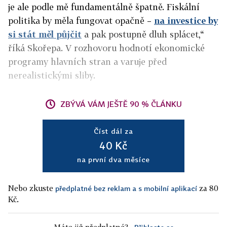
je ale podle mě fundamentálně špatně. Fiskální
politika by měla fungovat opačně –
na investice by
si stát měl půjčit
a pak postupně dluh splácet,“
říká Skořepa. V rozhovoru hodnotí ekonomické
programy hlavních stran a varuje před
nerealistickými sliby.
ZBÝVÁ VÁM JEŠTĚ 90 % ČLÁNKU
Číst dál za
40 Kč
na první dva měsíce
Nebo zkuste
za 80
předplatné bez reklam a s mobilní aplikací
Kč.