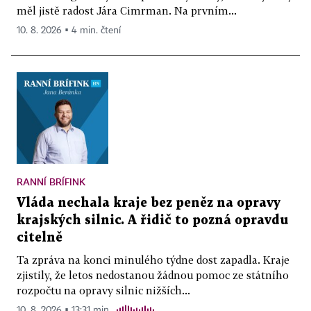
měl jistě radost Jára Cimrman. Na prvním...
10. 8. 2026 ▪ 4 min. čtení
RANNÍ BRÍFINK
Vláda nechala kraje bez peněz na opravy
krajských silnic. A řidič to pozná opravdu
citelně
Ta zpráva na konci minulého týdne dost zapadla. Kraje
zjistily, že letos nedostanou žádnou pomoc ze státního
rozpočtu na opravy silnic nižších...
10. 8. 2026 ▪ 13:31 min.