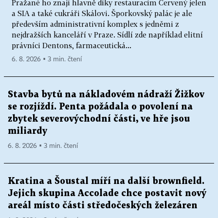
Pražané ho znají hlavně díky restauracím Červený jelen
a SIA a také cukráři Skálovi. Šporkovský palác je ale
především administrativní komplex s jedněmi z
nejdražších kanceláří v Praze. Sídlí zde například elitní
právníci Dentons, farmaceutická...
6. 8. 2026 ▪ 3 min. čtení
Stavba bytů na nákladovém nádraží Žižkov
se rozjíždí. Penta požádala o povolení na
zbytek severovýchodní části, ve hře jsou
miliardy
6. 8. 2026 ▪ 3 min. čtení
Kratina a Šoustal míří na další brownfield.
Jejich skupina Accolade chce postavit nový
areál místo části středočeských železáren