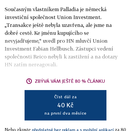
Současným vlastníkem Palladia je německá
investiční společnost Union Investment.
„
Transakce ještě nebyla uzavřena, ale jsme na
dobré cestě. Ke jménu kupujícího se
nevyjadřujeme,“ uvedl pro HN
mluvčí Union
Investment Fabian Hellbusch. Zástupci
vedení
společnosti Reico nebyli k zastižení a na dotazy
HN zatím nereagovali.
ZBÝVÁ VÁM JEŠTĚ 80 % ČLÁNKU
Číst dál za
40 Kč
na první dva měsíce
Nebo zkuste
za 80
předplatné bez reklam a s mobilní aplikací