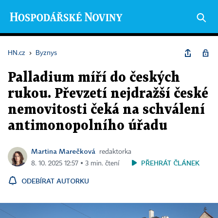
HN.cz
›
Byznys
Palladium míří do českých
rukou. Převzetí nejdražší české
nemovitosti čeká na schválení
antimonopolního úřadu
Martina Marečková
redaktorka
PŘEHRÁT ČLÁNEK
8. 10. 2025 12:57 ▪ 3 min. čtení
ODEBÍRAT AUTORKU