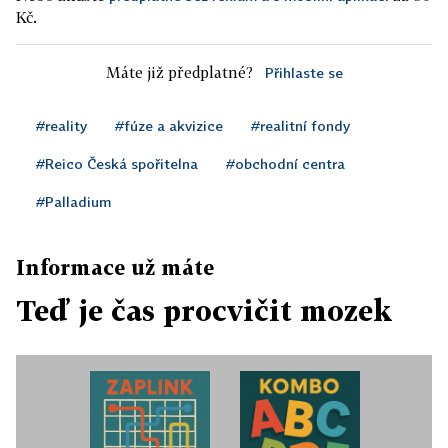
Kč.
Máte již předplatné?
Přihlaste se
#reality
#fúze a akvizice
#realitní fondy
#Reico Česká spořitelna
#obchodní centra
#Palladium
Informace už máte
Teď je čas procvičit mozek