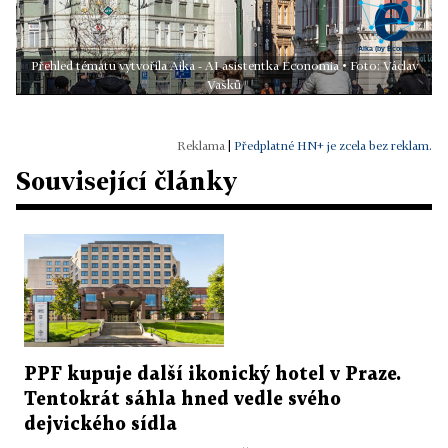
Přehled tématu vytvořila Aika - AI asistentka Economia • Foto: Václav
Vašků
|
Předplatné HN+ je zcela bez reklam.
Související články
PPF kupuje další ikonický hotel v Praze.
Tentokrát sáhla hned vedle svého
dejvického sídla