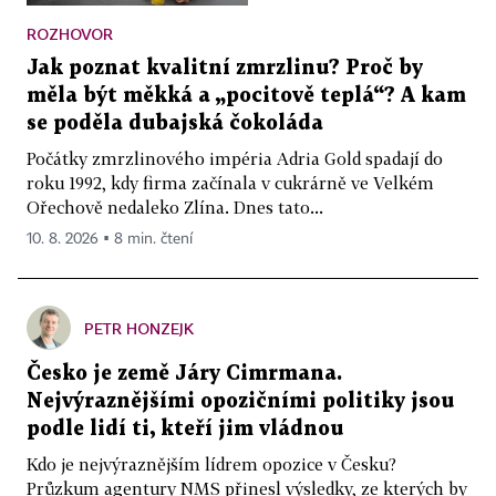
ROZHOVOR
Jak poznat kvalitní zmrzlinu? Proč by
měla být měkká a „pocitově teplá“? A kam
se poděla dubajská čokoláda
Počátky zmrzlinového impéria Adria Gold spadají do
roku 1992, kdy firma začínala v cukrárně ve Velkém
Ořechově nedaleko Zlína. Dnes tato...
10. 8. 2026 ▪ 8 min. čtení
PETR HONZEJK
Česko je země Járy Cimrmana.
Nejvýraznějšími opozičními politiky jsou
podle lidí ti, kteří jim vládnou
Kdo je nejvýraznějším lídrem opozice v Česku?
Průzkum agentury NMS přinesl výsledky, ze kterých by