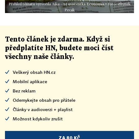
Přehled tématu vytvořila Aika - AI asistentka Economia • Foto: Zbynek
Pecak
Tento článek
je
zdarma. Když si
předplatíte HN, budete moci číst
všechny naše články
.
Veškerý obsah HN.cz
Mobilní aplikace
Bez reklam
Odemykejte obsah pro přátele
Články v audioverzi + playlist
Možnost kdykoliv zrušit
ZA 80 KČ