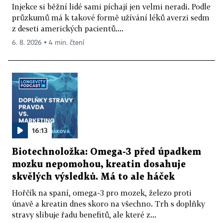
Injekce si běžní lidé sami píchají jen velmi neradi. Podle
průzkumů má k takové formě užívání léků averzi sedm
z deseti amerických pacientů....
6. 8. 2026 ▪ 4 min. čtení
16:13
Biotechnoložka: Omega-3 před úpadkem
mozku nepomohou, kreatin dosahuje
skvělých výsledků. Má to ale háček
Hořčík na spaní, omega-3 pro mozek, železo proti
únavě a kreatin dnes skoro na všechno. Trh s doplňky
stravy slibuje řadu benefitů, ale které z...