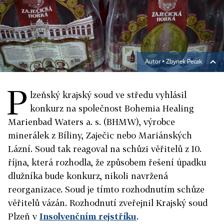
Autor ▪
Zbynek Pecak
P
lzeňský krajský soud ve středu vyhlásil
konkurz na společnost Bohemia Healing
Marienbad Waters a. s. (BHMW), výrobce
minerálek z Bíliny, Zaječic nebo Mariánských
Lázní. Soud tak reagoval na schůzi věřitelů z 10.
října, která rozhodla, že způsobem řešení úpadku
dlužníka bude konkurz, nikoli navržená
reorganizace. Soud je tímto rozhodnutím schůze
věřitelů vázán. Rozhodnutí zveřejnil Krajský soud
Plzeň v
Insolvenčním rejstříku
.