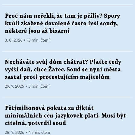
Proč nám neřekli, že tam je příliv? Spory
kvůli zkažené dovolené často řeší soudy,
některé jsou až bizarní
3. 8. 2026 ▪ 13 min. čtení
Necháváte svůj dům chátrat? Plaťte tedy
vyšší daň, chce Žatec. Soud se nyní města
zastal proti protestujícím majitelům
29. 7. 2026 ▪ 5 min. čtení
Pětimilionová pokuta za diktát
minimálních cen jazykovek platí. Musí být
citelná, potvrdil soud
28. 7. 2026 ▪ 4 min. čtení