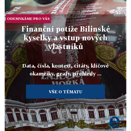
ODEMYKÁME PRO VÁS
Finanční potíže Bílinské
kyselky a vstup nových
vlastníků
Data, čísla, kontext, citáty, klíčové
okamžiky, grafy, přehledy ...
VŠE O TÉMATU