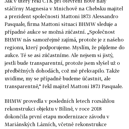
Jak v úterý řekl ČTK při otevření nové haly
stáčírny Magnesia v Mnichově na Chebsku majitel
a prezident společnosti Mattoni 1873 Alessandro
Pasquale, firma Mattoni situaci BHMW sleduje a
případné aukce se možná zúčastní. „Společnost
BHMW nás samozřejmě zajímá, protože je z našeho
regionu, který podporujeme. Myslím, že půjdeme do
aukce. Té se asi zúčastníme. Ale nejsem si jistý,
jestli bude transparentní, protože jsem slyšel už o
předběžných dohodách, což mě překvapilo. Takže
uvidíme, my se případně budeme účastnit, ale
transparentně,“ řekl majitel Mattoni 1873 Pasquale.
BHMW provedla v posledních letech rozsáhlou
rekonstrukci objektu v Bílině, v roce 2018
dokončila první etapu modernizace závodu v
Mariánských Lázních, včetně rekonstrukce