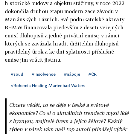
historické budovy a objektu stáčírny, v roce 2022
dokončila druhou etapu modernizace závodu v
Mariánských Lázních. Své podnikatelské aktivity
BHMW financovala především z deseti veřejných
emisí dluhopisů a jedné privátní emise, v rámci
kterých se zavázala hradit držitelům dluhopisů
pravidelný úrok a ke dni splatnosti příslušné
emise jim vrátit jistinu.
#soud
#insolvence
#nápoje
#ČR
#Bohemia Healing Marienbad Waters
Chcete vědět, co se děje v české a světové
ekonomice? Co si o aktuálních trendech myslí lidé
z byznysu, majitelé firem a jejich šéfové? Každý
týden v pátek vám naši top autoři přinášejí výběr