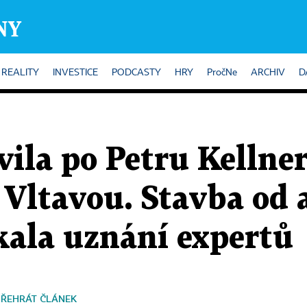
REALITY
INVESTICE
PODCASTY
HRY
PročNe
ARCHIV
D
 vila po Petru Kellne
Vltavou. Stavba od 
kala uznání expertů
PŘEHRÁT ČLÁNEK