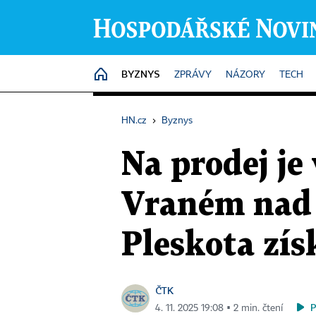
BYZNYS
HOME
ZPRÁVY
NÁZORY
TECH
HN.cz
›
Byznys
Na prodej je
Vraném nad 
Pleskota zís
ČTK
4. 11. 2025 19:08 ▪ 2 min. čtení