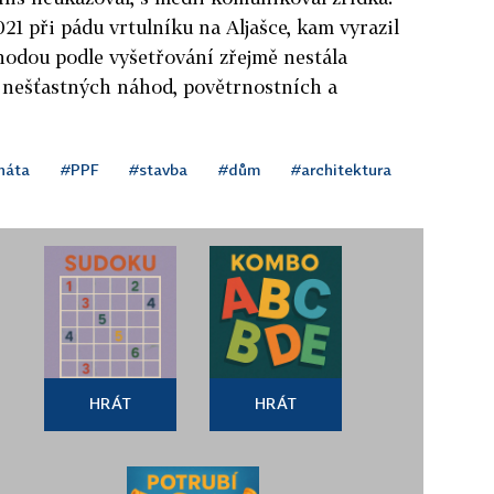
21 při pádu vrtulníku na Aljašce, kam vyrazil
ehodou podle vyšetřování zřejmě nestála
a nešťastných náhod, povětrnostních a
náta
#PPF
#stavba
#dům
#architektura
HRÁT
HRÁT