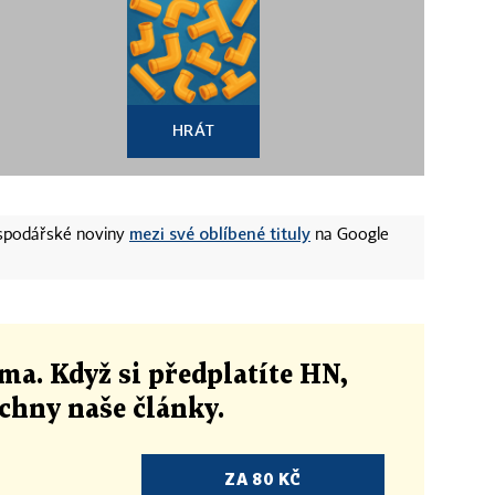
HRÁT
mezi své oblíbené tituly
ospodářské noviny
na Google
ma. Když si předplatíte HN,
echny naše články
.
ZA 80 KČ