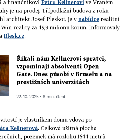
li a finančníkovi
Petru
Kellner
ovi
ve Vraném
ahy je na prodej. Třípodlažní budova z roku
hl architekt Josef Pleskot, je v
nabídce
realitní
Win reality za 49,9 milionu korun. Informovaly
a
Blesk.cz
.
Říkali nám Kellnerovi spratci,
vzpomínají absolventi Open
Gate. Dnes působí v Bruselu a na
prestižních univerzitách
22. 10. 2025 ▪ 8 min. čtení
vitostí je vlastníkem domu vdova po
áta
Kellner
ová
. Celková užitná plocha
verečních, pozemek má rozlohu 1644 metrů