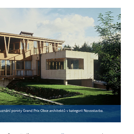
é uznání poroty Grand Prix Obce architektů v kategorii Novostavba.