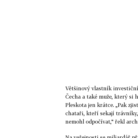
Většinový vlastník investičn
Čecha a také muže, který si h
Pleskota jen krátce. „Pak zjis
chataři, kteří sekají trávníky
nemohl odpočívat,“ řekl arc
Na veřejnosti se miliardář př