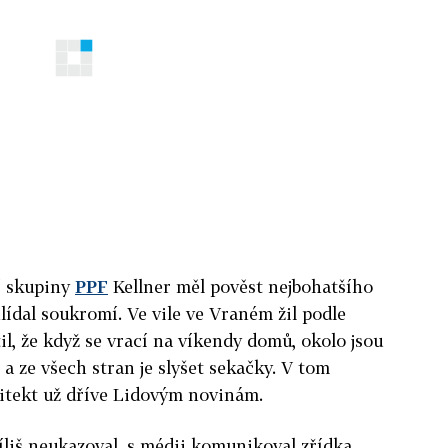
í skupiny
PPF
Kellner
měl pověst nejbohatšího
lídal soukromí. Ve vile ve Vraném žil podle
til, že když se vrací na víkendy domů, okolo jsou
, a ze všech stran je slyšet sekačky. V tom
hitekt už dříve Lidovým novinám.
íliš neukazoval, s médii komunikoval zřídka.