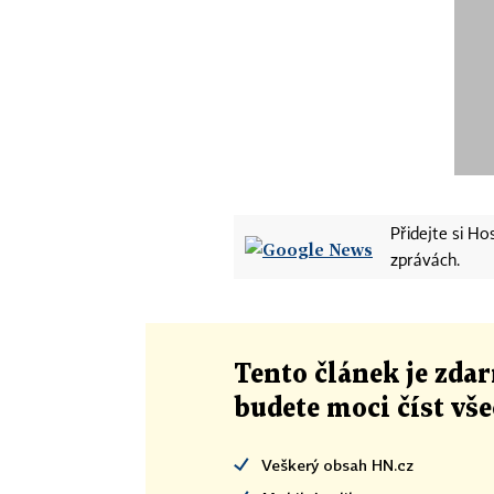
Přidejte si H
zprávách.
Tento článek
je
zdar
budete moci číst vš
Veškerý obsah HN.cz