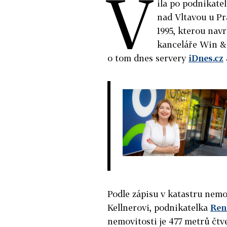
V
ila po podnikate
nad Vltavou u Pr
1995, kterou navr
kanceláře Win & 
o tom dnes servery
iDnes.cz
Podle zápisu v katastru nemo
Kellner
ovi, podnikatelka
Ren
nemovitosti je 477 metrů čt