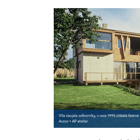
Vila zaujala odborníky, v roce 1995 získala čestn
Autor ▪
AP atelier