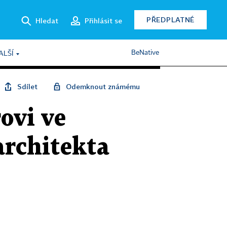
PŘEDPLATNÉ
Hledat
Přihlásit se
BeNative
ALŠÍ
Sdílet
Odemknout známému
rovi ve
architekta