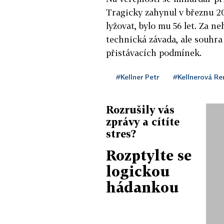
Tragicky zahynul v březnu 20
lyžovat, bylo mu 56 let. Za n
technická závada, ale souhr
přistávacích podmínek.
#Kellner Petr
#Kellnerová Re
Rozrušily vás
zprávy a cítíte
stres?
Rozptylte se
logickou
hádankou