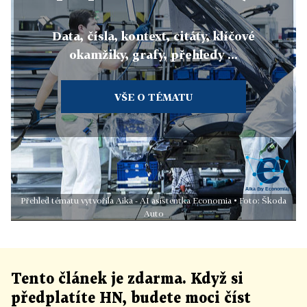
Data, čísla, kontext, citáty, klíčové
okamžiky, grafy, přehledy ...
VŠE O TÉMATU
Přehled tématu vytvořila Aika - AI asistentka Economia • Foto: Škoda
Auto
Tento článek
je
zdarma. Když si
předplatíte HN, budete moci číst