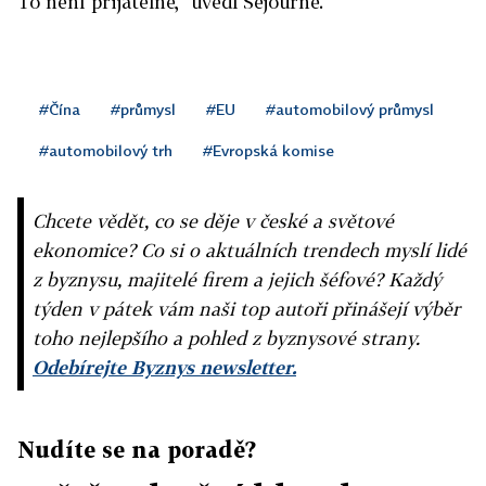
To není přijatelné,“ uvedl Séjourné.
#Čína
#průmysl
#EU
#automobilový průmysl
#automobilový trh
#Evropská komise
Chcete vědět, co se děje v české a světové
ekonomice? Co si o aktuálních trendech myslí lidé
z byznysu, majitelé firem a jejich šéfové? Každý
týden v pátek vám naši top autoři přinášejí výběr
toho nejlepšího a pohled z byznysové strany.
Odebírejte Byznys newsletter.
Nudíte se na poradě?