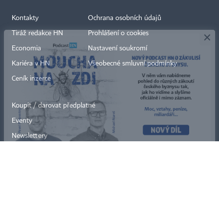
×
Kontakty
Ochrana osobních údajů
Tiráž redakce HN
Prohlášení o cookies
Economia
Nastavení soukromí
Kariéra v HN
Všeobecné smluvní podmínky
Ceník inzerce
Koupit / darovat předplatné
Eventy
Newslettery
RSS kanály
Autorská práva vykonává vydavatel. Bez písemného svolení vydavatele je
zakázáno jakékoli užití částí nebo celku díla, zejména rozmnožování a šíření
jakýmkoli způsobem, mechanickým nebo elektronickým, v českém nebo
jiném jazyce. Bez souhlasu vydavatele je zakázáno též rozmnožování