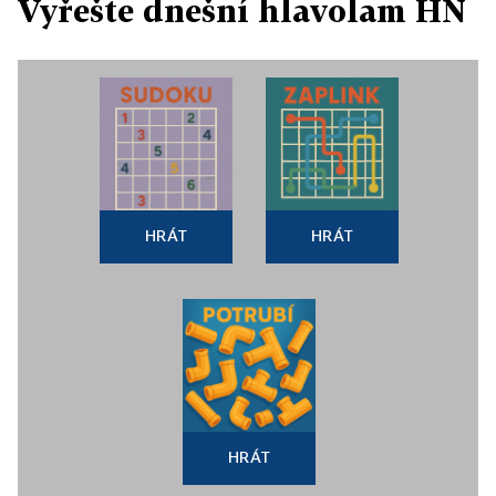
Vyřešte dnešní hlavolam HN
HRÁT
HRÁT
HRÁT