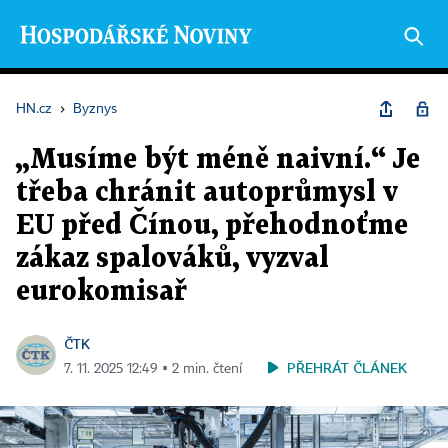
HN.cz
›
Byznys
„Musíme být méně naivní.“ Je
třeba chránit autoprůmysl v
EU před Čínou, přehodnoťme
zákaz spalováků, vyzval
eurokomisař
ČTK
PŘEHRÁT ČLÁNEK
7. 11. 2025 12:49 ▪ 2 min. čtení