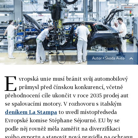
Autor ▪
Škoda Auto
E
vropská unie musí bránit svůj automobilový
průmysl před čínskou konkurencí, včetně
přehodnocení cíle ukončit v roce 2035 prodej aut
se spalovacími motory. V rozhovoru s italským
deníkem La Stampa
to uvedl místopředseda
Evropské komise Stéphane Séjourné. EU by se
podle něj rovněž měla zaměřit na diverzifikaci
svého exportu a stanovit nová pravidla na ochranu