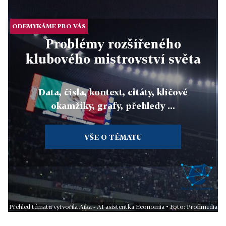
ODEMYKÁME PRO VÁS
Problémy rozšířeného
klubového mistrovství světa
Data, čísla, kontext, citáty, klíčové
okamžiky, grafy, přehledy ...
VŠE O TÉMATU
Přehled tématu vytvořila Aika - AI asistentka Economia • Foto: Profimedia