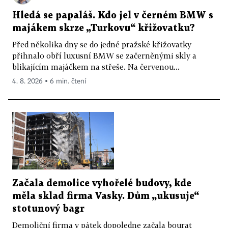
Hledá se papaláš. Kdo jel v černém BMW s
majákem skrze „Turkovu“ křižovatku?
Před několika dny se do jedné pražské křižovatky
přihnalo obří luxusní BMW se začerněnými skly a
blikajícím majáčkem na střeše. Na červenou...
4. 8. 2026 ▪ 6 min. čtení
Začala demolice vyhořelé budovy, kde
měla sklad firma Vasky. Dům „ukusuje“
stotunový bagr
Demoliční firma v pátek dopoledne začala bourat