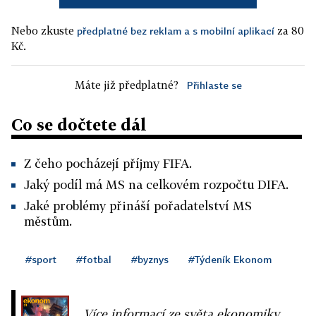
Nebo zkuste
za 80
předplatné bez reklam a s mobilní aplikací
Kč.
Máte již předplatné?
Přihlaste se
Co se dočtete dál
Z čeho pocházejí příjmy FIFA.
Jaký podíl má MS na celkovém rozpočtu DIFA.
Jaké problémy přináší pořadatelství MS
městům.
#sport
#fotbal
#byznys
#Týdeník Ekonom
Více informací ze světa ekonomiky,