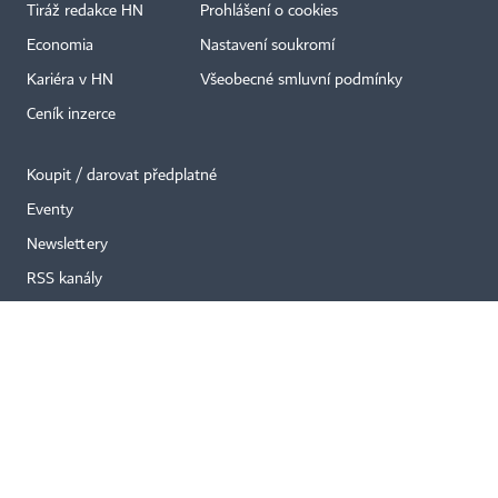
Tiráž redakce HN
Prohlášení o cookies
×
Economia
Nastavení soukromí
Kariéra v HN
Všeobecné smluvní podmínky
Ceník inzerce
Koupit / darovat předplatné
Eventy
Newslettery
RSS kanály
Autorská práva vykonává vydavatel. Bez písemného svolení vydavatele je
zakázáno jakékoli užití částí nebo celku díla, zejména rozmnožování a šíření
jakýmkoli způsobem, mechanickým nebo elektronickým, v českém nebo
jiném jazyce. Bez souhlasu vydavatele je zakázáno též rozmnožování
obsahu pro účely automatizované analýzy textů nebo dat
podle ustanovení § 39c autorského zákona.