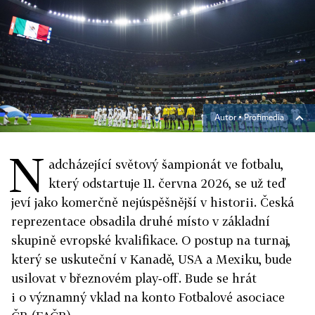
Autor ▪
Profimedia
N
adcházející světový šampionát ve fotbalu,
který odstartuje 11. června 2026, se už teď
jeví jako komerčně nejúspěšnější v historii. Česká
reprezentace obsadila druhé místo v základní
skupině evropské kvalifikace. O postup na turnaj,
který se uskuteční v Kanadě, USA a Mexiku, bude
usilovat v březnovém play‑off. Bude se hrát
i o významný vklad na konto Fotbalové asociace