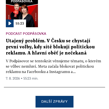
55:23
PODCAST PODPÁSOVKA
Utajený problém. V Česku se chystají
první volby, kdy sítě blokují politickou
reklamu. A hlavní oběť je nečekaná
V Podpásovce se tentokrát věnujeme tématu, o kterém
se vůbec nemluví. Meta začala blokovat politickou
reklamu na Facebooku a Instagramu a...
7. 8. 2026 ▪ 55:23 min.
DALŠÍ ZPRÁVY