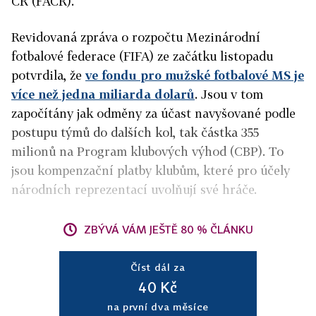
ČR (FAČR).
Revidovaná zpráva o rozpočtu Mezinárodní
fotbalové federace (FIFA) ze začátku listopadu
potvrdila, že
ve fondu pro mužské fotbalové MS je
více než jedna miliarda dolarů
. Jsou v tom
započítány jak odměny za účast navyšované podle
postupu týmů do dalších kol, tak částka 355
milionů na Program klubových výhod (CBP). To
jsou kompenzační platby klubům, které pro účely
národních reprezentací uvolňují své hráče.
ZBÝVÁ VÁM JEŠTĚ 80 % ČLÁNKU
Číst dál za
40 Kč
na první dva měsíce