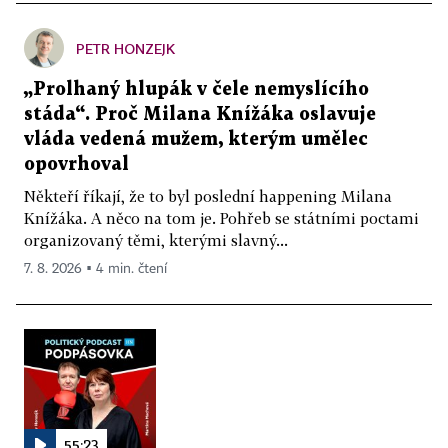
PETR HONZEJK
„Prolhaný hlupák v čele nemyslícího
stáda“. Proč Milana Knížáka oslavuje
vláda vedená mužem, kterým umělec
opovrhoval
Někteří říkají, že to byl poslední happening Milana
Knížáka. A něco na tom je. Pohřeb se státními poctami
organizovaný těmi, kterými slavný...
7. 8. 2026 ▪ 4 min. čtení
55:23