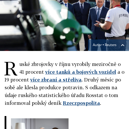
Autor ▪
Reuters
R
uské zbrojovky v říjnu vyrobily meziročně o
41 procent
více tanků a bojových vozidel
a o
19 procent
více zbraní a střeliva
. Druhý měsíc po
sobě ale klesla produkce potravin. S odkazem na
údaje ruského statistického úřadu Rosstat o tom
informoval polský deník
Rzeczpospolita
.