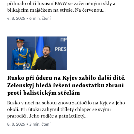
přihnalo obří luxusní BMW se začerněnými skly a
blikajícím majáčkem na střeše. Na červenou...
4. 8. 2026 ▪ 6 min. čtení
Rusko při úderu na Kyjev zabilo další dítě.
Zelenskyj hledá řešení nedostatku zbraní
proti balistickým střelám
Rusko v noci na sobotu znovu zaútočilo na Kyjev a jeho
okolí. Při útoku zahynul tříletý chlapec se svými
prarodiči. Jeho rodiče a patnáctiletý...
8. 8. 2026 ▪ 3 min. čtení