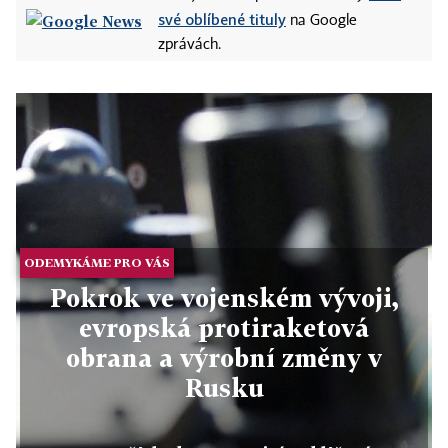
své oblíbené tituly
na Google
zprávách.
ODEMYKÁME PRO VÁS
Pokrok ve vojenském vývoji,
evropská protiraketová
obrana a výrobní změny v
Rusku