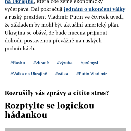
na Ukrajinu
, která obě země ekonomicky
vyčerpává. Dál pokračují
jednání o ukončení války
a ruský prezident Vladimir Putin ve čtvrtek uvedl,
že základem by mohl být aktuální americký plán.
Ukrajina se obává, že bude nucena přijmout
dohodu postavenou převážně na ruských
podmínkách.
#Rusko
#zbraně
#výroba
#průmysl
#Válka na Ukrajině
#válka
#Putin Vladimir
Rozrušily vás zprávy a cítíte stres?
Rozptylte se logickou
hádankou