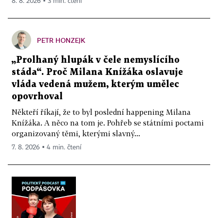
8. 8. 2026 ▪ 3 min. čtení
PETR HONZEJK
„Prolhaný hlupák v čele nemyslícího
stáda“. Proč Milana Knížáka oslavuje
vláda vedená mužem, kterým umělec
opovrhoval
Někteří říkají, že to byl poslední happening Milana
Knížáka. A něco na tom je. Pohřeb se státními poctami
organizovaný těmi, kterými slavný...
7. 8. 2026 ▪ 4 min. čtení