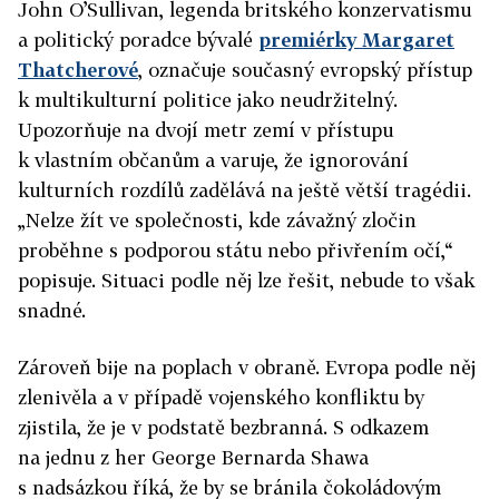
John O’Sullivan, legenda britského konzervatismu
a politický poradce bývalé
premiérky Margaret
Thatcherové
, označuje současný evropský přístup
k multikulturní politice jako neudržitelný.
Upozorňuje na dvojí metr zemí v přístupu
k vlastním občanům a varuje, že ignorování
kulturních rozdílů zadělává na ještě větší tragédii.
„Nelze žít ve společnosti, kde závažný zločin
proběhne s podporou státu nebo přivřením očí,“
popisuje. Situaci podle něj lze řešit, nebude to však
snadné.
Zároveň bije na poplach v obraně. Evropa podle něj
zlenivěla a v případě vojenského konfliktu by
zjistila, že je v podstatě bezbranná. S odkazem
na jednu z her George Bernarda Shawa
s nadsázkou říká, že by se bránila čokoládovým