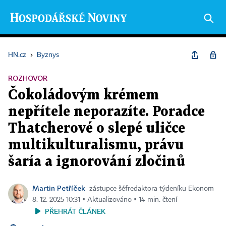
HN.cz
›
Byznys
ROZHOVOR
Čokoládovým krémem
nepřítele neporazíte. Poradce
Thatcherové o slepé uličce
multikulturalismu, právu
šaría a ignorování zločinů
Martin Petříček
zástupce šéfredaktora týdeníku Ekonom
8. 12. 2025 10:31 ▪ Aktualizováno ▪ 14 min. čtení
PŘEHRÁT ČLÁNEK