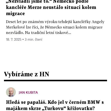
„Nezvládli jsme to.“ Německo podle
kancléře Merze neustálo situaci kolem
migrace
Deset let po známém výroku tehdejší kancléřky Angely
Merkelové lze říci, že Německo situaci kolem migrace
nezvládlo. Na tradiční letní tiskové...
18. 7. 2025 ▪ 3 min. čtení
Vybíráme z HN
JAN KUBITA
Hledá se papaláš. Kdo jel v černém BMW s
majákem skrze „Turkovu“ křižovatku?