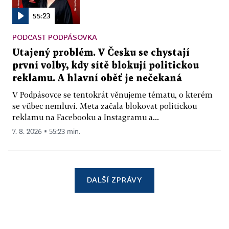
55:23
PODCAST PODPÁSOVKA
Utajený problém. V Česku se chystají
první volby, kdy sítě blokují politickou
reklamu. A hlavní oběť je nečekaná
V Podpásovce se tentokrát věnujeme tématu, o kterém
se vůbec nemluví. Meta začala blokovat politickou
reklamu na Facebooku a Instagramu a...
7. 8. 2026 ▪ 55:23 min.
DALŠÍ ZPRÁVY