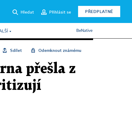
PŘEDPLATNÉ
Hledat
Přihlásit se
BeNative
ALŠÍ
Sdílet
Odemknout známému
rna přešla z
itizují