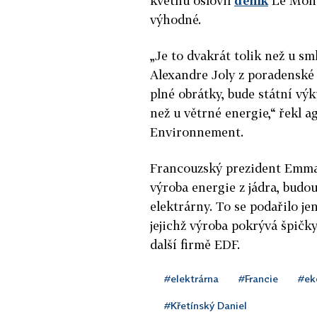
květnu oslovil
deník
Le Mond
výhodné.
„Je to dvakrát tolik než u s
Alexandre Joly z poradenské
plné obrátky, bude státní vý
než u větrné energie,“ řekl 
Environnement.
Francouzský prezident Emmanu
výroba energie z jádra, bud
elektrárny. To se podařilo je
jejichž výroba pokrývá špičky
další firmě EDF.
#elektrárna
#Francie
#ek
#Křetínský Daniel