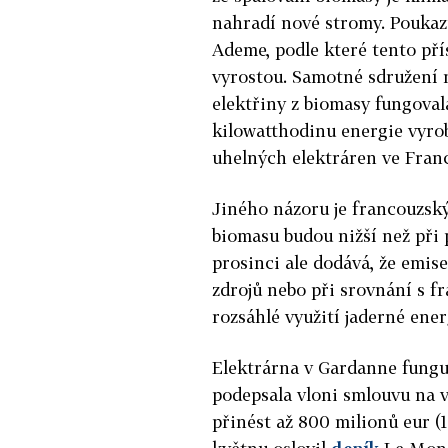
nahradí nové stromy. Poukaz
Ademe, podle které tento pří
vyrostou. Samotné sdružení n
elektřiny z biomasy fungovala
kilowatthodinu energie vyro
uhelných elektráren ve Franc
Jiného názoru je francouzský
biomasu budou nižší než při 
prosinci ale dodává, že emis
zdrojů nebo při srovnání s 
rozsáhlé využití jaderné ener
Elektrárna v Gardanne fungu
podepsala vloni smlouvu na v
přinést až 800 milionů eur (1