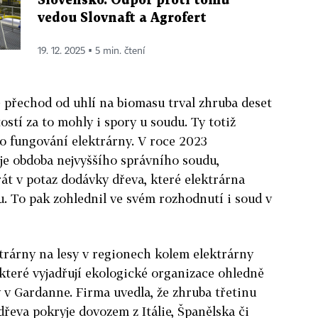
Slovensko. Odpor proti tomu
vedou Slovnaft a Agrofert
19. 12. 2025 ▪ 5 min. čtení
že přechod od uhlí na biomasu trval zhruba deset
tostí za to mohly i spory u soudu. Ty totiž
ro fungování elektrárny. V roce 2023
 je obdoba nejvyššího správního soudu,
rát v potaz dodávky dřeva, které elektrárna
nu. To pak zohlednil ve svém rozhodnutí i soud v
trárny na lesy v regionech kolem elektrárny
 které vyjadřují ekologické organizace ohledně
v Gardanne. Firma uvedla, že zhruba třetinu
dřeva pokryje dovozem z Itálie, Španělska či