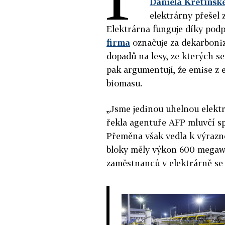
Daniela Křetínsk
elektrárny přešel 
Elektrárna funguje díky podp
firma
označuje za dekarboniza
dopadů na lesy, ze kterých se
pak argumentují, že emise z 
biomasu.
„Jsme jedinou uhelnou elektr
řekla agentuře AFP mluvčí sp
Přeměna však vedla k výrazn
bloky měly výkon 600 megaw
zaměstnanců v elektrárně se s