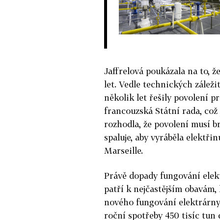
Jaffrelová poukázala na to, 
let. Vedle technických záleži
několik let řešily povolení p
francouzská Státní rada, což
rozhodla, že povolení musí b
spaluje, aby vyráběla elektři
Marseille.
Právě dopady fungování elek
patří k nejčastějším obavám,
nového fungování elektrárny 
roční spotřeby 450 tisíc tun 