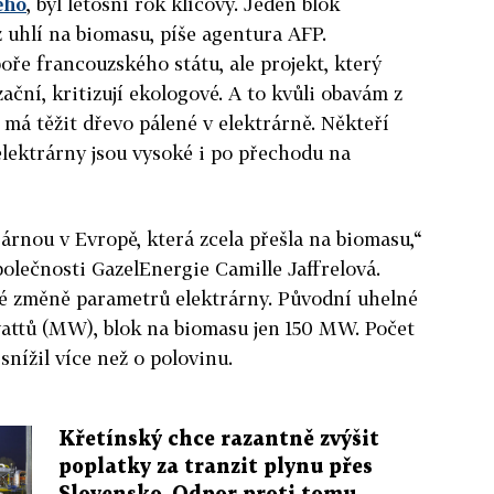
ého
, byl letošní rok klíčový. Jeden blok
z uhlí na biomasu, píše agentura AFP.
oře francouzského státu, ale projekt, který
ční, kritizují ekologové. A to kvůli obavám z
 má těžit dřevo pálené v elektrárně. Někteří
elektrárny jsou vysoké i po přechodu na
árnou v Evropě, která zcela přešla na biomasu,“
olečnosti GazelEnergie Camille Jaffrelová.
é změně parametrů elektrárny. Původní uhelné
attů (MW), blok na biomasu jen 150 MW. Počet
nížil více než o polovinu.
Křetínský chce razantně zvýšit
poplatky za tranzit plynu přes