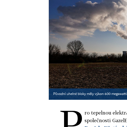
Původní uhelné bloky měly výkon 600 megawattů
P
ro tepelnou elektr
společnosti Gazel