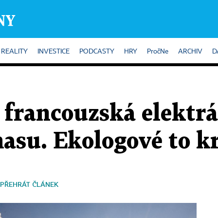
REALITY
INVESTICE
PODCASTY
HRY
PročNe
ARCHIV
D
francouzská elektrá
asu. Ekologové to kr
PŘEHRÁT ČLÁNEK