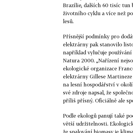
Brazílie, dalších 60 tisíc tu
životního cyklu a více než p
lesů.
Přísnější podmínky pro dodá
elektrárny pak stanovilo lis
například vylučuje používán
Natura 2000. „Nařízení nejso
ekologické organizace Franc
elektrárny Gillese Martinez
na lesní hospodářství v okol
své zdroje napsal, že společ
příliš přísný. Oficiálně ale
Podle ekologů panují také p
větší udržitelnosti. Ekologi
že spalování biomasy je klima