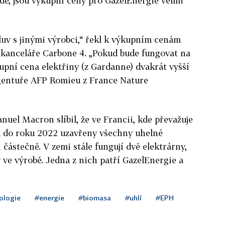
e, jsou výkupní ceny pro GazelEnergie velmi
mluv s jinými výrobci,“ řekl k výkupním cenám
 kanceláře Carbone 4. „Pokud bude fungovat na
kupní cena elektřiny (z Gardanne) dvakrát vyšší
agentuře AFP Romieu z France Nature
el Macron slíbil, že ve Francii, kde převažuje
ou do roku 2022 uzavřeny všechny uhelné
n částečně. V zemi stále fungují dvě elektrárny,
 ve výrobě. Jedna z nich patří GazelEnergie a
ologie
#energie
#biomasa
#uhlí
#EPH