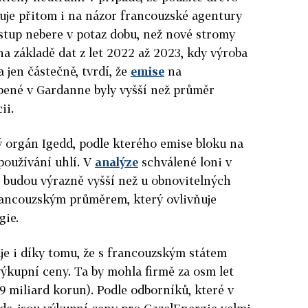
uje přitom i na názor francouzské agentury
stup nebere v potaz dobu, než nové stromy
a základě dat z let 2022 až 2023, kdy výroba
 jen částečně, tvrdí, že
emise
na
bené v Gardanne byly vyšší než průměr
ii.
 orgán Igedd, podle kterého emise bloku na
používání uhlí. V
analýze
schválené loni v
e budou výrazně vyšší než u obnovitelných
francouzským průměrem, který ovlivňuje
gie.
je i díky tomu, že s francouzským státem
ýkupní ceny. Ta by mohla firmě za osm let
9 miliard korun). Podle odborníků, které v