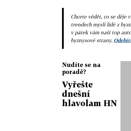
Chcete vědět, co se děje 
trendech myslí lidé z byzn
v pátek vám naši top auto
byznysové strany.
Odebíre
Nudíte se na
poradě?
Vyřešte
dnešní
hlavolam HN