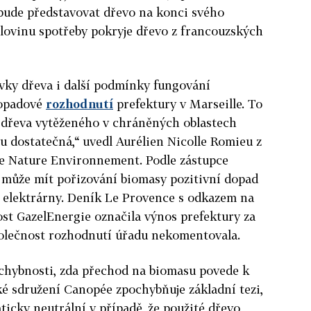
n bude představovat dřevo na konci svého
olovinu spotřeby pokryje dřevo z francouzských
vky dřeva i další podmínky fungování
topadové
rozhodnutí
prefektury v Marseille. To
í dřeva vytěženého v chráněných oblastech
u dostatečná,“ uvedl Aurélien Nicolle Romieu z
e Nature Environnement. Podle zástupce
e může mít pořizování biomasy pozitivní dopad
í elektrárny. Deník Le Provence s odkazem na
nost GazelEnergie označila výnos prefektury za
 společnost rozhodnutí úřadu nekomentovala.
ochybnosti, zda přechod na biomasu povede k
cké sdružení Canopée zpochybňuje základní tezi,
ticky neutrální v případě, že použité dřevo