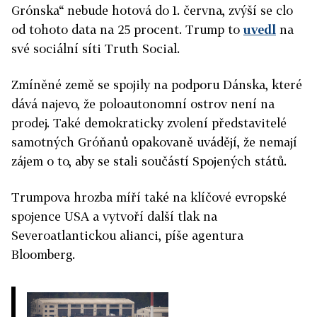
Grónska“ nebude hotová do 1. června, zvýší se clo
od tohoto data na 25 procent. Trump to
uvedl
na
své sociální síti Truth Social.
Zmíněné země se spojily na podporu Dánska, které
dává najevo, že poloautonomní ostrov není na
prodej. Také demokraticky zvolení představitelé
samotných Gróňanů opakovaně uvádějí, že nemají
zájem o to, aby se stali součástí Spojených států.
Trumpova hrozba míří také na klíčové evropské
spojence USA a vytvoří další tlak na
Severoatlantickou alianci, píše agentura
Bloomberg.