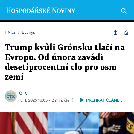
HN.cz
›
Byznys
Trump kvůli Grónsku tlačí na
Evropu. Od února zavádí
desetiprocentní clo pro osm
zemí
ČTK
PŘEHRÁT ČLÁNEK
17. 1. 2026 18:05 ▪ 2 min. čtení