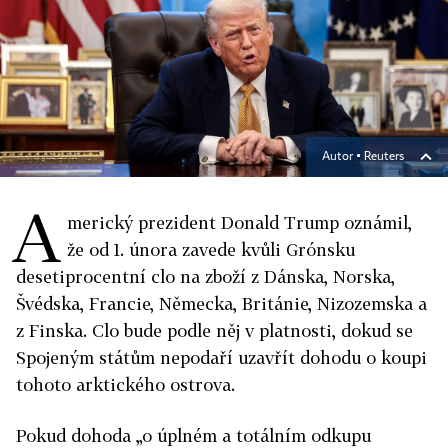
Autor ▪
Reuters
A
merický prezident Donald Trump oznámil,
že od 1. února zavede kvůli Grónsku
desetiprocentní clo na zboží z Dánska, Norska,
Švédska, Francie, Německa, Británie, Nizozemska a
z Finska. Clo bude podle něj v platnosti, dokud se
Spojeným státům nepodaří uzavřít dohodu o koupi
tohoto arktického ostrova.
Pokud dohoda „o úplném a totálním odkupu