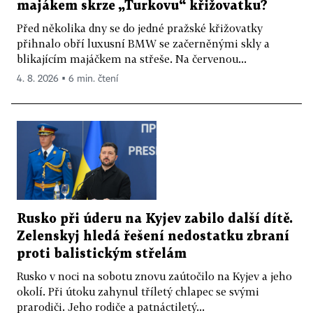
majákem skrze „Turkovu“ křižovatku?
Před několika dny se do jedné pražské křižovatky
přihnalo obří luxusní BMW se začerněnými skly a
blikajícím majáčkem na střeše. Na červenou...
4. 8. 2026 ▪ 6 min. čtení
Rusko při úderu na Kyjev zabilo další dítě.
Zelenskyj hledá řešení nedostatku zbraní
proti balistickým střelám
Rusko v noci na sobotu znovu zaútočilo na Kyjev a jeho
okolí. Při útoku zahynul tříletý chlapec se svými
prarodiči. Jeho rodiče a patnáctiletý...