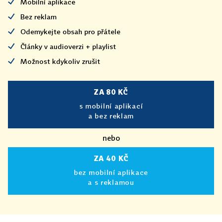
Mobilní aplikace
Bez reklam
Odemykejte obsah pro přátele
Články v audioverzi + playlist
Možnost kdykoliv zrušit
ZA 80 KČ
s mobilní aplikací
a bez reklam
nebo
ZA 40 KČ
bez mobilní aplikace
a s reklamou