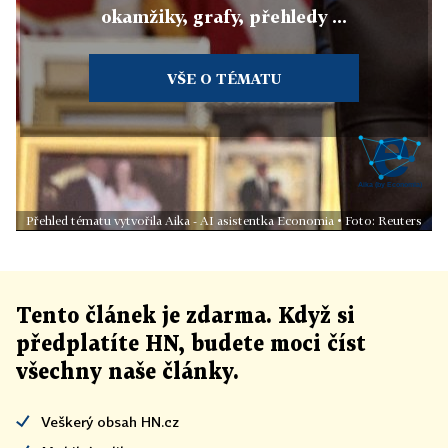
okamžiky, grafy, přehledy ...
VŠE O TÉMATU
Přehled tématu vytvořila Aika - AI asistentka Economia • Foto: Reuters
Tento článek
je
zdarma. Když si
předplatíte HN, budete moci číst
všechny naše články
.
Veškerý obsah HN.cz