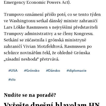
Emergency Economic Powers Act).
Trumpovo oznámení přišlo poté, co se tento týden
ve Washingtonu setkal dánský ministr zahraničí
Lars Lökke Rasmussen s nejvyššími představiteli
Trumpovy administrativy a se členy Kongresu.
Setkání se zúčastnila i grónská ministryně
zahraničí Vivian Motzfeldtová. Rasmussen po
schůzce novinářům řekl, že ohledně Grónska
„zásadní neshoda“ přetrvává.
#USA
#Grónsko
#Dánsko
#diplomacie
#clo
Nudíte se na poradě?
Vyřešte dnešní hlavolam HN