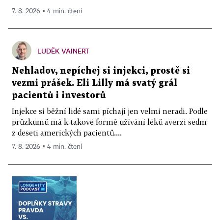
7. 8. 2026 ▪ 4 min. čtení
LUDĚK VAINERT
Nehladov, nepíchej si injekci, prostě si
vezmi prášek. Eli Lilly má svatý grál
pacientů i investorů
Injekce si běžní lidé sami píchají jen velmi neradi. Podle
průzkumů má k takové formě užívání léků averzi sedm
z deseti amerických pacientů....
7. 8. 2026 ▪ 4 min. čtení