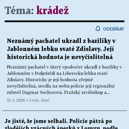
Téma:
krádež
ODEBÍRAT
Neznámý pachatel ukradl z baziliky v
Jablonném lebku svaté Zdislavy. Její
historická hodnota je nevyčíslitelná
Neznámý pachatel v úterý vpodvečer ukradl z baziliky v
Jablonném v Podještědí na Liberecku lebku svaté
Zdislavy. Historicky je její hodnota zřejmě
nevyčíslitelná, uvedla na webu policie její regionální
mluvčí Dagmar Sochorová. Pražský arcibiskup a...
13. 5. 2026 ▪ 3 min. čtení
Je jisté, že jsme selhali. Policie pátrá po
zlodějích vzácných šperků z Louvru, podle