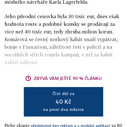
módního návrháře Karla Lagerfelda.
Jeho původní cenovka byla 30 tisíc eur, dnes však
hodnota roste a podobné kousky se prodávají za
více než 40 tisíc eur, tedy zhruba milion korun.
Komárová se černý norkový kabát snaží vypátrat,
bojuje s Finnairem, záležitost řeší s policií a na
sociálních sítích rozjela kampaň, v níž za kabát
nabízí nálezné.
ZBÝVÁ VÁM JEŠTĚ 90 % ČLÁNKU
Číst dál za
40 Kč
na první dva měsíce
Nebo zkuste
za 80
předplatné bez reklam a s mobilní aplikací