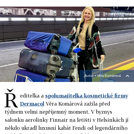
Autor ▪
Věra Komárová
Ř
editelka a
spolumajitelka kosmetické firmy
Dermacol
Věra Komárová zažila před
týdnem velmi nepříjemný moment. V byznys
salonku aerolinky Finnair na letišti v Helsinkách jí
někdo ukradl luxusní kabát Fendi od legendárního