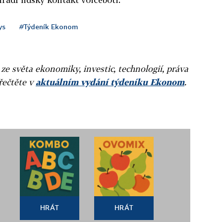
ys
#Týdeník Ekonom
 ze světa ekonomiky, investic, technologií, práva
přečtěte v
aktuálním vydání týdeníku Ekonom
.
HRÁT
HRÁT