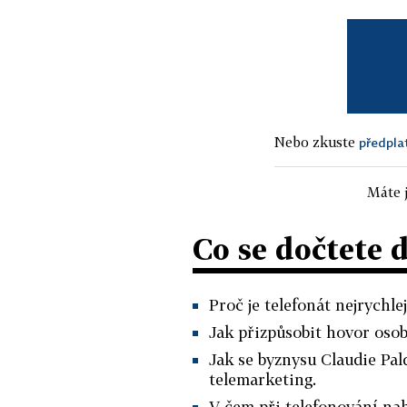
Nebo zkuste
předpla
Máte j
Co se dočtete 
Proč je telefonát nejrychle
Jak přizpůsobit hovor osob
Jak se byznysu Claudie Pal
telemarketing.
V čem při telefonování nah