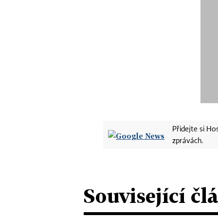
Přidejte si H
zprávách.
Související čl