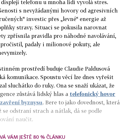
displeji telefonu u mnoha lidí vyvolá stres.
šenosti s nevyžádanými hovory od agresivních
ručených“ investic přes „levné“ energie až
plňky stravy. Situaci se pokusila narovnat
 lety zpřísnila pravidla pro náhodné navolávání,
pročistil, padaly i milionové pokuty, ale
nevymizely.
stinném prostředí buduje Claudie Paldusová
ká komunikace. Spoustu věcí lze dnes vyřešit
vzal sluchátko do ruky. Ona se snaží ukázat, že
ligence zůstává lidský hlas a
telefonický hovor
uzavření byznysu
. Bere to jako dovednost, která
 se odstraní strach a nátlak, dá se podle
ování naučit.
VÁ VÁM JEŠTĚ 80 % ČLÁNKU