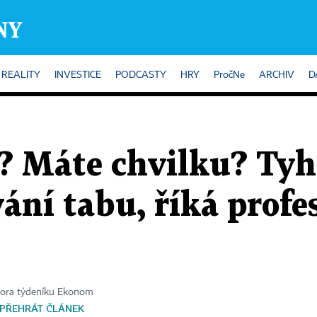
REALITY
INVESTICE
PODCASTY
HRY
PročNe
ARCHIV
D
 Máte chvilku? Tyhl
vání tabu, říká profe
tora týdeníku Ekonom
PŘEHRÁT ČLÁNEK