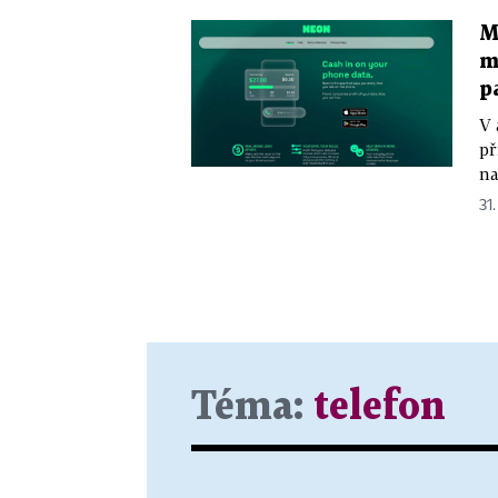
M
m
p
V 
př
na
31.
Téma:
telefon