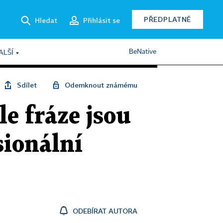
PŘEDPLATNÉ
Hledat
Přihlásit se
BeNative
ALŠÍ
Sdílet
Odemknout známému
e fráze jsou
sionální
ODEBÍRAT AUTORA