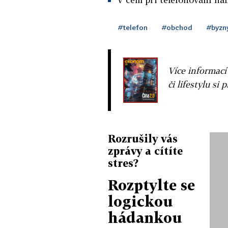
#telefon
#obchod
#byzn
Více informací
či lifestylu si 
Rozrušily vás
zprávy a cítíte
stres?
Rozptylte se
logickou
hádankou