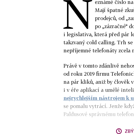
N
eznámé číslo na 
Mají špatné zku
prodejců, od „za
po „zázračné“ do
i legislativa, která před pár
takzvaný cold calling. Trh se 
nepříjemné telefonáty zcela 
Právě v tomto zdánlivě neho
od roku 2019 firmu Telefonic
na pár kliků, aniž by člověk 
i v éře aplikací a umělé inte
nejrychlejším nástrojem k 
se pomalu vytrácí. Jenže když
Paldusové správnému telefon
ZBÝ