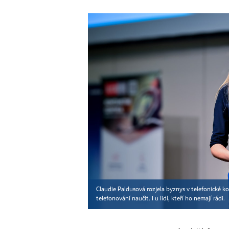
Claudie Paldusová rozjela byznys v telefonické k
telefonování naučit. I u lidí, kteří ho nemají rádi.