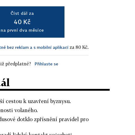
Číst dál za
40 Kč
na první dva měsíce
za 80 Kč.
tné bez reklam a s mobilní aplikací
iž předplatné?
Přihlaste se
dál
jší cestou k uzavření byznysu.
nosti volaného.
dusové dotklo zpřísnění pravidel pro
radí lidský kontakt voiceboti.