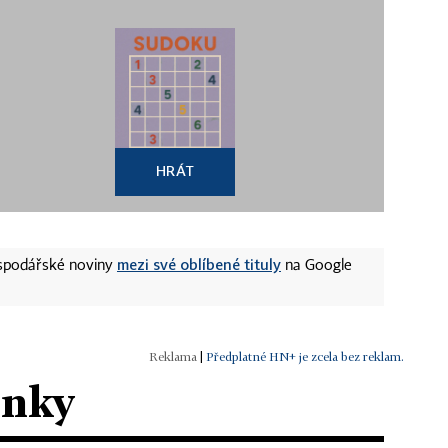
HRÁT
mezi své oblíbené tituly
ospodářské noviny
na Google
|
Předplatné HN+ je zcela bez reklam.
ánky