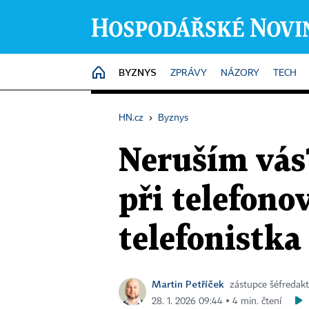
BYZNYS
HOME
ZPRÁVY
NÁZORY
TECH
HN.cz
›
Byznys
Neruším vás?
při telefono
telefonistka
Martin Petříček
zástupce šéfredak
28. 1. 2026 09:44 ▪ 4 min. čtení