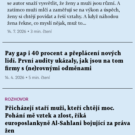
se autor snaží vysvětlit, že ženy a muži jsou různí. A
zatímco muži mlčí a zaměřují se na výkon a úspěch,
ženy si chtějí povídat a řeší vztahy. A když náhodou
žena řekne, co myslí nějak, muž to...
14. 7. 2026 ▪ 3 min. čtení
Pay gap i 40 procent a přeplácení nových
lidí. První audity ukázaly, jak jsou na tom
firmy s (ne)rovnými odměnami
14. 4. 2026 ▪ 5 min. čtení
ROZHOVOR
Přicházejí staří muži, kteří chtějí moc.
Pohání mě vztek a zlost, říká
europoslankyně Al-Sahlani bojující za práva
žen