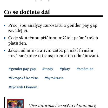
Co se dočtete dál
Proč jsou analýzy Eurostatu o gender pay gap
zavádějící.
Co je skutečnou příčinou nižších průměrných
platů žen.
Jakou administrativní zátěž přináší firmám
nová směrnice o transparentním odměňování.
#gender pay gap
#mzdy
#platy
#směrnice
#Evropská komise
#byrokracie
#Týdeník Ekonom
Více informací ze světa ekonomiky,