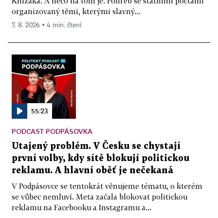
Knížáka. A něco na tom je. Pohřeb se státními poctami
organizovaný těmi, kterými slavný...
7. 8. 2026 ▪ 4 min. čtení
55:23
PODCAST PODPÁSOVKA
Utajený problém. V Česku se chystají
první volby, kdy sítě blokují politickou
reklamu. A hlavní oběť je nečekaná
V Podpásovce se tentokrát věnujeme tématu, o kterém
se vůbec nemluví. Meta začala blokovat politickou
reklamu na Facebooku a Instagramu a...