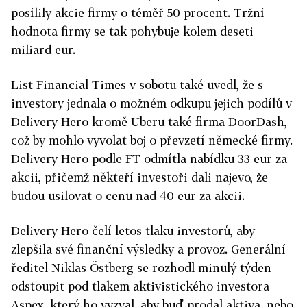
posílily akcie firmy o téměř 50 procent. Tržní
hodnota firmy se tak pohybuje kolem deseti
miliard eur.
List Financial Times v sobotu také uvedl, že s
investory jednala o možném odkupu jejich podílů v
Delivery Hero kromě Uberu také firma DoorDash,
což by mohlo vyvolat boj o převzetí německé firmy.
Delivery Hero podle FT odmítla nabídku 33 eur za
akcii, přičemž někteří investoři dali najevo, že
budou usilovat o cenu nad 40 eur za akcii.
Delivery Hero čelí letos tlaku investorů, aby
zlepšila své finanční výsledky a provoz. Generální
ředitel Niklas Östberg se rozhodl minulý týden
odstoupit pod tlakem aktivistického investora
Aspex, který ho vyzval, aby buď prodal aktiva, nebo