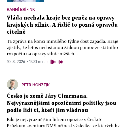
RANNÍ BRÍFINK
Vláda nechala kraje bez peněz na opravy
krajských silnic. A řidič to pozná opravdu
citelně
Ta zpráva na konci minulého týdne dost zapadla. Kraje
zjistily, že letos nedostanou žádnou pomoc ze státního
rozpočtu na opravy silnic nižších...
10. 8. 2026 ▪ 13:31 min.
PETR HONZEJK
Česko je země Járy Cimrmana.
Nejvýraznějšími opozičními politiky jsou
podle lidí ti, kteří jim vládnou
Kdo je nejvýraznějším lídrem opozice v Česku?
Průzkum agentury NMS přinesl výsledky, ze kterých by