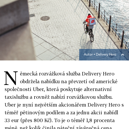
Autor ▪
Delivery Hero
N
ěmecká rozvážková služba Delivery Hero
obdržela nabídku na převzetí od americké
společnosti Uber, která poskytuje alternativní
taxislužbu a rovněž nabízí rozvážkovou službu.
Uber je nyní největším akcionářem Delivery Hero s
téměř pětinovým podílem a za jednu akcii nabídl
33 eur (přes 800 Kč). To je o téměř 1,8 procenta
méně, než kolik činila páteční závěrečná cena