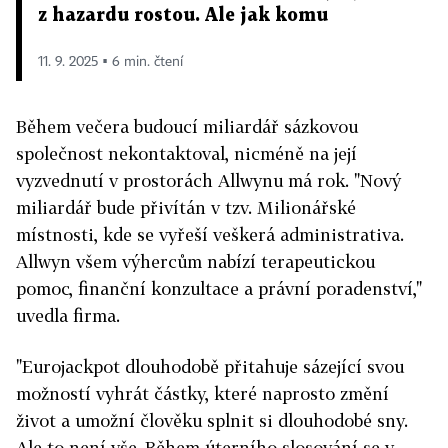
z hazardu rostou. Ale jak komu
11. 9. 2025 ▪ 6 min. čtení
Během večera budoucí miliardář sázkovou
společnost nekontaktoval, nicméně na její
vyzvednutí v prostorách Allwynu má rok. "Nový
miliardář bude přivítán v tzv. Milionářské
místnosti, kde se vyřeší veškerá administrativa.
Allwyn všem výhercům nabízí terapeutickou
pomoc, finanční konzultace a právní poradenství,"
uvedla firma.
"Eurojackpot dlouhodobě přitahuje sázející svou
možností vyhrát částky, které naprosto změní
život a umožní člověku splnit si dlouhodobé sny.
Ale to není vše. Během úterního slosování se v