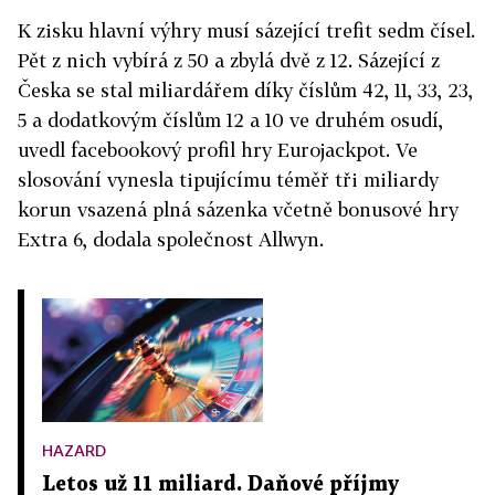
K zisku hlavní výhry musí sázející trefit sedm čísel.
Pět z nich vybírá z 50 a zbylá dvě z 12. Sázející z
Česka se stal miliardářem díky číslům 42, 11, 33, 23,
5 a dodatkovým číslům 12 a 10 ve druhém osudí,
uvedl facebookový profil hry Eurojackpot. Ve
slosování vynesla tipujícímu téměř tři miliardy
korun vsazená plná sázenka včetně bonusové hry
Extra 6, dodala společnost Allwyn.
HAZARD
Letos už 11 miliard. Daňové příjmy