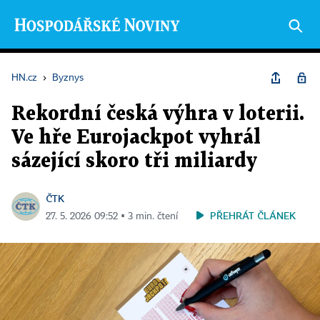
HN.cz
›
Byznys
Rekordní česká výhra v loterii.
Ve hře Eurojackpot vyhrál
sázející skoro tři miliardy
ČTK
PŘEHRÁT ČLÁNEK
27. 5. 2026 09:52 ▪ 3 min. čtení