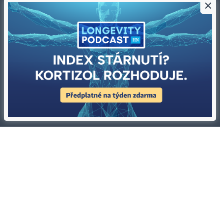
×
Kontakty
Ochrana osobních údajů
Tiráž redakce HN
Prohlášení o cookies
Economia
Nastavení soukromí
Kariéra v HN
Všeobecné smluvní podmínky
Ceník inzerce
Koupit / darovat předplatné
Eventy
Newslettery
RSS kanály
Autorská práva vykonává vydavatel. Bez písemného svolení vydavatele je
zakázáno jakékoli užití částí nebo celku díla, zejména rozmnožování a šíření
jakýmkoli způsobem, mechanickým nebo elektronickým, v českém nebo