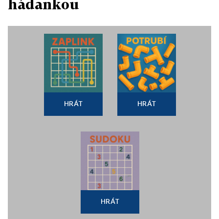
hádankou
HRÁT
HRÁT
HRÁT