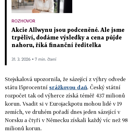
ROZHOVOR
Akcie Allwynu jsou podceněné. Ale jsme
trpěliví, dodáme výsledky a cena půjde
nahoru, říká finanční ředitelka
31. 3. 2026 ▪ 7 min. čtení
Stejskalová upozornila, že sázející z výhry odvede
státu 15procentní
srážkovou daň
. Český státní
rozpočet tak od výherce získá téměř 437 milionů
korun. Vsadit si v Eurojackpotu mohou lidé v 19
zemích, ve druhém pořadí dnes jeden sázející v
Norsku a čtyři v Německu získali každý víc než 98
milionů korun.