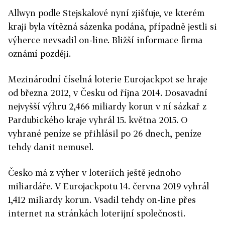
Allwyn podle Stejskalové nyní zjišťuje, ve kterém
kraji byla vítězná sázenka podána, případně jestli si
výherce nevsadil on-line. Bližší informace firma
oznámí později.
Mezinárodní číselná loterie Eurojackpot se hraje
od března 2012, v Česku od října 2014. Dosavadní
nejvyšší výhru 2,466 miliardy korun v ní sázkař z
Pardubického kraje vyhrál 15. května 2015. O
vyhrané peníze se přihlásil po 26 dnech, peníze
tehdy danit nemusel.
Česko má z výher v loteriích ještě jednoho
miliardáře. V Eurojackpotu 14. června 2019 vyhrál
1,412 miliardy korun. Vsadil tehdy on-line přes
internet na stránkách loterijní společnosti.