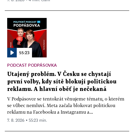
7. 8. 2026 ▪ 4 min. čtení
55:23
PODCAST PODPÁSOVKA
Utajený problém. V Česku se chystají
první volby, kdy sítě blokují politickou
reklamu. A hlavní oběť je nečekaná
V Podpásovce se tentokrát věnujeme tématu, o kterém
se vůbec nemluví. Meta začala blokovat politickou
reklamu na Facebooku a Instagramu a...
7. 8. 2026 ▪ 55:23 min.