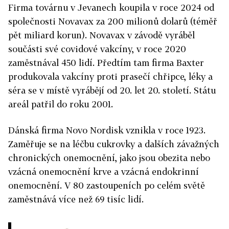
Firma továrnu v Jevanech koupila v roce 2024 od
společnosti Novavax za 200 milionů dolarů (téměř
pět miliard korun). Novavax v závodě vyráběl
součásti své covidové vakcíny, v roce 2020
zaměstnával 450 lidí. Předtím tam firma Baxter
produkovala vakcíny proti prasečí chřipce, léky a
séra se v místě vyrábějí od 20. let 20. století. Státu
areál patřil do roku 2001.
Dánská firma Novo Nordisk vznikla v roce 1923.
Zaměřuje se na léčbu cukrovky a dalších závažných
chronických onemocnění, jako jsou obezita nebo
vzácná onemocnění krve a vzácná endokrinní
onemocnění. V 80 zastoupeních po celém světě
zaměstnává více než 69 tisíc lidí.