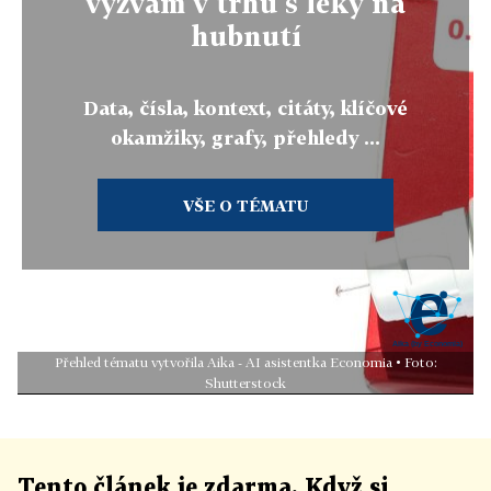
výzvám v trhu s léky na
hubnutí
Data, čísla, kontext, citáty, klíčové
okamžiky, grafy, přehledy ...
VŠE O TÉMATU
Přehled tématu vytvořila Aika - AI asistentka Economia • Foto:
Shutterstock
Tento článek
je
zdarma. Když si