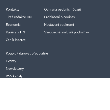
Kontakty
Ochrana osobních údajů
×
Tiráž redakce HN
Prohlášení o cookies
Economia
Nastavení soukromí
Kariéra v HN
Všeobecné smluvní podmínky
Ceník inzerce
Koupit / darovat předplatné
Eventy
Newslettery
RSS kanály
Autorská práva vykonává vydavatel. Bez písemného svolení vydavatele je
zakázáno jakékoli užití částí nebo celku díla, zejména rozmnožování a šíření
jakýmkoli způsobem, mechanickým nebo elektronickým, v českém nebo
jiném jazyce. Bez souhlasu vydavatele je zakázáno též rozmnožování