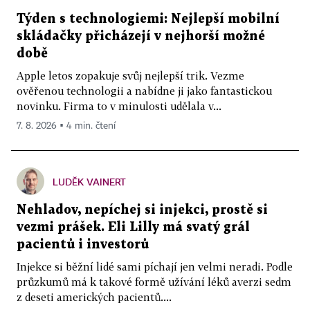
Týden s technologiemi: Nejlepší mobilní
skládačky přicházejí v nejhorší možné
době
Apple letos zopakuje svůj nejlepší trik. Vezme
ověřenou technologii a nabídne ji jako fantastickou
novinku. Firma to v minulosti udělala v...
7. 8. 2026 ▪ 4 min. čtení
LUDĚK VAINERT
Nehladov, nepíchej si injekci, prostě si
vezmi prášek. Eli Lilly má svatý grál
pacientů i investorů
Injekce si běžní lidé sami píchají jen velmi neradi. Podle
průzkumů má k takové formě užívání léků averzi sedm
z deseti amerických pacientů....