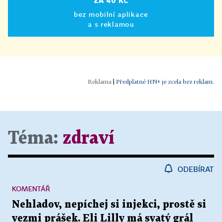
ZA 40 KČ
bez mobilní aplikace
a s reklamou
|
Předplatné HN+ je zcela bez reklam.
Téma:
zdraví
ODEBÍRAT
KOMENTÁŘ
Nehladov, nepíchej si injekci, prostě si
vezmi prášek. Eli Lilly má svatý grál