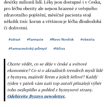
desítky milionů lidí. Léky jsou dostupné i v Česku,
pro léčbu obezity ale nejsou hrazené z veřejného
zdravotního pojištění, měsíčně pacienta stojí
několik tisíc korun a většinou je léčba dlouhodobá
či doživotní.
#zdraví
#farmacie
#Novo Nordisk
#obezita
#farmaceutický průmysl
#léčiva
Chcete vědět, co se děje v české a světové
ekonomice? Co si o aktuálních trendech myslí lidé
z byznysu, majitelé firem a jejich šéfové? Každý
týden v pátek vám naši top autoři přinášejí výběr
toho nejlepšího a pohled z byznysové strany.
Odebírejte Byznys newsletter.