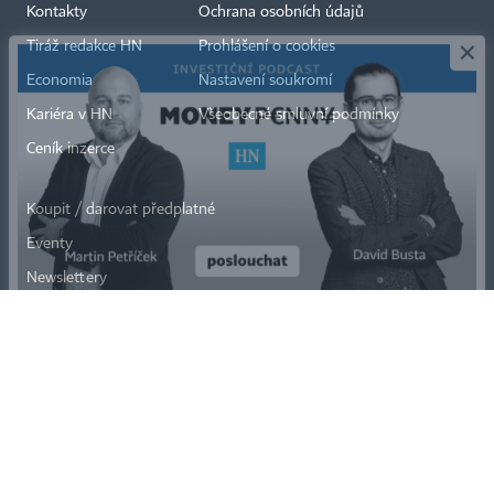
×
Kontakty
Ochrana osobních údajů
Tiráž redakce HN
Prohlášení o cookies
Economia
Nastavení soukromí
Kariéra v HN
Všeobecné smluvní podmínky
Ceník inzerce
Koupit / darovat předplatné
Eventy
Newslettery
RSS kanály
Autorská práva vykonává vydavatel. Bez písemného svolení vydavatele je
zakázáno jakékoli užití částí nebo celku díla, zejména rozmnožování a šíření
jakýmkoli způsobem, mechanickým nebo elektronickým, v českém nebo
jiném jazyce. Bez souhlasu vydavatele je zakázáno též rozmnožování
obsahu pro účely automatizované analýzy textů nebo dat
podle ustanovení § 39c autorského zákona.