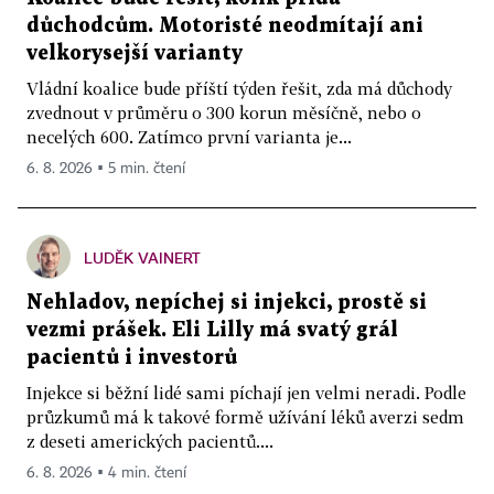
důchodcům. Motoristé neodmítají ani
velkorysejší varianty
Vládní koalice bude příští týden řešit, zda má důchody
zvednout v průměru o 300 korun měsíčně, nebo o
necelých 600. Zatímco první varianta je...
6. 8. 2026 ▪ 5 min. čtení
LUDĚK VAINERT
Nehladov, nepíchej si injekci, prostě si
vezmi prášek. Eli Lilly má svatý grál
pacientů i investorů
Injekce si běžní lidé sami píchají jen velmi neradi. Podle
průzkumů má k takové formě užívání léků averzi sedm
z deseti amerických pacientů....
6. 8. 2026 ▪ 4 min. čtení