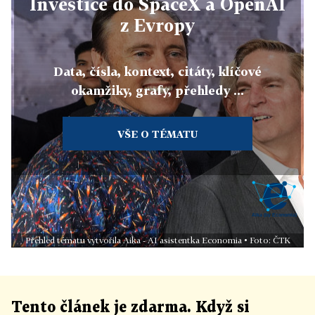
Investice do SpaceX a OpenAI
z Evropy
Data, čísla, kontext, citáty, klíčové
okamžiky, grafy, přehledy ...
VŠE O TÉMATU
Přehled tématu vytvořila Aika - AI asistentka Economia • Foto: ČTK
Tento článek
je
zdarma. Když si