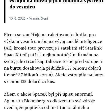
vstupu na burzu jejich hodnota vystřelit
do vesmíru
10. 6. 2026 ▪ 14 min. čtení
Firma se zaměřuje na raketovou techniku pro
výzkum vesmíru nebo na vývoj umělé inteligence
(AI), kromě toto provozuje i satelitní síť Starlink.
SpaceX teď patří k nejhodnotnějším firmám na
světě, jeho tržní kapitalizace těsně před vstupem
na burzu dosahovala přibližně 1,77 bilionu dolarů
(téměř 37 bilionů korun). Akcie vstoupily na burzu
s cenou 135 dolarů za kus.
Zájem o akcie SpaceX byl při úpisu enormní.
Agentura Bloomberg s odkazem na své zdroje
uvedla, že poptávka od institucionálních a