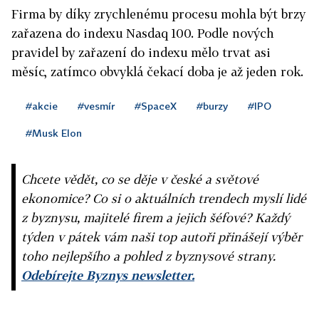
Firma by díky zrychlenému procesu mohla být brzy
zařazena do indexu Nasdaq 100. Podle nových
pravidel by zařazení do indexu mělo trvat asi
měsíc, zatímco obvyklá čekací doba je až jeden rok.
#akcie
#vesmír
#SpaceX
#burzy
#IPO
#Musk Elon
Chcete vědět, co se děje v české a světové
ekonomice? Co si o aktuálních trendech myslí lidé
z byznysu, majitelé firem a jejich šéfové? Každý
týden v pátek vám naši top autoři přinášejí výběr
toho nejlepšího a pohled z byznysové strany.
Odebírejte Byznys newsletter.