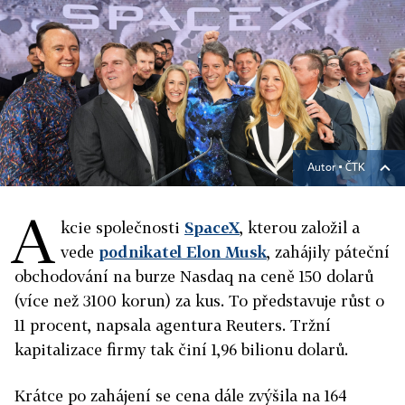
Autor ▪
ČTK
A
kcie společnosti
SpaceX
, kterou založil a
vede
podnikatel Elon Musk
, zahájily páteční
obchodování na burze Nasdaq na ceně 150 dolarů
(více než 3100 korun) za kus. To představuje růst o
11 procent, napsala agentura Reuters. Tržní
kapitalizace firmy tak činí 1,96 bilionu dolarů.
Krátce po zahájení se cena dále zvýšila na 164