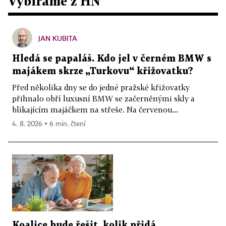
Vybíráme z HN
JAN KUBITA
Hledá se papaláš. Kdo jel v černém BMW s
majákem skrze „Turkovu“ křižovatku?
Před několika dny se do jedné pražské křižovatky
přihnalo obří luxusní BMW se začerněnými skly a
blikajícím majáčkem na střeše. Na červenou...
4. 8. 2026 ▪ 6 min. čtení
Koalice bude řešit, kolik přidá