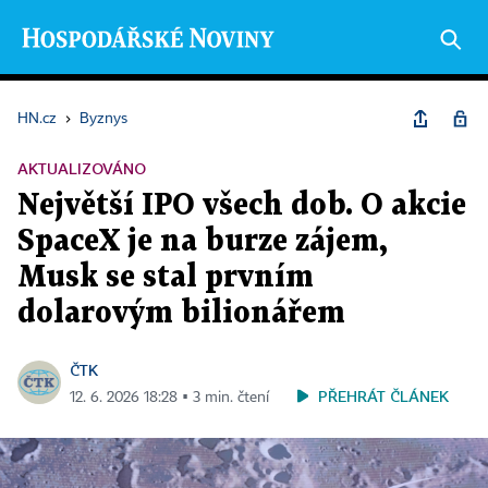
HN.cz
›
Byznys
AKTUALIZOVÁNO
Největší IPO všech dob. O akcie
SpaceX je na burze zájem,
Musk se stal prvním
dolarovým bilionářem
ČTK
PŘEHRÁT ČLÁNEK
12. 6. 2026 18:28 ▪ 3 min. čtení