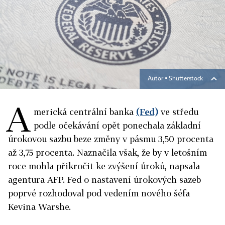
Autor ▪
Shutterstock
A
merická centrální banka
(Fed)
ve středu
podle očekávání opět ponechala základní
úrokovou sazbu beze změny v pásmu 3,50 procenta
až 3,75 procenta. Naznačila však, že by v letošním
roce mohla přikročit ke zvýšení úroků, napsala
agentura AFP. Fed o nastavení úrokových sazeb
poprvé rozhodoval pod vedením nového šéfa
Kevina Warshe.