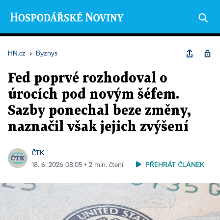
HN.cz
›
Byznys
Fed poprvé rozhodoval o
úrocích pod novým šéfem.
Sazby ponechal beze změny,
naznačil však jejich zvýšení
ČTK
PŘEHRÁT ČLÁNEK
18. 6. 2026 08:05 ▪ 2 min. čtení