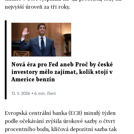
nejvyšší úroveň za tři roky.
Nová éra pro Fed aneb Proč by české
investory mělo zajímat, kolik stojí v
Americe benzin
13. 5. 2026 ▪ 6 min. čtení
Evropská centrální banka (ECB) minulý týden
podle očekávání zvýšila úrokové sazby o čtvrt
procentního bodu, klíčová depozitní sazba tak