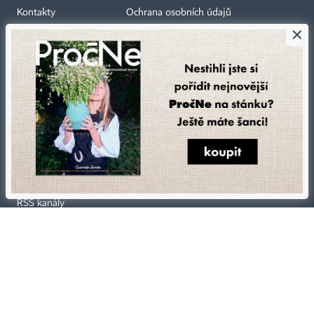
Kontakty
Ochrana osobních údajů
×
Tiráž redakce HN
Prohlášení o cookies
Economia
Nastavení soukromí
Kariéra v HN
Všeobecné smluvní podmínky
Ceník inzerce
Koupit / darovat předplatné
Eventy
Newslettery
RSS kanály
Autorská práva vykonává vydavatel. Bez písemného svolení vydavatele je
zakázáno jakékoli užití částí nebo celku díla, zejména rozmnožování a šíření
jakýmkoli způsobem, mechanickým nebo elektronickým, v českém nebo
jiném jazyce. Bez souhlasu vydavatele je zakázáno též rozmnožování
obsahu pro účely automatizované analýzy textů nebo dat