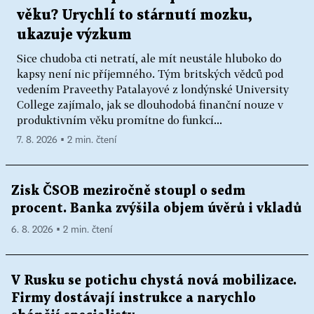
věku? Urychlí to stárnutí mozku,
ukazuje výzkum
Sice chudoba cti netratí, ale mít neustále hluboko do
kapsy není nic příjemného. Tým britských vědců pod
vedením Praveethy Patalayové z londýnské University
College zajímalo, jak se dlouhodobá finanční nouze v
produktivním věku promítne do funkcí...
7. 8. 2026 ▪ 2 min. čtení
Zisk ČSOB meziročně stoupl o sedm
procent. Banka zvýšila objem úvěrů i vkladů
6. 8. 2026 ▪ 2 min. čtení
V Rusku se potichu chystá nová mobilizace.
Firmy dostávají instrukce a narychlo