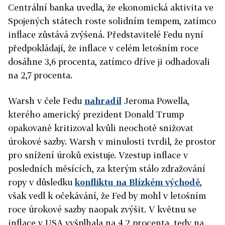
Centrální banka uvedla, že ekonomická aktivita ve
Spojených státech roste solidním tempem, zatímco
inflace zůstává zvýšená. Představitelé Fedu nyní
předpokládají, že inflace v celém letošním roce
dosáhne 3,6 procenta, zatímco dříve ji odhadovali
na 2,7 procenta.
Warsh v čele Fedu
nahradil
Jeroma Powella,
kterého americký prezident Donald Trump
opakovaně kritizoval kvůli neochotě snižovat
úrokové sazby. Warsh v minulosti tvrdil, že prostor
pro snížení úroků existuje. Vzestup inflace v
posledních měsících, za kterým stálo zdražování
ropy v důsledku
konfliktu na Blízkém východě
,
však vedl k očekávání, že Fed by mohl v letošním
roce úrokové sazby naopak zvýšit. V květnu se
inflace v USA vyšplhala na 4,2 procenta, tedy na