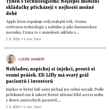
Týden s technologiemi: Nejlepší mobilní
skládačky přicházejí v nejhorší možné
době
Apple letos zopakuje svůj nejlepší trik. Vezme
ověřenou technologii a nabídne ji jako fantastickou
novinku. Firma to v minulosti udělala v...
7. 8. 2026 ▪ 4 min. čtení
LUDĚK VAINERT
Nehladov, nepíchej si injekci, prostě si
vezmi prášek. Eli Lilly má svatý grál
pacientů i investorů
Injekce si běžní lidé sami píchají jen velmi neradi. Podle
průzkumů má k takové formě užívání léků averzi sedm
z deseti amerických pacientů....
7. 8. 2026 ▪ 4 min. čtení