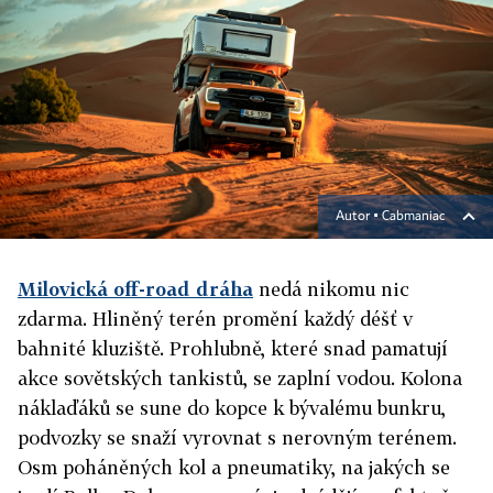
Autor ▪
Cabmaniac
Milovická off-road dráha
nedá nikomu nic
zdarma. Hliněný terén promění každý déšť v
bahnité kluziště. Prohlubně, které snad pamatují
akce sovětských tankistů, se zaplní vodou. Kolona
náklaďáků se sune do kopce k bývalému bunkru,
podvozky se snaží vyrovnat s nerovným terénem.
Osm poháněných kol a pneumatiky, na jakých se