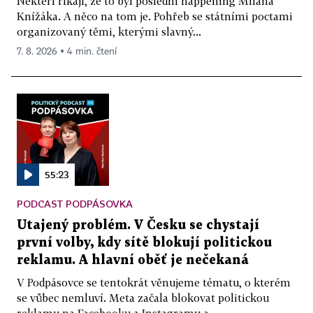
Někteří říkají, že to byl poslední happening Milana
Knížáka. A něco na tom je. Pohřeb se státními poctami
organizovaný těmi, kterými slavný...
7. 8. 2026 ▪ 4 min. čtení
55:23
PODCAST PODPÁSOVKA
Utajený problém. V Česku se chystají
první volby, kdy sítě blokují politickou
reklamu. A hlavní oběť je nečekaná
V Podpásovce se tentokrát věnujeme tématu, o kterém
se vůbec nemluví. Meta začala blokovat politickou