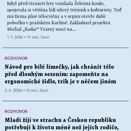
Když před čtrnácti lety vznikala Železná koule,
spojovala si většina lidí silový trénink s kulturisty. Teď
má firma plné tělocvičny a v srpnu otevře další
pobočku v pražském Karlíně. Zakladatel projektu
Michal „Radar“ Vrátný staví na...
1. 7. 2026 ▪ 17 min. čtení
ROZHOVOR
Návod pro bílé límečky, jak chránit tělo
před dlouhým sezením: zapomeňte na
ergonomické židle, trik je v něčem jiném
5. 6. 2026 ▪ 13 min. čtení
ROZHOVOR
Mladí žijí ve strachu a Českou republiku
potřebují k životu méně než jejich rodiče,