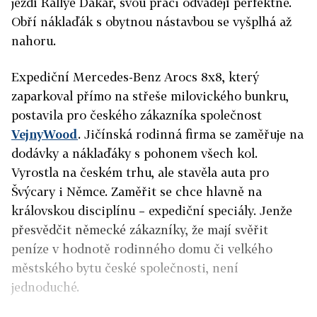
jezdí Rallye Dakar, svou práci odvádějí perfektně.
Obří náklaďák s obytnou nástavbou se vyšplhá až
nahoru.
Expediční Mercedes-Benz Arocs 8x8, který
zaparkoval přímo na střeše milovického bunkru,
postavila pro českého zákazníka společnost
VejnyWood
. Jičínská rodinná firma se zaměřuje na
dodávky a náklaďáky s pohonem všech kol.
Vyrostla na českém trhu, ale stavěla auta pro
Švýcary i Němce. Zaměřit se chce hlavně na
královskou disciplínu – expediční speciály. Jenže
přesvědčit německé zákazníky, že mají svěřit
peníze v hodnotě rodinného domu či velkého
městského bytu české společnosti, není
jednoduché.