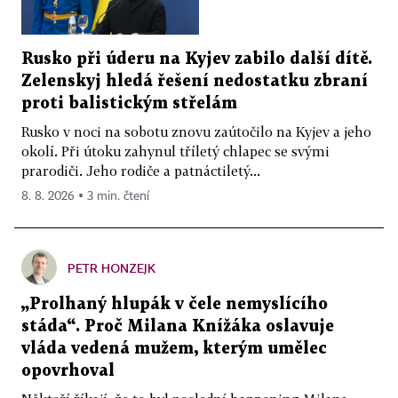
Rusko při úderu na Kyjev zabilo další dítě.
Zelenskyj hledá řešení nedostatku zbraní
proti balistickým střelám
Rusko v noci na sobotu znovu zaútočilo na Kyjev a jeho
okolí. Při útoku zahynul tříletý chlapec se svými
prarodiči. Jeho rodiče a patnáctiletý...
8. 8. 2026 ▪ 3 min. čtení
PETR HONZEJK
„Prolhaný hlupák v čele nemyslícího
stáda“. Proč Milana Knížáka oslavuje
vláda vedená mužem, kterým umělec
opovrhoval