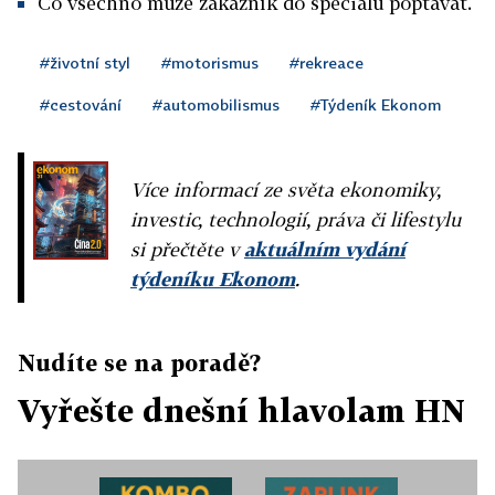
Co všechno může zákazník do speciálu poptávat.
#životní styl
#motorismus
#rekreace
#cestování
#automobilismus
#Týdeník Ekonom
Více informací ze světa ekonomiky,
investic, technologií, práva či lifestylu
si přečtěte v
aktuálním vydání
týdeníku Ekonom
.
Nudíte se na poradě?
Vyřešte dnešní hlavolam HN