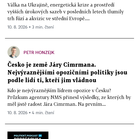
Válka na Ukrajině, energetická krize a prostředí
vyšších úrokových sazeb v posledních letech tlumily
trh fúzí a akvizic ve střední Evropě....
10. 8. 2026 ▪ 3 min. čtení
PETR HONZEJK
Česko je země Járy Cimrmana.
Nejvýraznějšími opozičními politiky jsou
podle lidí ti, kteří jim vládnou
Kdo je nejvýraznějším lídrem opozice v Česku?
Průzkum agentury NMS přinesl výsledky, ze kterých by
měl jistě radost Jára Cimrman. Na prvním...
10. 8. 2026 ▪ 4 min. čtení