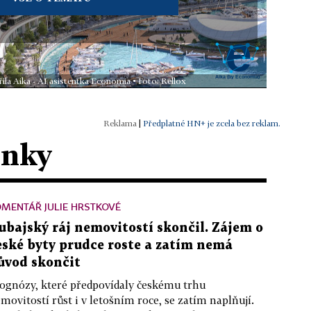
ila Aika - AI asistentka Economia • Foto: Rellox
|
Předplatné HN+ je zcela bez reklam.
ánky
MENTÁŘ JULIE HRSTKOVÉ
ubajský ráj nemovitostí skončil. Zájem o
eské byty prudce roste a zatím nemá
ůvod skončit
ognózy, které předpovídaly českému trhu
movitostí růst i v letošním roce, se zatím naplňují.