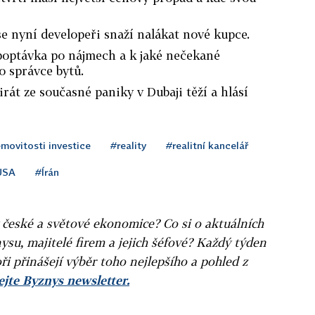
e nyní developeři snaží nalákat nové kupce.
 poptávka po nájmech a k jaké nečekané
o správce bytů.
rát ze současné paniky v Dubaji těží a hlásí
movitosti investice
#reality
#realitní kancelář
USA
#Írán
v české a světové ekonomice? Co si o aktuálních
ysu, majitelé firem a jejich šéfové? Každý týden
ři přinášejí výběr toho nejlepšího a pohled z
jte Byznys newsletter.