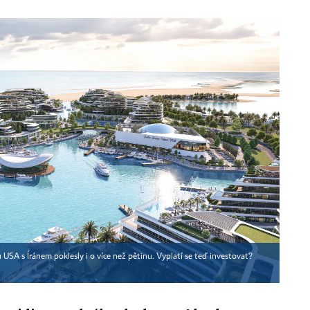
USA s Íránem poklesly i o více než pětinu. Vyplatí se teď investovat?