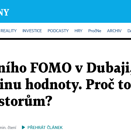
REALITY
INVESTICE
PODCASTY
HRY
PročNe
ARCHIV
D
tního FOMO v Dubaji,
inu hodnoty. Proč t
estorům?
PŘEHRÁT ČLÁNEK
min. čtení