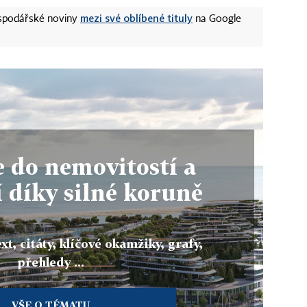
mezi své oblíbené tituly
ospodářské noviny
na Google
e do nemovitostí a
í díky silné koruně
xt, citáty, klíčové okamžiky, grafy,
přehledy ...
VŠE O TÉMATU