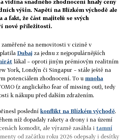
 a vidina snadného zhodnocení hnaly ceny
dních výšin. Napětí na Blízkém východě ale
 a fakt, že část majitelů se svých
í nové příležitosti.
y zaměřené na nemovitosti v cizině v
platila
Dubaj
za jednu z nejpopulárnějších
mirát
lákal – oproti jiným prémiovým realitním
w York, Londýn či Singapur – stále ještě na
kým potenciálem zhodnocení. To u
mnoha
FOMO (z anglického fear of missing out), tedy
osti k nákupu před dalším zdražením.
řinesl poslední
konflikt na Blízkém východě
.
ěhem níž dopadaly rakety a drony i na území
 cenách komodit, ale výrazně zasáhla i
tamní
gmenty od začátku roku 2026 odepsaly i desítky