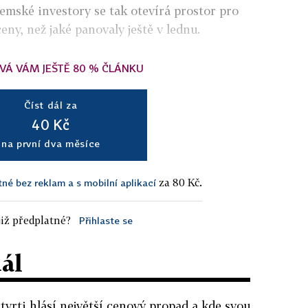
emské investory se tak otevírá prostor pro
eny, než jaké panovaly ještě v lednu.
VÁ VÁM JEŠTĚ 80 % ČLÁNKU
Číst dál za
40 Kč
na první dva měsíce
za 80 Kč.
tné bez reklam a s mobilní aplikací
iž předplatné?
Přihlaste se
dál
tvrti hlásí největší cenový propad a kde svou