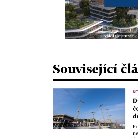
Přehled tématu vytvoř
Související čl
KO
D
č
d
Pr
ne