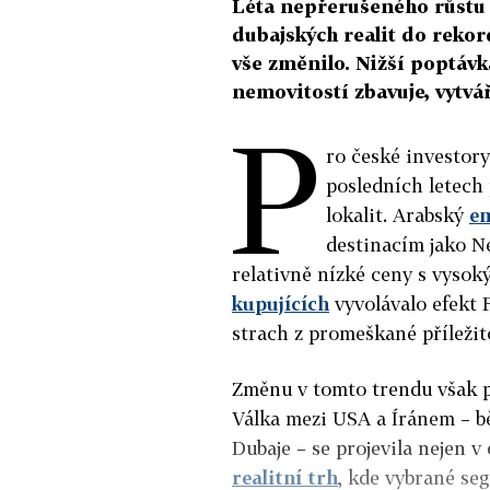
Léta nepřerušeného růstu
dubajských realit do rekor
vše změnilo. Nižší poptávka
nemovitostí zbavuje, vytvář
P
ro české investor
posledních letech 
lokalit. Arabský
e
destinacím jako Ne
relativně nízké ceny s vyso
kupujících
vyvolávalo efekt 
strach z promeškané příležit
Změnu v tomto trendu však p
Válka mezi USA a Íránem – b
Dubaje – se projevila nejen v
realitní trh
, kde vybrané se