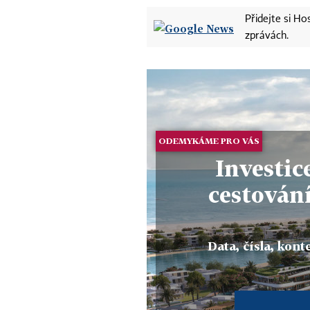
Přidejte si H
zprávách.
ODEMYKÁME PRO VÁS
Investic
cestován
Data, čísla, konte