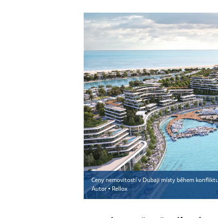
Ceny nemovitostí v Dubaji místy během konfliktu 
Autor ▪
Rellox