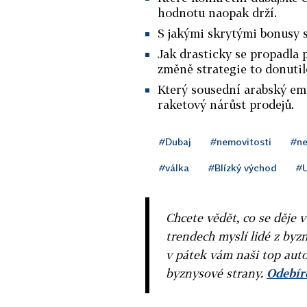
hodnotu naopak drží.
S jakými skrytými bonusy s
Jak drasticky se propadla
změně strategie to donutil
Který sousední arabský emi
raketový nárůst prodejů.
#Dubaj
#nemovitosti
#ne
#válka
#Blízký východ
#
Chcete vědět, co se děje 
trendech myslí lidé z byzn
v pátek vám naši top auto
byznysové strany.
Odebíre