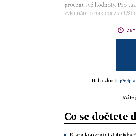
procent své hodnoty. Pro tuz
vyjednání o nákupu za nižší c
ZBÝ
Nebo zkuste
předpla
Máte j
Co se dočtete 
Které konkrétní dubajské č