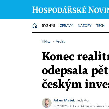
BYZNYS
HOME
ZPRÁVY
NÁZORY
TECH
HN.cz
›
Archiv
Konec reali
odepsala pět
českým inv
Adam Mašek
redaktor
8. 7. 2026 09:06 ▪ Aktualizováno ▪ 5 