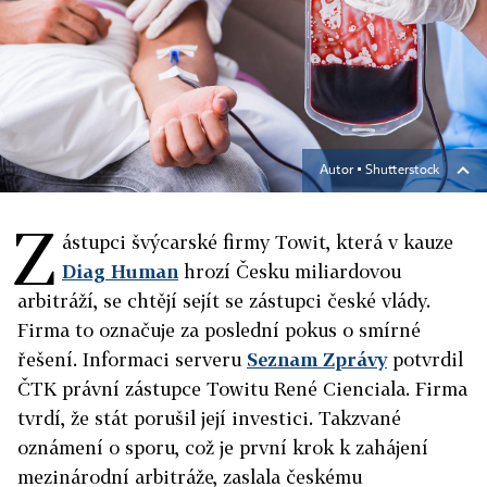
Autor ▪
Shutterstock
Z
ástupci švýcarské firmy Towit, která v kauze
Diag Human
hrozí Česku miliardovou
arbitráží, se chtějí sejít se zástupci české vlády.
Firma to označuje za poslední pokus o smírné
řešení. Informaci serveru
Seznam Zprávy
potvrdil
ČTK právní zástupce Towitu René Cienciala. Firma
tvrdí, že stát porušil její investici. Takzvané
oznámení o sporu, což je první krok k zahájení
mezinárodní arbitráže, zaslala českému