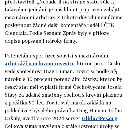
představiteli. „Nebude-li na straně státu vůle k
takovému jednání, je náš klient připraven zahájit
mezinárodní arbitráž. Z tohoto důvodu nemůžeme
poskytnout žádné další komentáře,“ sdělil ČTK
Cienciala. Podle Seznam Zpráv byly v příloze
dopisu popsané i nároky firmy.
Potenciální spor úzce souvisí s mezinárodní
arbitráží o ochranu investic
, kterou proti Česku
vede společnost Diag Human. Towit si podle něj
nárokuje 30 procent potenciální částky, kterou by
český stát měl vyplatit firmě Čechošvýcara Josefa
Šťávy za údajně zmařený obchod s krevní plazmou
z počátku 90. let. Towit svůj nárok zakládá na
pohledávce bývalého právníka Diag Human Jiřího
Oršuly, uvedl v roce 2024 server
HlídacíPes.org
.
Celková suma navýšená o stále rostoucí úroky se