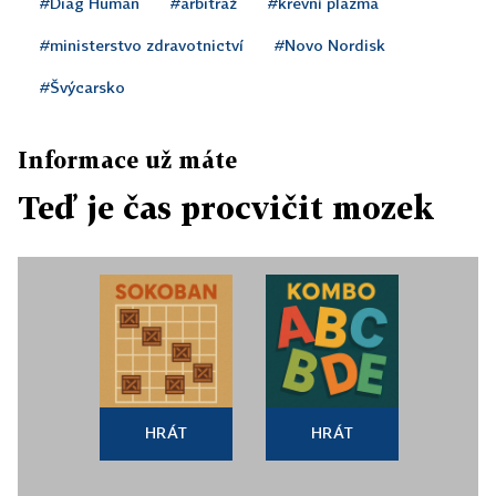
#Diag Human
#arbitráž
#krevní plazma
#ministerstvo zdravotnictví
#Novo Nordisk
#Švýcarsko
Informace už máte
Teď je čas procvičit mozek
HRÁT
HRÁT