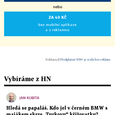
nebo
ZA 40 KČ
bez mobilní aplikace
a s reklamou
|
Předplatné HN+ je zcela bez reklam.
Vybíráme z HN
JAN KUBITA
Hledá se papaláš. Kdo jel v černém BMW s
majákem skrze „Turkovu“ křižovatku?