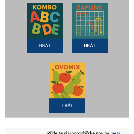
HRÁT
HRÁT
HRÁT
mezi
Přidejte si Hospodářské noviny