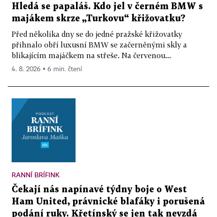
Hledá se papaláš. Kdo jel v černém BMW s
majákem skrze „Turkovu“ křižovatku?
Před několika dny se do jedné pražské křižovatky
přihnalo obří luxusní BMW se začerněnými skly a
blikajícím majáčkem na střeše. Na červenou...
4. 8. 2026 ▪ 6 min. čtení
RANNÍ BRÍFINK
Čekají nás napínavé týdny boje o West
Ham United, právnické blafáky i porušená
podání ruky. Křetínský se jen tak nevzdá