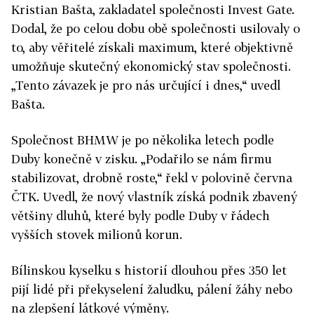
Kristian Bašta, zakladatel společnosti Invest Gate.
Dodal, že po celou dobu obě společnosti usilovaly o
to, aby věřitelé získali maximum, které objektivně
umožňuje skutečný ekonomický stav společnosti.
„Tento závazek je pro nás určující i dnes,“ uvedl
Bašta.
Společnost BHMW je po několika letech podle
Duby konečně v zisku. „Podařilo se nám firmu
stabilizovat, drobně roste,“ řekl v polovině června
ČTK. Uvedl, že nový vlastník získá podnik zbavený
většiny dluhů, které byly podle Duby v řádech
vyšších stovek milionů korun.
Bílinskou kyselku s historií dlouhou přes 350 let
pijí lidé při překyselení žaludku, pálení žáhy nebo
na zlepšení látkové výměny.