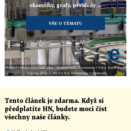
okamžiky, grafy, přehledy ...
VŠE O TÉMATU
Přehled tématu vytvořila Aika - AI asistentka Economia • Foto: Karel Basta
– Vlastní dílo, CC BY-SA 4.0, Wikimedia Commons
Tento článek
je
zdarma. Když si
předplatíte HN, budete moci číst
všechny naše články
.