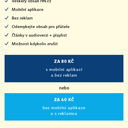
Veškerý obsah HN.cz
Mobilní aplikace
Bez reklam
Odemykejte obsah pro přátele
Články v audioverzi + playlist
Možnost kdykoliv zrušit
ZA 80 KČ
s mobilní aplikací
a bez reklam
nebo
ZA 40 KČ
bez mobilní aplikace
a s reklamou