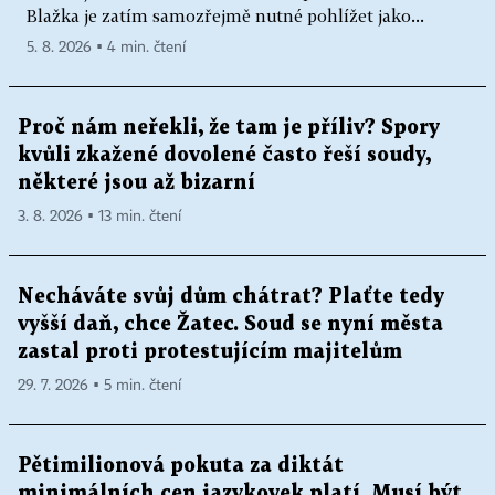
Blažka je zatím samozřejmě nutné pohlížet jako...
5. 8. 2026 ▪ 4 min. čtení
Proč nám neřekli, že tam je příliv? Spory
kvůli zkažené dovolené často řeší soudy,
některé jsou až bizarní
3. 8. 2026 ▪ 13 min. čtení
Necháváte svůj dům chátrat? Plaťte tedy
vyšší daň, chce Žatec. Soud se nyní města
zastal proti protestujícím majitelům
29. 7. 2026 ▪ 5 min. čtení
Pětimilionová pokuta za diktát
minimálních cen jazykovek platí. Musí být