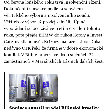
Od června loňského roku trvá insolvenční řízení.
Dokončení transakce podléhá schválení
věřitelského výboru a insolvenčního soudu.
Věřitelský výbor už prodej schválil. Úplné
vypořádání se očekává ve třetím čtvrtletí tohoto
roku, poté přejde BHMW do rukou Kofoly a Invest
Gate, uvedla mluvčí. Krizový manažer Libor Duba
nedávno ČTK řekl, že firma je v dobré ekonomické
kondici. V Bílině pracuje ve dvou směnách 22
zaměstnanců, v Mariánských Lázních dalších šest.
Správce spustil prodej Bílinské kyselky.