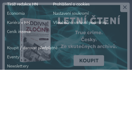
Tiráž redakce HN
Prohlášení o cookies
Economia
Nastavení soukromí
Kariéra v HN
Všeobecné smluvní podmínky
Ceník inzerce
Koupit / darovat předplatné
Eventy
Newslettery
RSS kanály
Autorská práva vykonává vydavatel. Bez písemného svolení vydavatele je
zakázáno jakékoli užití částí nebo celku díla, zejména rozmnožování a šíření
jakýmkoli způsobem, mechanickým nebo elektronickým, v českém nebo
jiném jazyce. Bez souhlasu vydavatele je zakázáno též rozmnožování
obsahu pro účely automatizované analýzy textů nebo dat
podle ustanovení § 39c autorského zákona.