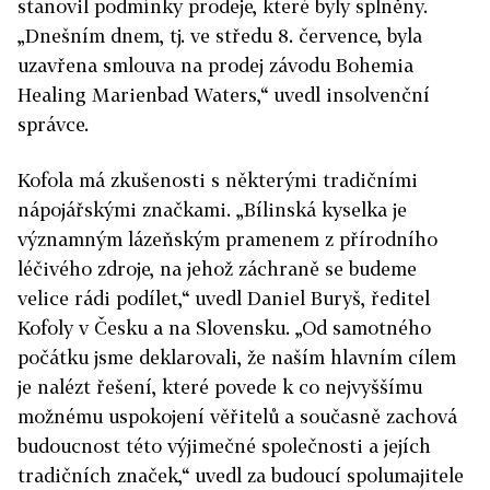
stanovil podmínky prodeje, které byly splněny.
„Dnešním dnem, tj. ve středu 8. července, byla
uzavřena smlouva na prodej závodu Bohemia
Healing Marienbad Waters,“ uvedl insolvenční
správce.
Kofola má zkušenosti s některými tradičními
nápojářskými značkami. „Bílinská kyselka je
významným lázeňským pramenem z přírodního
léčivého zdroje, na jehož záchraně se budeme
velice rádi podílet,“ uvedl Daniel Buryš, ředitel
Kofoly v Česku a na Slovensku. „Od samotného
počátku jsme deklarovali, že naším hlavním cílem
je nalézt řešení, které povede k co nejvyššímu
možnému uspokojení věřitelů a současně zachová
budoucnost této výjimečné společnosti a jejích
tradičních značek,“ uvedl za budoucí spolumajitele