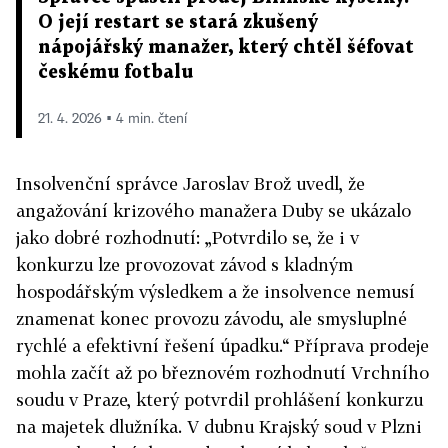
O její restart se stará zkušený
nápojářský manažer, který chtěl šéfovat
českému fotbalu
21. 4. 2026 ▪ 4 min. čtení
Insolvenční správce Jaroslav Brož uvedl, že
angažování krizového manažera Duby se ukázalo
jako dobré rozhodnutí: „Potvrdilo se, že i v
konkurzu lze provozovat závod s kladným
hospodářským výsledkem a že insolvence nemusí
znamenat konec provozu závodu, ale smysluplné
rychlé a efektivní řešení úpadku.“ Příprava prodeje
mohla začít až po březnovém rozhodnutí Vrchního
soudu v Praze, který potvrdil prohlášení konkurzu
na majetek dlužníka. V dubnu Krajský soud v Plzni