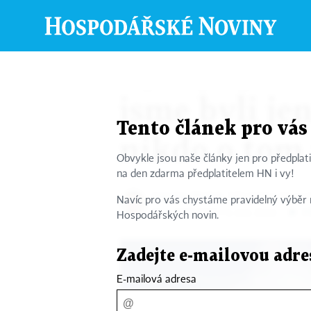
HN.cz
›
Byznys
Byznys podl
jsme byli je
Tento článek pro vá
nikdo o tom
Obvykle jsou naše články jen pro předplati
na den zdarma předplatitelem HN i vy!
Jaroslav Mašek
šéfredaktor Hospo
Navíc pro vás chystáme pravidelný výběr 
P
15. 1. 2022 10:17 ▪ 4 min. čtení
Hospodářských novin.
Zadejte e-mailovou adre
E-mailová adresa