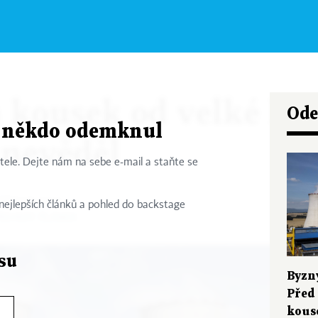
e Jaroslava Maška: P
n kousek od velké kri
Ode
s někdo odemknul
 nevěděl
tele.
Dejte nám na sebe e-mail a staňte
se
dářských novin
nejlepších článků a pohled do backstage
ŘEHRÁT ČLÁNEK
su
Byzn
Před 
kouse