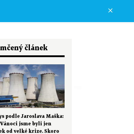
Sdílet
Odemknout známému
řed Vánoci
ze. Skoro
mčený článek
ODEBÍRAT AUTORA
ys podle Jaroslava Maška:
Vánoci jsme byli jen
k od velké krize. Skoro