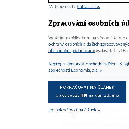
Máte již účet?
Přihlaste se.
Zpracování osobních úd
Využitím nabídky beru na vědomí, že mé 
ochrany osobních a dalších zpracovávanýc
obchodními podmínkami
vydavatelství Eco
Nepřeji si dostávat obchodní sdělení týka
společnosti Economia, a.s. »
Uhelná elektrárna Počerady spadající do energeti
V
POKRAČOVAT NA ČLÁNEK
zpomeňte si, co j
a aktivovat
HN
na den zdarma
jste sháněli dárk
přemýšleli, jak v
Jen pokračovat na článek »
minus deset, pře
předpovědi hlásily jen slabý 