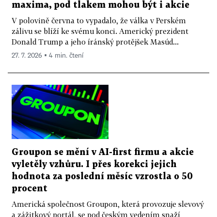
maxima, pod tlakem mohou být i akcie
V polovině června to vypadalo, že válka v Perském
zálivu se blíží ke svému konci. Americký prezident
Donald Trump a jeho íránský protějšek Masúd...
27. 7. 2026 ▪ 4 min. čtení
Groupon se mění v AI-first firmu a akcie
vyletěly vzhůru. I přes korekci jejich
hodnota za poslední měsíc vzrostla o 50
procent
Americká společnost Groupon, která provozuje slevový
a zážitkový portál, se pod českým vedením snaží