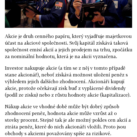
Akcie je druh cenného papíru, který vyjadřuje majetkovou
účast na akciové společnosti. Svůj kapitál získává taková
společnost emisí akcií a jejich prodejem na trhu, zpočátku
za nominální hodnotu, která je na akcii vyznačena.
Investor nakupuje akcie (a tím se z něj v tomto případě
stane akcionář), neboť získává možnost uložení peněz s
výhledem jejich dalšícho zhodnocení. Akcionáři kupují
akcie, protože očekávají zisk buď z vyplácené dividendy
(podíl ze zisku) nebo z růstu hodnoty akcie (kapitalizace).
Nákup akcie ve vhodné době může být dobrý způsob
zhodnocení peněz, hodnota akcie může vzrůst až o
stovky procent. Stejně tak je ale možný pokles cen akcií a
ztráta peněz, které do nich akcionáři vložili. Proto jsou
obchody s akciemi považovány spíše za rizikové.