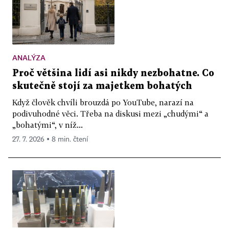
ANALÝZA
Proč většina lidí asi nikdy nezbohatne. Co
skutečně stojí za majetkem bohatých
Když člověk chvíli brouzdá po YouTube, narazí na
podivuhodné věci. Třeba na diskusi mezi „chudými“ a
„bohatými“, v níž...
27. 7. 2026 ▪ 8 min. čtení