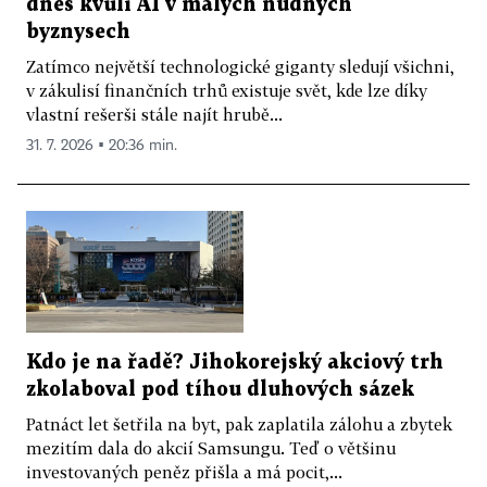
dnes kvůli AI v malých nudných
byznysech
Zatímco největší technologické giganty sledují všichni,
v zákulisí finančních trhů existuje svět, kde lze díky
vlastní rešerši stále najít hrubě...
31. 7. 2026 ▪ 20:36 min.
Kdo je na řadě? Jihokorejský akciový trh
zkolaboval pod tíhou dluhových sázek
Patnáct let šetřila na byt, pak zaplatila zálohu a zbytek
mezitím dala do akcií Samsungu. Teď o většinu
investovaných peněz přišla a má pocit,...