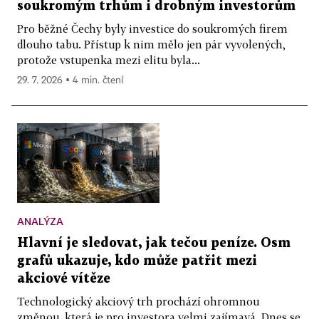
soukromým trhům i drobným investorům
Pro běžné Čechy byly investice do soukromých firem
dlouho tabu. Přístup k nim mělo jen pár vyvolených,
protože vstupenka mezi elitu byla...
29. 7. 2026 ▪ 4 min. čtení
ANALÝZA
Hlavní je sledovat, jak tečou peníze. Osm
grafů ukazuje, kdo může patřit mezi
akciové vítěze
Technologický akciový trh prochází ohromnou
změnou, která je pro investora velmi zajímavá. Dnes se