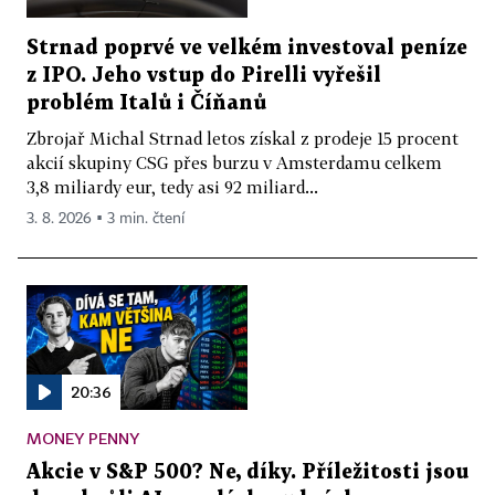
Strnad poprvé ve velkém investoval peníze
z IPO. Jeho vstup do Pirelli vyřešil
problém Italů i Číňanů
Zbrojař Michal Strnad letos získal z prodeje 15 procent
akcií skupiny CSG přes burzu v Amsterdamu celkem
3,8 miliardy eur, tedy asi 92 miliard...
3. 8. 2026 ▪ 3 min. čtení
20:36
MONEY PENNY
Akcie v S&P 500? Ne, díky. Příležitosti jsou