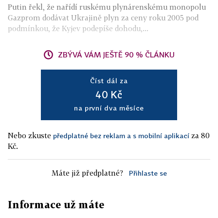
Putin řekl, že nařídí ruskému plynárenskému monopolu
Gazprom dodávat Ukrajině plyn za ceny roku 2005 pod
podmínkou, že Kyjev podepíše dohodu,...
ZBÝVÁ VÁM JEŠTĚ 90 % ČLÁNKU
Číst dál za
40 Kč
na první dva měsíce
Nebo zkuste
za 80
předplatné bez reklam a s mobilní aplikací
Kč.
Máte již předplatné?
Přihlaste se
Informace už máte