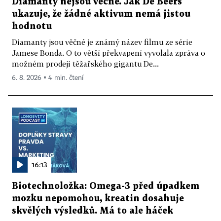
Diamanty nejsou věčné. Jak De Beers
ukazuje, že žádné aktivum nemá jistou
hodnotu
Diamanty jsou věčné je známý název filmu ze série
Jamese Bonda. O to větší překvapení vyvolala zpráva o
možném prodeji těžařského gigantu De...
6. 8. 2026 ▪ 4 min. čtení
16:13
Biotechnoložka: Omega-3 před úpadkem
mozku nepomohou, kreatin dosahuje
skvělých výsledků. Má to ale háček