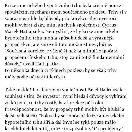
Krize amerického hypotečního trhu byla zřejmě pouze
spouštěcím mechanismem současného poklesu. Trhy si v
současnosti hledají důvody pro korekci, aby investoři
mohli vybrat zisky, míní analytik společnosti Cyrrus
Marek Hatlapatka. Nemyslí si, že by krize amerického
hypotečního trhu mohla způsobit delší a výraznější
propad akcií, ale zároveň tuto možnost nevylučuje.
"Současná korekce je vážnější než ta minulá započatá
propadem čínského trhu, stojí za ní totiž fundamentální
důvody," uvedl Hatlapatka.
Po několika dnech či týdnech poklesu by se však trhy
měly podle něj vrátit k růstu.
Také makléř Fio, burzovní společnosti Pavel Hadroušek
souhlasí s tím, že investoři nyní hledají důvody k vybírání
zisků poté, co trhy rostly bez korekce půl roku.
Pravděpodobnost, že by propady trhů mohly být hlubší a
delší, vidí 50:50. "Pokud by se současná krize amerického
hypotečního trhu šířila dál (nyní se týká pouze málo
kredibilních klientů), může to způsobit větší problémy,"