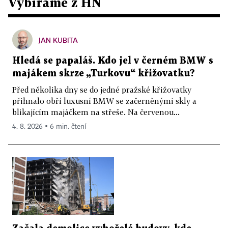
Vybíráme z HN
JAN KUBITA
Hledá se papaláš. Kdo jel v černém BMW s
majákem skrze „Turkovu“ křižovatku?
Před několika dny se do jedné pražské křižovatky
přihnalo obří luxusní BMW se začerněnými skly a
blikajícím majáčkem na střeše. Na červenou...
4. 8. 2026 ▪ 6 min. čtení