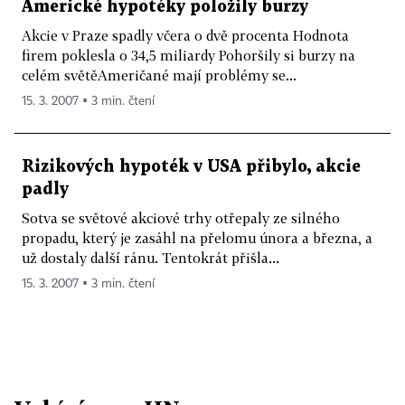
Americké hypotéky položily burzy
Akcie v Praze spadly včera o dvě procenta Hodnota
firem poklesla o 34,5 miliardy Pohoršily si burzy na
celém světěAmeričané mají problémy se...
15. 3. 2007 ▪ 3 min. čtení
Rizikových hypoték v USA přibylo, akcie
padly
Sotva se světové akciové trhy otřepaly ze silného
propadu, který je zasáhl na přelomu února a března, a
už dostaly další ránu. Tentokrát přišla...
15. 3. 2007 ▪ 3 min. čtení