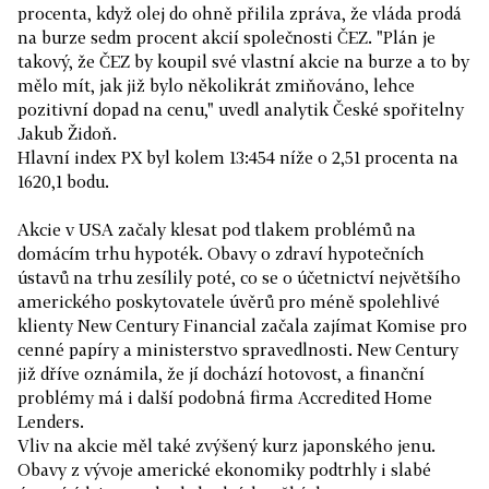
procenta, když olej do ohně přilila zpráva, že vláda prodá
na burze sedm procent akcií společnosti ČEZ. "Plán je
takový, že ČEZ by koupil své vlastní akcie na burze a to by
mělo mít, jak již bylo několikrát zmiňováno, lehce
pozitivní dopad na cenu," uvedl analytik České spořitelny
Jakub Židoň.
Hlavní index PX byl kolem 13:454 níže o 2,51 procenta na
1620,1 bodu.
Akcie v USA začaly klesat pod tlakem problémů na
domácím trhu hypoték. Obavy o zdraví hypotečních
ústavů na trhu zesílily poté, co se o účetnictví největšího
amerického poskytovatele úvěrů pro méně spolehlivé
klienty New Century Financial začala zajímat Komise pro
cenné papíry a ministerstvo spravedlnosti. New Century
již dříve oznámila, že jí dochází hotovost, a finanční
problémy má i další podobná firma Accredited Home
Lenders.
Vliv na akcie měl také zvýšený kurz japonského jenu.
Obavy z vývoje americké ekonomiky podtrhly i slabé