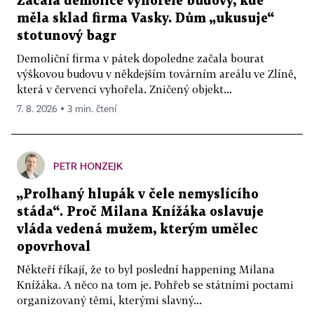
Začala demolice vyhořelé budovy, kde
měla sklad firma Vasky. Dům „ukusuje“
stotunový bagr
Demoliční firma v pátek dopoledne začala bourat
výškovou budovu v někdejším továrním areálu ve Zlíně,
která v červenci vyhořela. Zničený objekt...
7. 8. 2026 ▪ 3 min. čtení
PETR HONZEJK
„Prolhaný hlupák v čele nemyslícího
stáda“. Proč Milana Knížáka oslavuje
vláda vedená mužem, kterým umělec
opovrhoval
Někteří říkají, že to byl poslední happening Milana
Knížáka. A něco na tom je. Pohřeb se státními poctami
organizovaný těmi, kterými slavný...