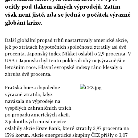
ocitly pod tlakem silných výprodejů. Zatím
však není jisté, zda se jedná o počátek výrazné
globání krize.
Další globální propad trhů nastartovaly americké akcie,
jež po ztrátách hypotečních společností ztratily asi dvě
procenta. Japonský index Nikkei oslabil o 2,9 procenta. V
USA i Japonsku byl tento pokles druhý nejvýraznější v
letošním roce. Hlavní evropské indexy ráno klesaly o
zhruba dvě procenta.
Pražská burza dopoledne
výrazně ztratila, když
navázala na výprodeje na
vyspělých zahraničních trzích
po propadu amerických akcií.
Z jednotlivých emisí nejvíce
oslabily akcie Erste Bank, které ztratily 3,97 procenta na
1596 korun. Akcie energetické skupiny ČEZ přišly o 3,07