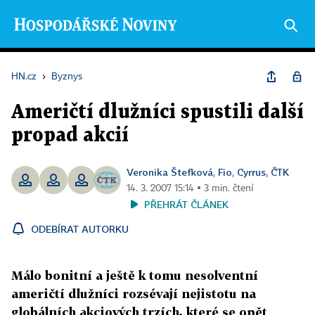
HN.cz
›
Byznys
Američtí dlužníci spustili další
propad akcií
Veronika Štefková
Fio
Cyrrus
ČTK
,
,
,
14. 3. 2007 15:14 ▪ 3 min. čtení
PŘEHRÁT ČLÁNEK
ODEBÍRAT AUTORKU
Málo bonitní a ještě k tomu nesolventní
američtí dlužníci rozsévají nejistotu na
globálních akciových trzích, které se opět