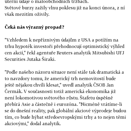
úterní údaje o maloobchodních tržbách.
Světové burzy zažily vlnu poklesu již na konci února, z ní
však mezitím oživily.
Čeká nás výrazný propad?
"Vzhledem k nepříznivým údajům z USA a potížím na
trhu hypoték investoři přehodnocují optimistický výhled
cen akcií," řekl agentuře Reuters analytik Mitsubishi UFJ
Securities Jutaka Širaki.
"Podle našeho názoru situace není stále tak dramatická a
to navzdory tomu, že americký trh nemovitostí bude
ještě nějakou chvíli klesat," uvedl analytik ČSOB Jan
Čermák. V současnosti totiž americká ekonomika již
není lokomotivou světového růstu. Štafetu úspěšně
přebírá Asie a částečně i eurozóna. "Nicméně vrátíme-li
se do dnešní reality, pak globální akciové výprodeje budou
tím, co bude hýbat středoevropskými trhy a to nejen těmi
akciovými," dodal analytik.