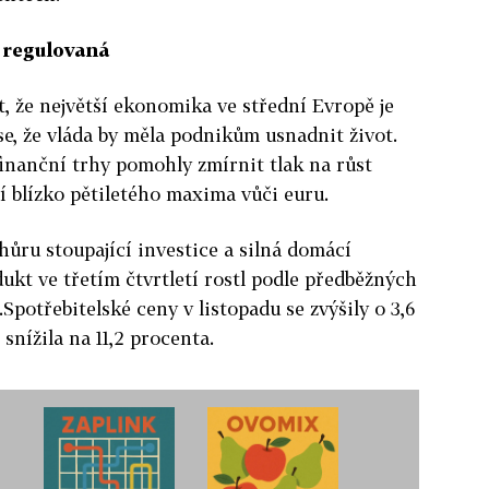
š regulovaná
t, že největší ekonomika ve střední Evropě je
se, že vláda by měla podnikům usnadnit život.
finanční trhy pomohly zmírnit tlak na růst
í blízko pětiletého maxima vůči euru.
ůru stoupající investice a silná domácí
kt ve třetím čtvrtletí rostl podle předběžných
potřebitelské ceny v listopadu se zvýšily o 3,6
snížila na 11,2 procenta.