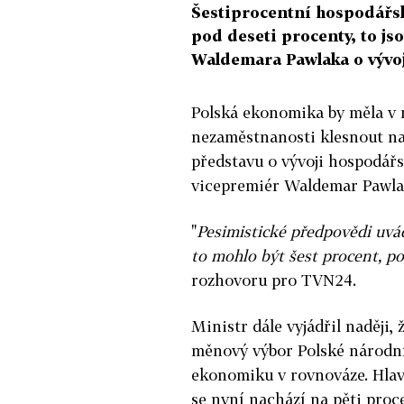
Šestiprocentní hospodářský
pod deseti procenty, to js
Waldemara Pawlaka o vývoj
Polská ekonomika by měla v 
nezaměstnanosti klesnout na
představu o vývoji hospodářs
vicepremiér Waldemar Pawla
"
Pesimistické předpovědi uvád
to mohlo být šest procent, p
rozhovoru pro TVN24.
Ministr dále vyjádřil naději,
měnový výbor Polské národní
ekonomiku v rovnováze. Hlavn
se nyní nachází na pěti proc