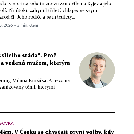
sko v noci na sobotu znovu zaútočilo na Kyjev a jeho
olí. Při útoku zahynul tříletý chlapec se svými
arodiči. Jeho rodiče a patnáctiletý...
 8. 2026 ▪ 3 min. čtení
slícího stáda“. Proč
da vedená mužem, kterým
ppening Milana Knížáka. A něco na
rganizovaný těmi, kterými
SOVKA
lém. V Česku se chystají první volby, kdy