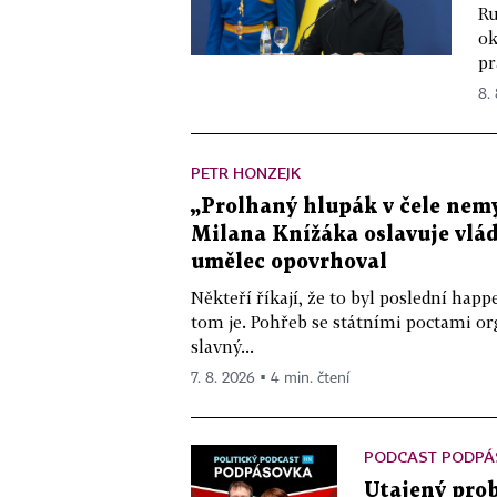
Ru
ok
pr
8.
PETR HONZEJK
„Prolhaný hlupák v čele nemy
Milana Knížáka oslavuje vlá
umělec opovrhoval
Někteří říkají, že to byl poslední ha
tom je. Pohřeb se státními poctami o
slavný...
7. 8. 2026 ▪ 4 min. čtení
PODCAST PODPÁ
Utajený prob