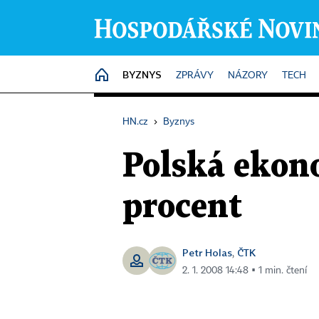
BYZNYS
HOME
ZPRÁVY
NÁZORY
TECH
HN.cz
›
Byznys
Polská ekono
procent
Petr Holas
ČTK
,
2. 1. 2008 14:48 ▪ 1 min. čtení