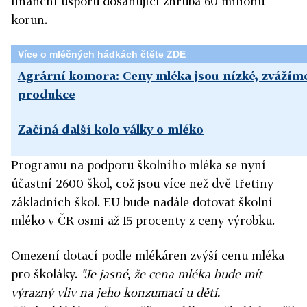
finanční úsporu dosahující zhruba 60 milionů
korun.
Více o mléčných hádkách čtěte ZDE
Agrární komora: Ceny mléka jsou nízké, zváží
produkce
Začíná další kolo války o mléko
Programu na podporu školního mléka se nyní
účastní 2600 škol, což jsou více než dvě třetiny
základních škol. EU bude nadále dotovat školní
mléko v ČR osmi až 15 procenty z ceny výrobku.
Omezení dotací podle mlékáren zvýší cenu mléka
pro školáky.
"Je jasné, že cena mléka bude mít
výrazný vliv na jeho konzumaci u dětí.