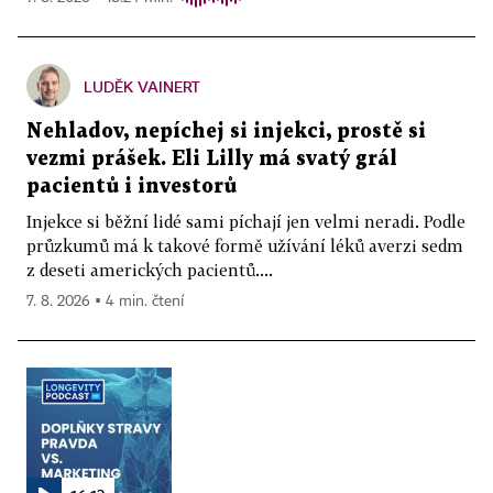
LUDĚK VAINERT
Nehladov, nepíchej si injekci, prostě si
vezmi prášek. Eli Lilly má svatý grál
pacientů i investorů
Injekce si běžní lidé sami píchají jen velmi neradi. Podle
průzkumů má k takové formě užívání léků averzi sedm
z deseti amerických pacientů....
7. 8. 2026 ▪ 4 min. čtení