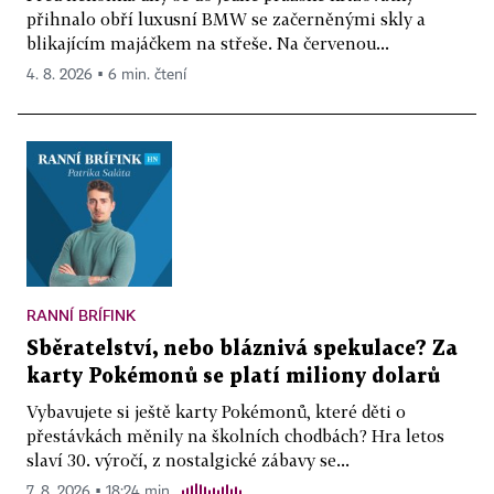
přihnalo obří luxusní BMW se začerněnými skly a
blikajícím majáčkem na střeše. Na červenou...
4. 8. 2026 ▪ 6 min. čtení
RANNÍ BRÍFINK
Sběratelství, nebo bláznivá spekulace? Za
karty Pokémonů se platí miliony dolarů
Vybavujete si ještě karty Pokémonů, které děti o
přestávkách měnily na školních chodbách? Hra letos
slaví 30. výročí, z nostalgické zábavy se...
7. 8. 2026 ▪ 18:24 min.