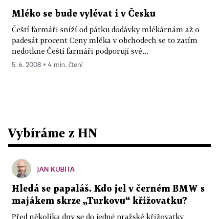
Mléko se bude vylévat i v Česku
Čeští farmáři sníží od pátku dodávky mlékárnám až o
padesát procent Ceny mléka v obchodech se to zatím
nedotkne Čeští farmáři podporují své...
5. 6. 2008 ▪ 4 min. čtení
Vybíráme z HN
JAN KUBITA
Hledá se papaláš. Kdo jel v černém BMW s
majákem skrze „Turkovu“ křižovatku?
Před několika dny se do jedné pražské křižovatky