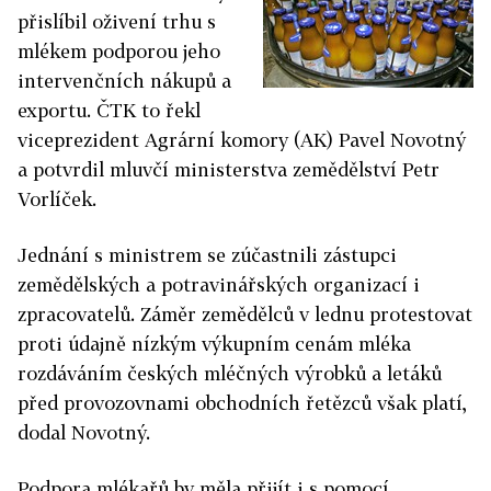
přislíbil oživení trhu s
mlékem podporou jeho
intervenčních nákupů a
exportu. ČTK to řekl
viceprezident Agrární komory (AK) Pavel Novotný
a potvrdil mluvčí ministerstva zemědělství Petr
Vorlíček.
Jednání s ministrem se zúčastnili zástupci
zemědělských a potravinářských organizací i
zpracovatelů. Záměr zemědělců v lednu protestovat
proti údajně nízkým výkupním cenám mléka
rozdáváním českých mléčných výrobků a letáků
před provozovnami obchodních řetězců však platí,
dodal Novotný.
Podpora mlékařů by měla přijít i s pomocí