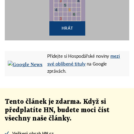
HRÁT
mezi
Přidejte si Hospodářské noviny
své oblíbené tituly
na Google
zprávách.
Tento článek
je
zdarma. Když si
předplatíte HN, budete moci číst
všechny naše články
.
Veškerý obsah HN.cz