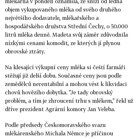
mlékárna v pondělí oznámila, že sníží od ledna
objem vykupovaného mléka od svého druhého
největšího dodavatele, mlékařského a
hospodářského družstva Střední Čechy, o 50.000
litrů mléka denně. Madeta svůj záměr zdůvodnila
nízkými cenami komodit, ze kterých jí plynou
obrovské ztráty.
Na klesající výkupní ceny mléka si čeští farmáři
stěžují již delší dobu. Současné ceny jsou podle
zemědělců nerentabilní a mohou vést k likvidaci
chovů hovězího dobytka. "Je tady obrovský
problém, a tím je zhroucení trhu s mlékem," řekl už
dříve prezident Agrární komory Jan Veleba.
Podle předsedy Českomoravského svazu
mlékárenského Michala Němce je příčinou