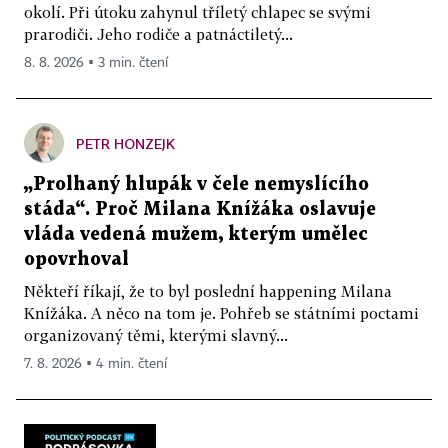
okolí. Při útoku zahynul tříletý chlapec se svými
prarodiči. Jeho rodiče a patnáctiletý...
8. 8. 2026 ▪ 3 min. čtení
PETR HONZEJK
„Prolhaný hlupák v čele nemyslícího
stáda“. Proč Milana Knížáka oslavuje
vláda vedená mužem, kterým umělec
opovrhoval
Někteří říkají, že to byl poslední happening Milana
Knížáka. A něco na tom je. Pohřeb se státními poctami
organizovaný těmi, kterými slavný...
7. 8. 2026 ▪ 4 min. čtení