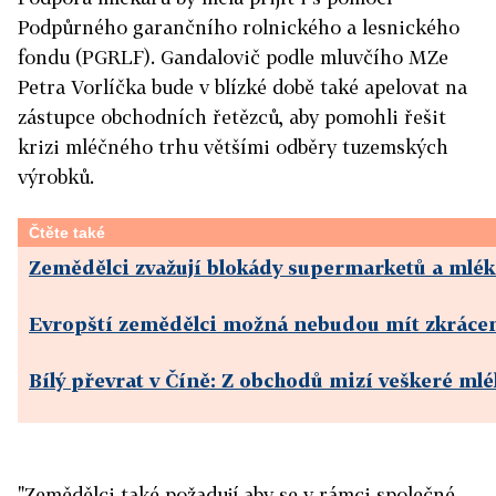
Podpůrného garančního rolnického a lesnického
fondu (PGRLF). Gandalovič podle mluvčího MZe
Petra Vorlíčka bude v blízké době také apelovat na
zástupce obchodních řetězců, aby pomohli řešit
krizi mléčného trhu většími odběry tuzemských
výrobků.
Čtěte také
Zemědělci zvažují blokády supermarketů a mlé
Evropští zemědělci možná nebudou mít zkráce
Bílý převrat v Číně: Z obchodů mizí veškeré ml
"Zemědělci také požadují,aby se v rámci společné