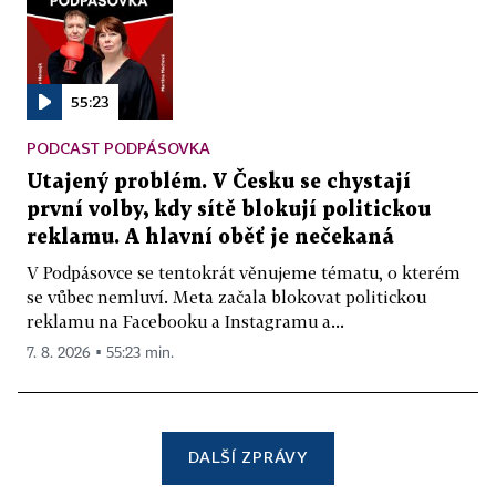
55:23
PODCAST PODPÁSOVKA
Utajený problém. V Česku se chystají
první volby, kdy sítě blokují politickou
reklamu. A hlavní oběť je nečekaná
V Podpásovce se tentokrát věnujeme tématu, o kterém
se vůbec nemluví. Meta začala blokovat politickou
reklamu na Facebooku a Instagramu a...
7. 8. 2026 ▪ 55:23 min.
DALŠÍ ZPRÁVY