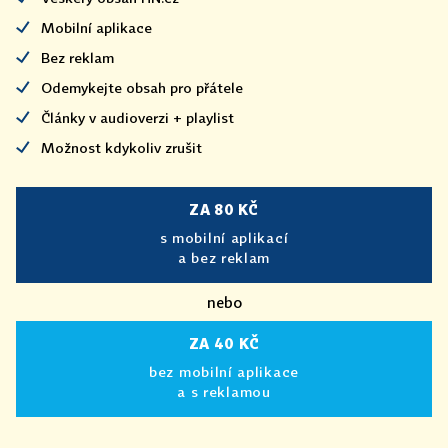
Mobilní aplikace
Bez reklam
Odemykejte obsah pro přátele
Články v audioverzi + playlist
Možnost kdykoliv zrušit
ZA 80 KČ
s mobilní aplikací
a bez reklam
nebo
ZA 40 KČ
bez mobilní aplikace
a s reklamou