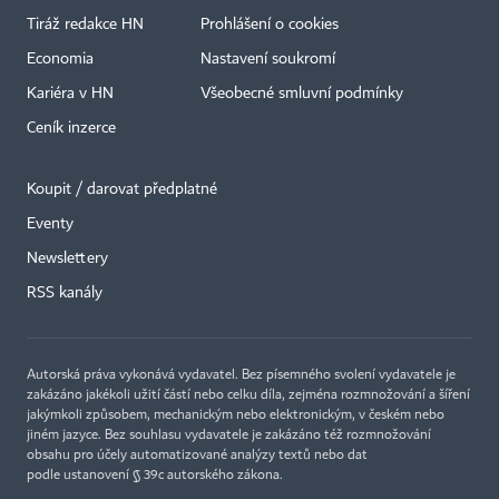
Tiráž redakce HN
Prohlášení o cookies
Economia
Nastavení soukromí
Kariéra v HN
Všeobecné smluvní podmínky
Ceník inzerce
Koupit / darovat předplatné
Eventy
×
Newslettery
RSS kanály
Autorská práva vykonává vydavatel. Bez písemného svolení vydavatele je
zakázáno jakékoli užití částí nebo celku díla, zejména rozmnožování a šíření
jakýmkoli způsobem, mechanickým nebo elektronickým, v českém nebo
jiném jazyce. Bez souhlasu vydavatele je zakázáno též rozmnožování
obsahu pro účely automatizované analýzy textů nebo dat
podle ustanovení § 39c autorského zákona.