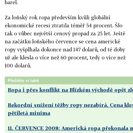
barel.
Za loňský rok ropa především kvůli globální
ekonomické recesi ztratila téměř 54 procent. Šlo
tak o vůbec největší cenový propad za 25 let. Ještě
na začátku loňského července se cena americké
ropy vyšplhala dokonce nad 147 dolarů, od té doby
už ale klesla o více než 60 procent, tedy o více než
100 dolarů.
Přečtěte si také
Ropa i přes konflikt na Blízkém východě opět zl
Rekordní snížení těžby ropy nezabírá. Cena kle
pětiletá minima
11. ČERVENCE 2008: Americká ropa překonala m