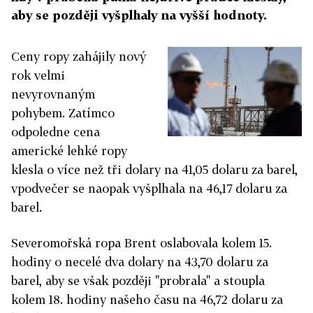
aby se později vyšplhaly na vyšší hodnoty.
Ceny ropy zahájily nový
rok velmi
nevyrovnaným
pohybem. Zatímco
odpoledne cena
americké lehké ropy
klesla o více než tři dolary na 41,05 dolaru za barel,
vpodvečer se naopak vyšplhala na 46,17 dolaru za
barel.
Severomořská ropa Brent oslabovala kolem 15.
hodiny o necelé dva dolary na 43,70 dolaru za
barel, aby se však později "probrala" a stoupla
kolem 18. hodiny našeho času na 46,72 dolaru za