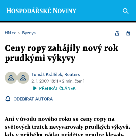
HN.cz
›
Byznys
Ceny ropy zahájily nový rok
prudkými výkyvy
Tomáš Králíček
Reuters
,
2. 1. 2009 18:11 ▪ 2 min. čtení
PŘEHRÁT ČLÁNEK
ODEBÍRAT AUTORA
Ani v úvodu nového roku se ceny ropy na
světových trzích nevyvarovaly prudkých výkyvů,
kdy v průběhu pátku nejdříve prudce klesaly,