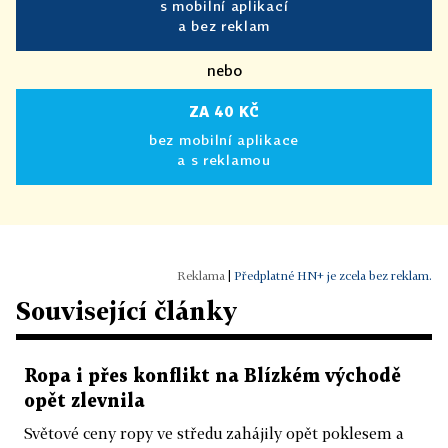
s mobilní aplikací
a bez reklam
nebo
ZA 40 KČ
bez mobilní aplikace
a s reklamou
|
Předplatné HN+ je zcela bez reklam.
Související články
Ropa i přes konflikt na Blízkém východě
opět zlevnila
Světové ceny ropy ve středu zahájily opět poklesem a