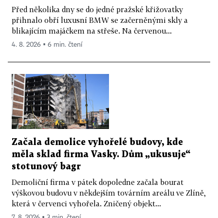
Před několika dny se do jedné pražské křižovatky
přihnalo obří luxusní BMW se začerněnými skly a
blikajícím majáčkem na střeše. Na červenou...
4. 8. 2026 ▪ 6 min. čtení
Začala demolice vyhořelé budovy, kde
měla sklad firma Vasky. Dům „ukusuje“
stotunový bagr
Demoliční firma v pátek dopoledne začala bourat
výškovou budovu v někdejším továrním areálu ve Zlíně,
která v červenci vyhořela. Zničený objekt...
7. 8. 2026 ▪ 3 min. čtení