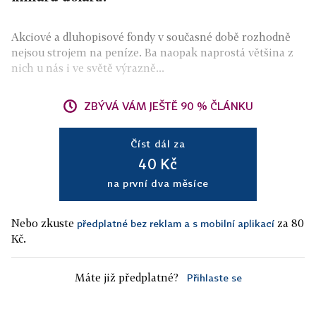
Akciové a dluhopisové fondy v současné době rozhodně
nejsou strojem na peníze. Ba naopak naprostá většina z
nich u nás i ve světě výrazně...
ZBÝVÁ VÁM JEŠTĚ 90 % ČLÁNKU
Číst dál za
40 Kč
na první dva měsíce
Nebo zkuste
za 80
předplatné bez reklam a s mobilní aplikací
Kč.
Máte již předplatné?
Přihlaste se