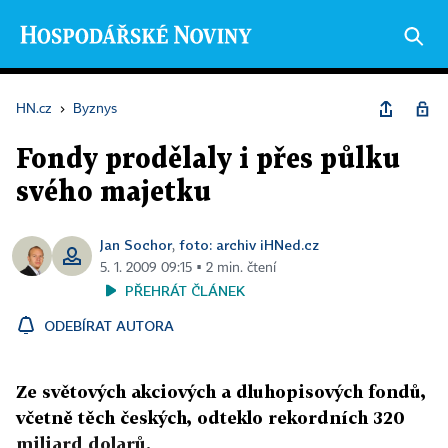
HN.cz
›
Byznys
Fondy prodělaly i přes půlku
svého majetku
Jan Sochor
foto: archiv iHNed.cz
,
5. 1. 2009 09:15 ▪ 2 min. čtení
PŘEHRÁT ČLÁNEK
ODEBÍRAT AUTORA
Ze světových akciových a dluhopisových fondů,
včetně těch českých, odteklo rekordních 320
miliard dolarů.