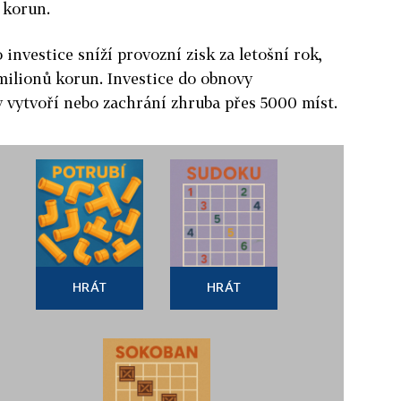
y korun.
o investice sníží provozní zisk za letošní rok,
milionů korun. Investice do obnovy
y
vytvoří nebo zachrání zhruba přes 5000 míst.
HRÁT
HRÁT