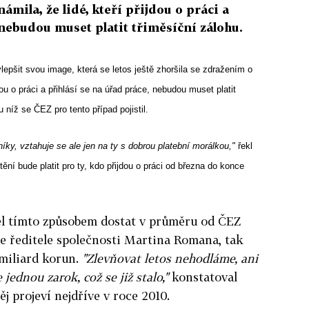
mila, že lidé, kteří přijdou o práci a
 nebudou muset platit třiměsíční zálohu.
epšit svou image, která se letos ještě zhoršila se zdražením o
jdou o práci a přihlásí se na úřad práce, nebudou muset platit
u níž se ČEZ pro tento případ pojistil.
íky, vztahuje se ale jen na ty s dobrou platební morálkou,"
řekl
ění bude platit pro ty, kdo přijdou o práci od března do konce
ěl tímto způsobem dostat v průměru od ČEZ
le ředitele společnosti Martina Romana, tak
 miliard korun.
"Zlevňovat letos nehodláme, ani
ednou zarok, což se již stalo,"
konstatoval
j projeví nejdříve v roce 2010.