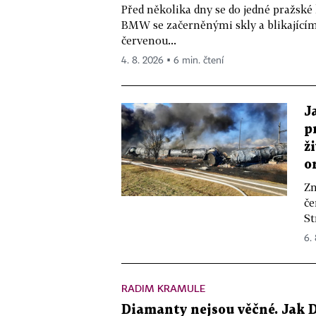
Před několika dny se do jedné pražské
BMW se začerněnými skly a blikající
červenou...
4. 8. 2026 ▪ 6 min. čtení
J
p
ž
o
Zn
če
St
6.
RADIM KRAMULE
Diamanty nejsou věčné. Jak D