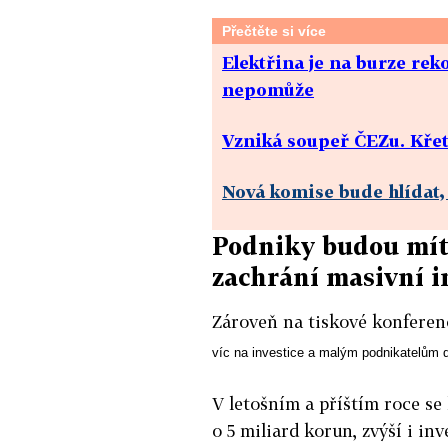
Přečtěte si více
Elektřina je na burze rek
nepomůže
Vzniká soupeř ČEZu. Křet
Nová komise bude hlídat, 
Podniky budou mít
zachrání masivní i
Zároveň na tiskové konferen
víc na investice a malým podnikatelům dá
V letošním a příštím roce se
o 5 miliard korun, zvýší i in