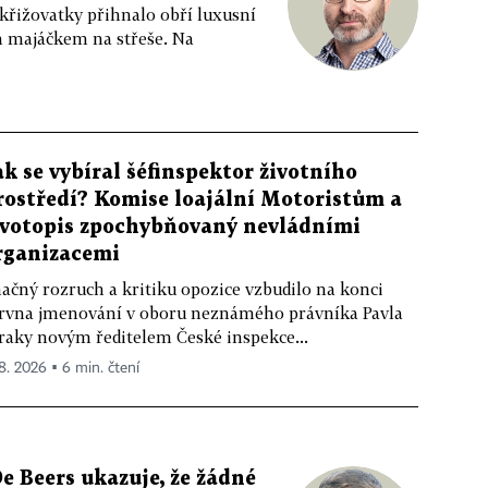
 křižovatky přihnalo obří luxusní
m majáčkem na střeše. Na
ak se vybíral šéfinspektor životního
rostředí? Komise loajální Motoristům a
ivotopis zpochybňovaný nevládními
rganizacemi
ačný rozruch a kritiku opozice vzbudilo na konci
rvna jmenování v oboru neznámého právníka Pavla
raky novým ředitelem České inspekce...
 8. 2026 ▪ 6 min. čtení
e Beers ukazuje, že žádné