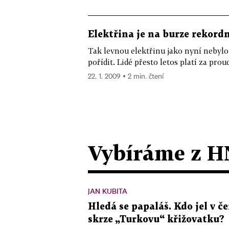
Elektřina je na burze rekord
Tak levnou elektřinu jako nyní nebyl
pořídit. Lidé přesto letos platí za proud
22. 1. 2009 ▪ 2 min. čtení
Vybíráme z H
JAN KUBITA
Hledá se papaláš. Kdo jel v
skrze „Turkovu“ křižovatku?