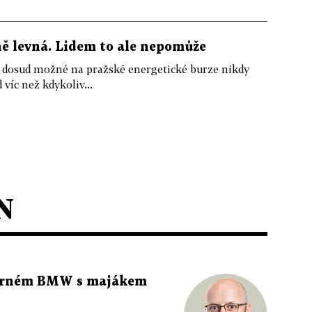
ně levná. Lidem to ale nepomůže
o dosud možné na pražské energetické burze nikdy
 víc než kdykoliv...
N
 černém BMW s majákem