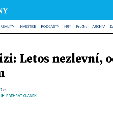
REALITY
INVESTICE
PODCASTY
HRY
PročNe
ARCHIV
D
izi: Letos nezlevní, 
m
íček
PŘEHRÁT ČLÁNEK