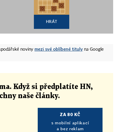
HRÁT
mezi své oblíbené tituly
ospodářské noviny
na Google
ma. Když si předplatíte HN,
echny naše články
.
ZA 80 KČ
s mobilní aplikací
a bez reklam