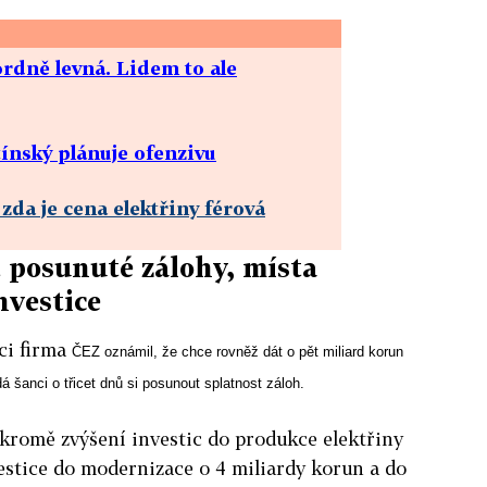
ordně levná. Lidem to ale
ínský plánuje ofenzivu
zda je cena elektřiny férová
 posunuté zálohy, místa
nvestice
ci firma
ČEZ oznámil, že chce rovněž dát o pět miliard korun
 šanci o třicet dnů si posunout splatnost záloh.
 kromě zvýšení investic do produkce elektřiny
vestice do modernizace o 4 miliardy korun a do