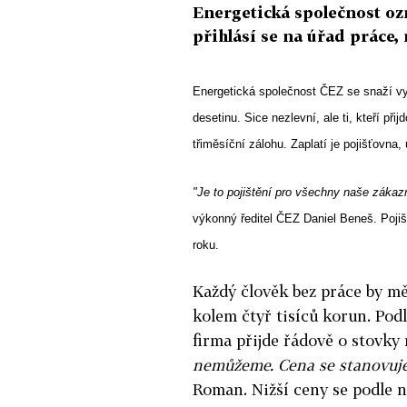
Energetická společnost ozná
přihlásí se na úřad práce,
Energetická společnost ČEZ se snaží vyl
desetinu. Sice nezlevní, ale ti, kteří při
třiměsíční zálohu. Zaplatí je pojišťovna, 
"Je to pojištění pro všechny naše zákazn
výkonný ředitel ČEZ Daniel Beneš. Pojišt
roku.
Každý člověk bez práce by m
kolem čtyř tisíců korun. Pod
firma přijde řádově o stovky
nemůžeme. Cena se stanovuje j
Roman. Nižší ceny se podle ně