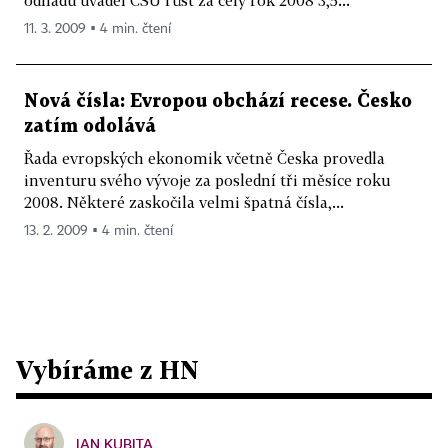
odhadu uváděl ČSÚ růst za celý rok 2008 3,5...
11. 3. 2009 ▪ 4 min. čtení
Nová čísla: Evropou obchází recese. Česko
zatím odolává
Řada evropských ekonomik včetně Česka provedla
inventuru svého vývoje za poslední tři měsíce roku
2008. Některé zaskočila velmi špatná čísla,...
13. 2. 2009 ▪ 4 min. čtení
Vybíráme z HN
JAN KUBITA