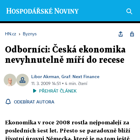
HN.cz
›
Byznys
Odborníci: Česká ekonomika
nevyhnutelně míří do recese
Libor Akrman
Graf: Next Finance
,
11. 3. 2009 14:51 ▪ 4 min. čtení
PŘEHRÁT ČLÁNEK
ODEBÍRAT AUTORA
Ekonomika v roce 2008 rostla nejpomalejí za
posledních šest let. Přesto se paradoxně blíží
životní úrovni Německa, které je na tom ještě