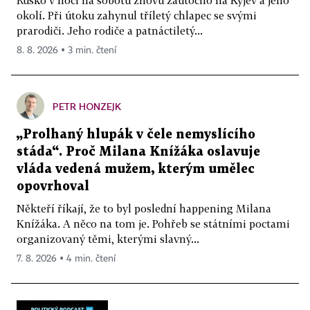
okolí. Při útoku zahynul tříletý chlapec se svými
prarodiči. Jeho rodiče a patnáctiletý...
8. 8. 2026 ▪ 3 min. čtení
PETR HONZEJK
„Prolhaný hlupák v čele nemyslícího
stáda“. Proč Milana Knížáka oslavuje
vláda vedená mužem, kterým umělec
opovrhoval
Někteří říkají, že to byl poslední happening Milana
Knížáka. A něco na tom je. Pohřeb se státními poctami
organizovaný těmi, kterými slavný...
7. 8. 2026 ▪ 4 min. čtení