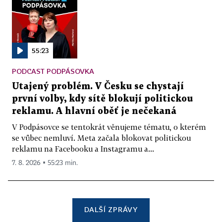
55:23
PODCAST PODPÁSOVKA
Utajený problém. V Česku se chystají
první volby, kdy sítě blokují politickou
reklamu. A hlavní oběť je nečekaná
V Podpásovce se tentokrát věnujeme tématu, o kterém
se vůbec nemluví. Meta začala blokovat politickou
reklamu na Facebooku a Instagramu a...
7. 8. 2026 ▪ 55:23 min.
DALŠÍ ZPRÁVY