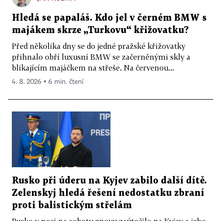
Hledá se papaláš. Kdo jel v černém BMW s
majákem skrze „Turkovu“ křižovatku?
Před několika dny se do jedné pražské křižovatky
přihnalo obří luxusní BMW se začerněnými skly a
blikajícím majáčkem na střeše. Na červenou...
4. 8. 2026 ▪ 6 min. čtení
Rusko při úderu na Kyjev zabilo další dítě.
Zelenskyj hledá řešení nedostatku zbraní
proti balistickým střelám
Rusko v noci na sobotu znovu zaútočilo na Kyjev a jeho