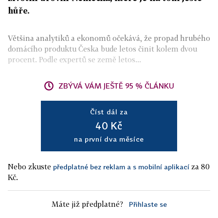
hůře.
Většina analytiků a ekonomů očekává, že propad hrubého
domácího produktu Česka bude letos činit kolem dvou
procent. Podle expertů se země letos...
ZBÝVÁ VÁM JEŠTĚ 95 % ČLÁNKU
Číst dál za
40 Kč
na první dva měsíce
Nebo zkuste
za 80
předplatné bez reklam a s mobilní aplikací
Kč.
Máte již předplatné?
Přihlaste se