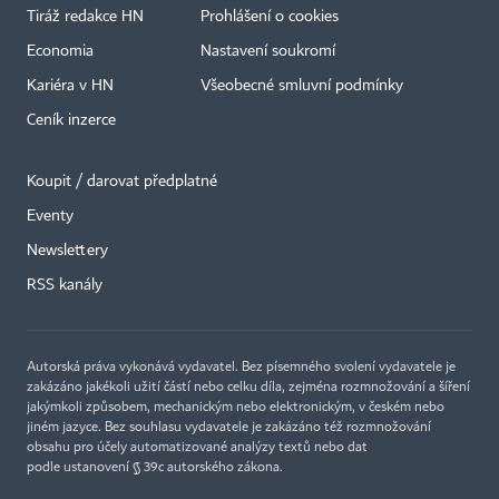
Tiráž redakce HN
Prohlášení o cookies
Economia
Nastavení soukromí
Kariéra v HN
Všeobecné smluvní podmínky
Ceník inzerce
Koupit / darovat předplatné
Eventy
Newslettery
RSS kanály
Autorská práva vykonává vydavatel. Bez písemného svolení vydavatele je
zakázáno jakékoli užití částí nebo celku díla, zejména rozmnožování a šíření
jakýmkoli způsobem, mechanickým nebo elektronickým, v českém nebo
jiném jazyce. Bez souhlasu vydavatele je zakázáno též rozmnožování
obsahu pro účely automatizované analýzy textů nebo dat
podle ustanovení § 39c autorského zákona.