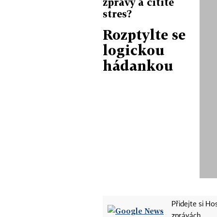
zprávy a cítíte
stres?
Rozptylte se
logickou
hádankou
Přidejte si H
zprávách.