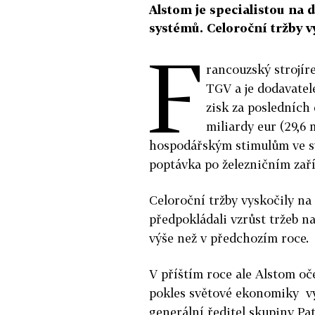
Alstom je specialistou na
systémů. Celoroční tržby vy
F
rancouzský strojír
TGV a je dodavatel
zisk za posledních
miliardy eur (29,6 
hospodářským stimulům ve svě
poptávka po železničním zaří
Celoroční tržby vyskočily na 
předpokládali vzrůst tržeb na
výše než v předchozím roce.
V příštím roce ale Alstom oče
pokles světové ekonomiky vyt
generální ředitel skupiny Pa