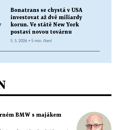
Bonatrans se chystá v USA
investovat až dvě miliardy
y
korun. Ve státě New York
postaví novou továrnu
5. 5. 2026 ▪ 5 min. čtení
N
 černém BMW s majákem