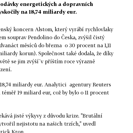
 dodávky energetických a dopravních
skočily na 18,74 miliardy eur.
enský koncern Alstom, který vyrábí rychlovlaky
em souprav Pendolino do Česka, zvýšil čistý
 dvanáct měsíců do března o 30 procent na 1,11
miliardy korun). Společnost také dodala, že díky
tě se jim zvýší¨v příštím roce výrazně
zení.
18,74 miliardy eur. Analytici agentury Reuters
 téměř 19 miliard eur, což by bylo o 11 procent
kává jisté výkyvy z důvodu krize. "Brutální
vořil nejistotu na našich trzích," uvedl
trick Kron.