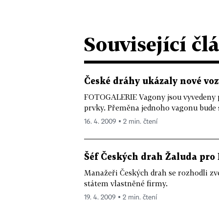
Související čl
České dráhy ukázaly nové vozy
FOTOGALERIE Vagony jsou vyvedeny p
prvky. Přeměna jednoho vagonu bude s
16. 4. 2009 ▪ 2 min. čtení
Šéf Českých drah Žaluda pro
Manažeři Českých drah se rozhodli zveř
státem vlastněné firmy.
19. 4. 2009 ▪ 2 min. čtení