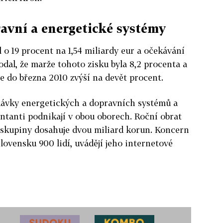
ravní a energetické systémy
 o 19 procent na 1,54 miliardy eur a očekávání
al, že marže tohoto zisku byla 8,2 procenta a
ce do března 2010 zvýší na devět procent.
odávky energetických a dopravních systémů a
entanti podnikají v obou oborech. Roční obrat
 skupiny dosahuje dvou miliard korun. Koncern
ovensku 900 lidí, uvádějí jeho internetové