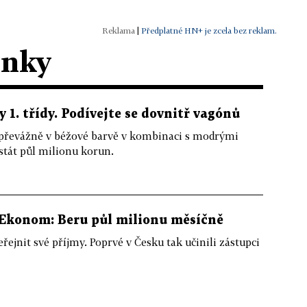
|
Předplatné HN+ je zcela bez reklam.
ánky
 1. třídy. Podívejte se dovnitř vagónů
řevážně v béžové barvě v kombinaci s modrými
tát půl milionu korun.
 Ekonom: Beru půl milionu měsíčně
ejnit své příjmy. Poprvé v Česku tak učinili zástupci