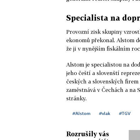
Specialista na dop
Provozní zisk skupiny vzrostl
ekonomů překonal. Alstom dod
že ji v nynějším fiskálním ro
Alstom je specialistou na d
jeho čeští a slovenští reprez
českých a slovenských firem
zaměstnává v Čechách a na Sl
stránky.
#Alstom
#vlak
#TGV
Rozrušily vás