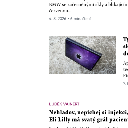
BMW se začerněnými skly a blikající
červenou...
4. 8. 2026 ▪ 6 min. čtení
T
s
d
Ap
te
Fi
7.
LUDĚK VAINERT
Nehladov, nepíchej si injekci,
Eli Lilly má svatý grál pacien