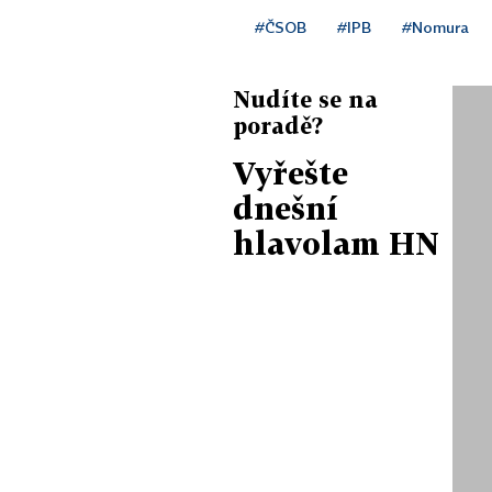
#ČSOB
#IPB
#Nomura
Nudíte se na
poradě?
Vyřešte
dnešní
hlavolam HN