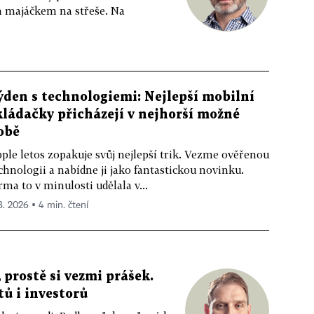
m majáčkem na střeše. Na
ýden s technologiemi: Nejlepší mobilní
kládačky přicházejí v nejhorší možné
obě
ple letos zopakuje svůj nejlepší trik. Vezme ověřenou
chnologii a nabídne ji jako fantastickou novinku.
rma to v minulosti udělala v...
 8. 2026 ▪ 4 min. čtení
 prostě si vezmi prášek.
tů i investorů