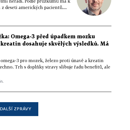
 velmi neradi. Podle průzkumů má k
z deseti amerických pacientů....
žka: Omega-3 před úpadkem mozku
kreatin dosahuje skvělých výsledků. Má
 omega-3 pro mozek, železo proti únavě a kreatin
echno. Trh s doplňky stravy slibuje řadu benefitů, ale
in.
DALŠÍ ZPRÁVY