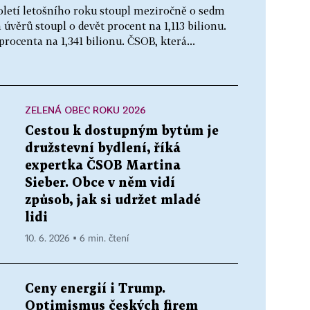
oletí letošního roku stoupl meziročně o sedm
úvěrů stoupl o devět procent na 1,113 bilionu.
procenta na 1,341 bilionu. ČSOB, která...
ZELENÁ OBEC ROKU 2026
Cestou k dostupným bytům je
družstevní bydlení, říká
expertka ČSOB Martina
Sieber. Obce v něm vidí
způsob, jak si udržet mladé
lidi
10. 6. 2026 ▪ 6 min. čtení
Ceny energií i Trump.
Optimismus českých firem