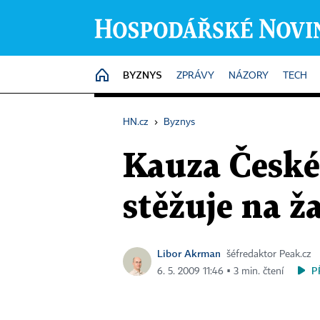
BYZNYS
HOME
ZPRÁVY
NÁZORY
TECH
HN.cz
›
Byznys
Kauza České
stěžuje na ž
Libor Akrman
šéfredaktor Peak.cz
P
6. 5. 2009 11:46 ▪ 3 min. čtení