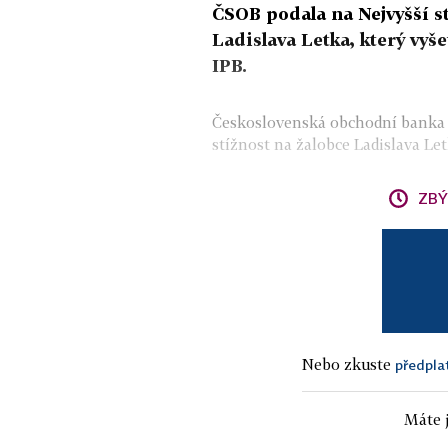
ČSOB podala na Nejvyšší st
Ladislava Letka, který vyše
IPB.
Československá obchodní banka (
stížnost na žalobce Ladislava Letk
ZBÝ
Nebo zkuste
předpla
Máte j