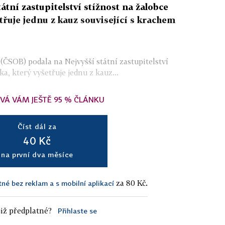
átní zastupitelství stížnost na žalobce
třuje jednu z kauz související s krachem
ČSOB) podala na Nejvyšší státní zastupitelství
a, který vyšetřuje jednu z kauz...
VÁ VÁM JEŠTĚ 95 % ČLÁNKU
Číst dál za
40 Kč
na první dva měsíce
za 80 Kč.
tné bez reklam a s mobilní aplikací
iž předplatné?
Přihlaste se