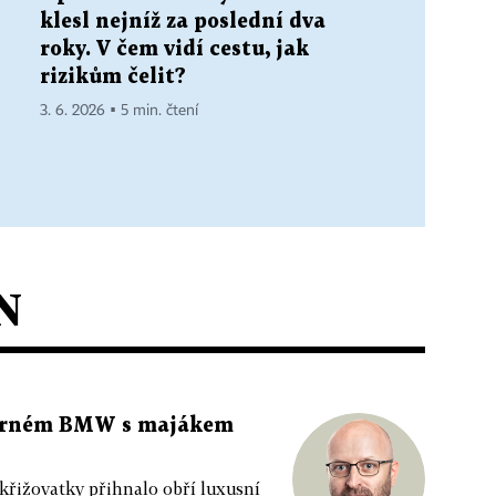
klesl nejníž za poslední dva
roky. V čem vidí cestu, jak
rizikům čelit?
3. 6. 2026 ▪ 5 min. čtení
N
 černém BMW s majákem
 křižovatky přihnalo obří luxusní