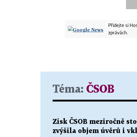
Přidejte si H
zprávách.
Téma:
ČSOB
Zisk ČSOB meziročně sto
zvýšila objem úvěrů i vk