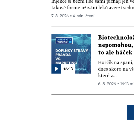
Injekce si běžní lidé sami píchají jen
takové formě užívání léků averzi sedm 
7. 8. 2026 ▪ 4 min. čtení
Biotechnolo
nepomohou, 
to ale háček
Hořčík na spaní,
16:13
dnes skoro na vš
které z...
6. 8. 2026 ▪ 16:13 m