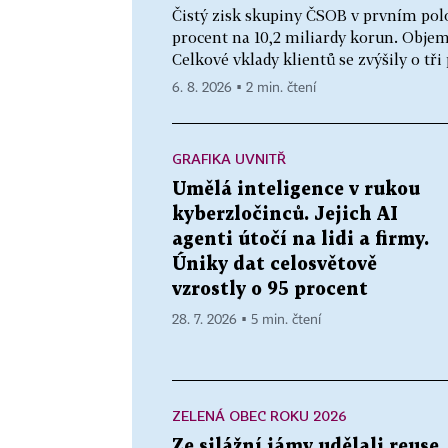
Čistý zisk skupiny ČSOB v prvním pol
procent na 10,2 miliardy korun. Objem 
Celkové vklady klientů se zvýšily o tři 
6. 8. 2026 ▪ 2 min. čtení
GRAFIKA UVNITŘ
Umělá inteligence v rukou
kyberzločinců. Jejich AI
agenti útočí na lidi a firmy.
Úniky dat celosvětově
vzrostly o 95 procent
28. 7. 2026 ▪ 5 min. čtení
ZELENÁ OBEC ROKU 2026
Ze silážní jámy udělali reuse