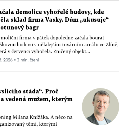
ačala demolice vyhořelé budovy, kde
ěla sklad firma Vasky. Dům „ukusuje“
totunový bagr
moliční firma v pátek dopoledne začala bourat
škovou budovu v někdejším továrním areálu ve Zlíně,
erá v červenci vyhořela. Zničený objekt...
 8. 2026 ▪ 3 min. čtení
slícího stáda“. Proč
da vedená mužem, kterým
ppening Milana Knížáka. A něco na
rganizovaný těmi, kterými