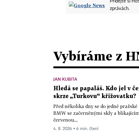
Přidejte si H
zprávách.
Vybíráme z H
JAN KUBITA
Hledá se papaláš. Kdo jel v
skrze „Turkovu“ křižovatku?
Před několika dny se do jedné pražské
BMW se začerněnými skly a blikající
červenou...
4. 8. 2026 ▪ 6 min. čtení