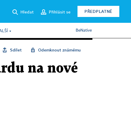
PŘEDPLATNÉ
Hledat
Přihlásit se
BeNative
ALŠÍ
Sdílet
Odemknout známému
ardu na nové