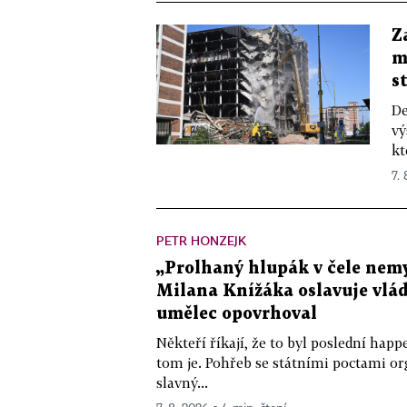
Z
m
s
De
vý
kt
7.
PETR HONZEJK
„Prolhaný hlupák v čele nemy
Milana Knížáka oslavuje vlá
umělec opovrhoval
Někteří říkají, že to byl poslední ha
tom je. Pohřeb se státními poctami o
slavný...