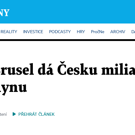
REALITY
INVESTICE
PODCASTY
HRY
PročNe
ARCHIV
D
Brusel dá Česku mili
lynu
PŘEHRÁT ČLÁNEK
tení