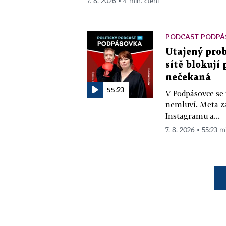
7. 8. 2026 ▪ 4 min. čtení
PODCAST PODPÁ
Utajený prob
sítě blokují
nečekaná
55:23
V Podpásovce se
nemluví. Meta z
Instagramu a...
7. 8. 2026 ▪ 55:23 m