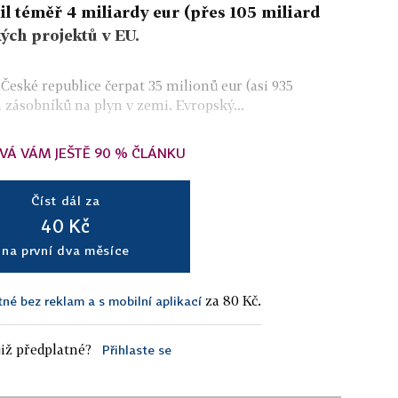
l téměř 4 miliardy eur (přes 105 miliard
ých projektů v EU.
České republice čerpat 35 milionů eur (asi 935
 zásobníků na plyn v zemi. Evropský...
VÁ VÁM JEŠTĚ 90 % ČLÁNKU
Číst dál za
40 Kč
na první dva měsíce
za 80 Kč.
tné bez reklam a s mobilní aplikací
iž předplatné?
Přihlaste se