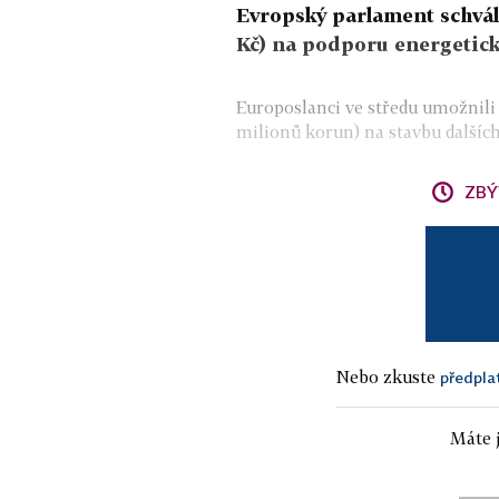
Evropský parlament schváli
Kč) na podporu energetick
Europoslanci ve středu umožnili 
milionů korun) na stavbu dalších
ZBÝ
Nebo zkuste
předpla
Máte j