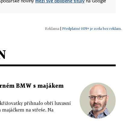
mezi své oblíbené tituly
ospodářské noviny
na Google
|
Předplatné HN+ je zcela bez reklam.
N
 černém BMW s majákem
 křižovatky přihnalo obří luxusní
m majáčkem na střeše. Na