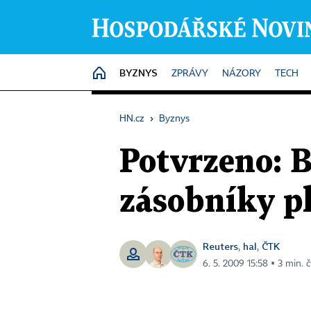
BYZNYS
HOME
ZPRÁVY
NÁZORY
TECH
HN.cz
›
Byznys
Potvrzeno: 
zásobníky p
Reuters
hal
ČTK
,
,
6. 5. 2009 15:58 ▪ 3 min. č