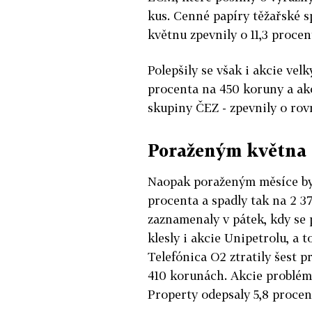
kus. Cenné papíry těžařské 
květnu zpevnily o 11,3 procen
Polepšily se však i akcie vel
procenta na 450 koruny a akc
skupiny ČEZ - zpevnily o rov
Poraženým května 
Naopak poraženým měsíce byly
procenta a spadly tak na 2 37
zaznamenaly v pátek, kdy se 
klesly i akcie Unipetrolu, a 
Telefónica O2 ztratily šest 
410 korunách. Akcie problém
Property odepsaly 5,8 procen