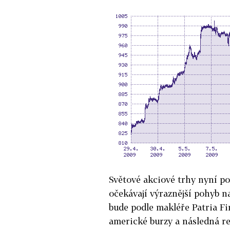
Světové akciové trhy nyní po
očekávají výraznější pohyb n
bude podle makléře Patria F
americké burzy a následná r