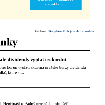
a s reklamou
|
Předplatné HN+ je zcela bez reklam.
ánky
 ale dividendy vyplatí rekordní
lionu korun vyplatí skupina pražské burzy dividendu
dků, které se...
. Nepřináší to žádný prospěch, míní šéf