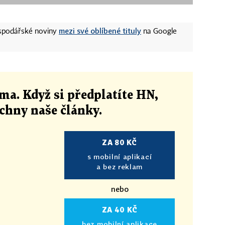
mezi své oblíbené tituly
ospodářské noviny
na Google
ma. Když si předplatíte HN,
echny naše články
.
ZA 80 KČ
s mobilní aplikací
a bez reklam
nebo
ZA 40 KČ
bez mobilní aplikace