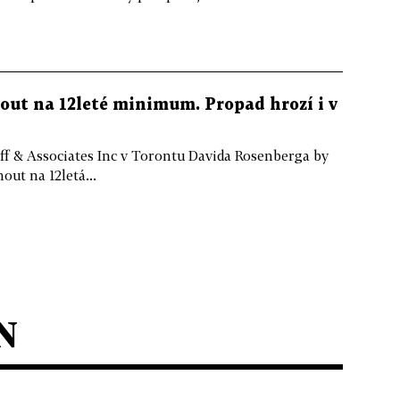
ut na 12leté minimum. Propad hrozí i v
ff & Associates Inc v Torontu Davida Rosenberga by
out na 12letá...
N