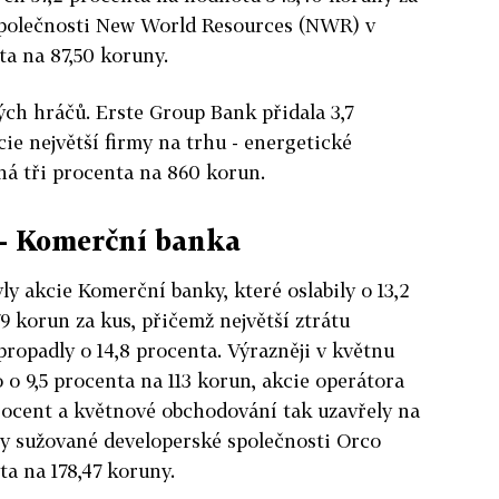
společnosti New World Resources (NWR) v
ta na 87,50 koruny.
kých hráčů. Erste Group Bank přidala 3,7
ie největší firmy na trhu - energetické
ná tři procenta na 860 korun.
- Komerční banka
 akcie Komerční banky, které oslabily o 13,2
9 korun za kus, přičemž největší ztrátu
propadly o 14,8 procenta. Výrazněji v květnu
to o 9,5 procenta na 113 korun, akcie operátora
procent a květnové obchodování tak uzavřely na
y sužované developerské společnosti Orco
ta na 178,47 koruny.