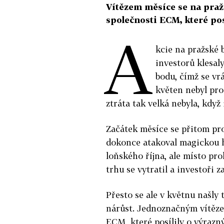
Vítězem měsíce se na praž
společnosti ECM, které pos
A
kcie na pražské 
investorů klesaly
bodu, čímž se vr
květen nebyl pro 
ztráta tak velká nebyla, když
Začátek měsíce se přitom pro 
dokonce atakoval magickou hr
loňského října, ale místo pr
trhu se vytratil a investoři z
Přesto se ale v květnu našly
nárůst. Jednoznačným vítěze
ECM, které posílily o výrazn