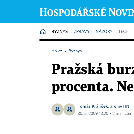
BYZNYS
HOME
ZPRÁVY
NÁZORY
TECH
HN.cz
›
Byznys
Pražská burz
procenta. Ne
Tomáš Králíček
archiv HN
,
30. 5. 2009 18:20 ▪ 2 min. čtení