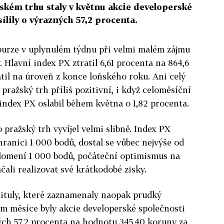
ském trhu staly v květnu akcie developerské
ílily o výrazných 57,2 procenta.
burze v uplynulém týdnu při velmi malém zájmu
. Hlavní index PX ztratil 6,61 procenta na 864,6
átil na úroveň z konce loňského roku. Ani celý
pražský trh příliš pozitivní, i když celoměsíční
 index PX oslabil během května o 1,82 procenta.
pražský trh vyvíjel velmi slibně. Index PX
anici 1 000 bodů, dostal se vůbec nejvýše od
olomení 1 000 bodů, počáteční optimismus na
ačali realizovat své krátkodobé zisky.
 tituly, které zaznamenaly naopak prudký
m měsíce byly akcie developerské společnosti
ých 57,2 procenta na hodnotu 345,40 koruny za