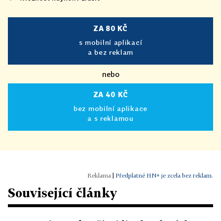
ZA 80 KČ
s mobilní aplikací
a bez reklam
nebo
ZA 40 KČ
bez mobilní aplikace
a s reklamou
|
Předplatné HN+ je zcela bez reklam.
Související články