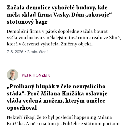
Začala demolice vyhořelé budovy, kde
měla sklad firma Vasky. Dům „ukusuje“
stotunový bagr
Demoliční firma v pátek dopoledne začala bourat
výškovou budovu v někdejším továrním areálu ve Zlíně,
která v červenci vyhořela. Zničený objekt...
7. 8. 2026 ▪ 3 min. čtení
PETR HONZEJK
„Prolhaný hlupák v čele nemyslícího
stáda“. Proč Milana Knížáka oslavuje
vláda vedená mužem, kterým umělec
opovrhoval
Někteří říkají, že to byl poslední happening Milana
Knížáka. A něco na tom je. Pohřeb se státními poctami