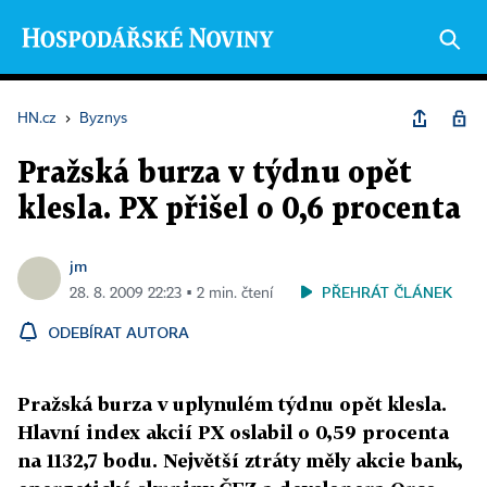
HN.cz
›
Byznys
Pražská burza v týdnu opět
klesla. PX přišel o 0,6 procenta
jm
PŘEHRÁT ČLÁNEK
28. 8. 2009 22:23 ▪ 2 min. čtení
ODEBÍRAT AUTORA
Pražská burza v uplynulém týdnu opět klesla.
Hlavní index akcií PX oslabil o 0,59 procenta
na 1132,7 bodu. Největší ztráty měly akcie bank,