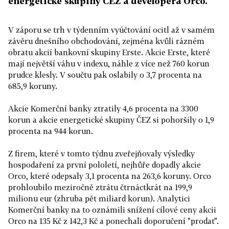
energetické skupiny ČEZ a developera Orco.
V záporu se trh v týdenním vyúčtování ocitl až v samém
závěru dnešního obchodování, zejména kvůli rázném
obratu akcií bankovní skupiny Erste. Akcie Erste, které
mají největší váhu v indexu, náhle z více než 760 korun
prudce klesly. V součtu pak oslabily o 3,7 procenta na
685,9 koruny.
Akcie Komerční banky ztratily 4,6 procenta na 3300
korun a akcie energetické skupiny ČEZ si pohoršily o 1,9
procenta na 944 korun.
Z firem, které v tomto týdnu zveřejňovaly výsledky
hospodaření za první pololetí, nejhůře dopadly akcie
Orco, které odepsaly 3,1 procenta na 263,6 koruny. Orco
prohloubilo meziročně ztrátu čtrnáctkrát na 199,9
milionu eur (zhruba pět miliard korun). Analytici
Komerční banky na to oznámili snížení cílové ceny akcii
Orco na 135 Kč z 142,3 Kč a ponechali doporučení "prodat".