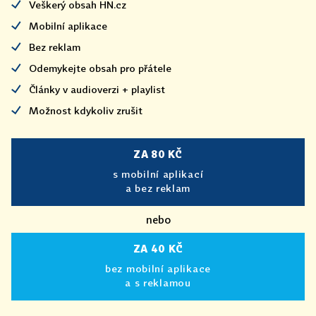
Veškerý obsah HN.cz
Mobilní aplikace
Bez reklam
Odemykejte obsah pro přátele
Články v audioverzi + playlist
Možnost kdykoliv zrušit
ZA 80 KČ
s mobilní aplikací
a bez reklam
nebo
ZA 40 KČ
bez mobilní aplikace
a s reklamou