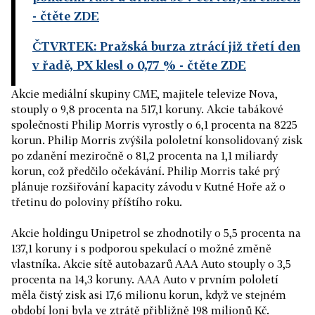
- čtěte ZDE
ČTVRTEK: Pražská burza ztrácí již třetí den
v řadě, PX klesl o 0,77 %
- čtěte ZDE
Akcie mediální skupiny CME, majitele televize Nova,
stouply o 9,8 procenta na 517,1 koruny. Akcie tabákové
společnosti Philip Morris vyrostly o 6,1 procenta na 8225
korun. Philip Morris zvýšila pololetní konsolidovaný zisk
po zdanění meziročně o 81,2 procenta na 1,1 miliardy
korun, což předčilo očekávání. Philip Morris také prý
plánuje rozšiřování kapacity závodu v Kutné Hoře až o
třetinu do poloviny příštího roku.
Akcie holdingu Unipetrol se zhodnotily o 5,5 procenta na
137,1 koruny i s podporou spekulací o možné změně
vlastníka. Akcie sítě autobazarů AAA Auto stouply o 3,5
procenta na 14,3 koruny. AAA Auto v prvním pololetí
měla čistý zisk asi 17,6 milionu korun, když ve stejném
období loni byla ve ztrátě přibližně 198 milionů Kč.