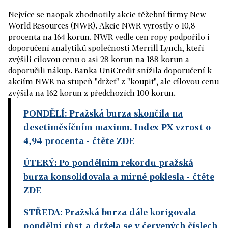
Nejvíce se naopak zhodnotily akcie těžební firmy New
World Resources (NWR). Akcie NWR vyrostly o 10,8
procenta na 164 korun. NWR vedle cen ropy podpořilo i
doporučení analytiků společnosti Merrill Lynch, kteří
zvýšili cílovou cenu o asi 28 korun na 188 korun a
doporučili nákup. Banka UniCredit snížila doporučení k
akciím NWR na stupeň "držet" z "koupit", ale cílovou cenu
zvýšila na 162 korun z předchozích 100 korun.
PONDĚLÍ: Pražská burza skončila na
desetiměsíčním maximu. Index PX vzrost o
4,94 procenta
- čtěte ZDE
ÚTERÝ: Po pondělním rekordu pražská
burza konsolidovala a mírně poklesla
- čtěte
ZDE
STŘEDA: Pražská burza dále korigovala
pondělní růst a držela se v červených číslech