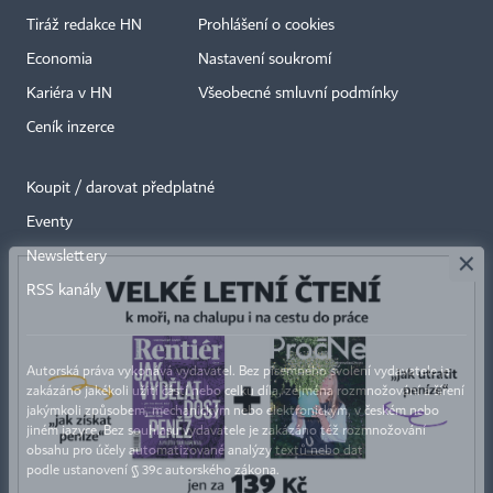
Tiráž redakce HN
Prohlášení o cookies
Economia
Nastavení soukromí
Kariéra v HN
Všeobecné smluvní podmínky
Ceník inzerce
Koupit / darovat předplatné
Eventy
×
Newslettery
RSS kanály
Autorská práva vykonává vydavatel. Bez písemného svolení vydavatele je
zakázáno jakékoli užití částí nebo celku díla, zejména rozmnožování a šíření
jakýmkoli způsobem, mechanickým nebo elektronickým, v českém nebo
jiném jazyce. Bez souhlasu vydavatele je zakázáno též rozmnožování
obsahu pro účely automatizované analýzy textů nebo dat
podle ustanovení § 39c autorského zákona.