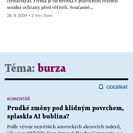
čtrnáctkrát. Firma je od března v půlročním režimu
soudní ochrany před věřiteli. Současně...
28. 8. 2009 ▪ 2 min. čtení
Téma:
burza
ODEBÍRAT
KOMENTÁŘ
Prudké změny pod klidným povrchem,
splaskla AI bublina?
Podle vývoje největších amerických akciových indexů,