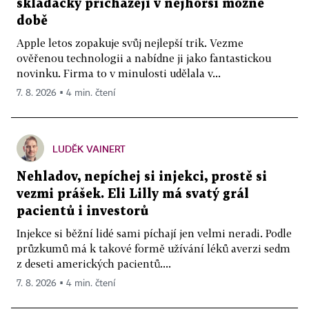
skládačky přicházejí v nejhorší možné
době
Apple letos zopakuje svůj nejlepší trik. Vezme
ověřenou technologii a nabídne ji jako fantastickou
novinku. Firma to v minulosti udělala v...
7. 8. 2026 ▪ 4 min. čtení
LUDĚK VAINERT
Nehladov, nepíchej si injekci, prostě si
vezmi prášek. Eli Lilly má svatý grál
pacientů i investorů
Injekce si běžní lidé sami píchají jen velmi neradi. Podle
průzkumů má k takové formě užívání léků averzi sedm
z deseti amerických pacientů....
7. 8. 2026 ▪ 4 min. čtení