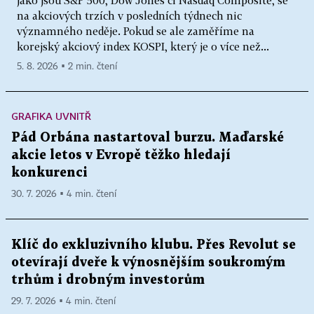
jako jsou S&P 500, Dow Jones či Nasdaq Composite, se
na akciových trzích v posledních týdnech nic
významného neděje. Pokud se ale zaměříme na
korejský akciový index KOSPI, který je o více než...
5. 8. 2026 ▪ 2 min. čtení
GRAFIKA UVNITŘ
Pád Orbána nastartoval burzu. Maďarské
akcie letos v Evropě těžko hledají
konkurenci
30. 7. 2026 ▪ 4 min. čtení
Klíč do exkluzivního klubu. Přes Revolut se
otevírají dveře k výnosnějším soukromým
trhům i drobným investorům
29. 7. 2026 ▪ 4 min. čtení