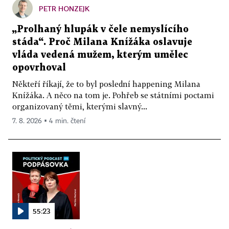
PETR HONZEJK
„Prolhaný hlupák v čele nemyslícího
stáda“. Proč Milana Knížáka oslavuje
vláda vedená mužem, kterým umělec
opovrhoval
Někteří říkají, že to byl poslední happening Milana
Knížáka. A něco na tom je. Pohřeb se státními poctami
organizovaný těmi, kterými slavný...
7. 8. 2026 ▪ 4 min. čtení
55:23