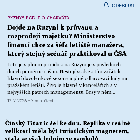
ODEBÍRAT
BYZNYS PODLE O. CHARVÁTA
Dojde na Ruzyni k průvanu a
rozprodeji majetku? Ministerstvo
financí chce za šéfa letiště manažera,
který stejný scénář praktikoval u ČSA
Léto je v plném proudu a na Ruzyni je v posledních
dnech poměrně rušno. Nestojí však za tím začátek
hlavní dovolenkové sezony a plné odbavovací haly na
pražském letišti. Živo je hlavně v kancelářích a v
nejvyšších patrech managementu. Brzy v něm...
13. 7. 2026 ▪ 7 min. čtení
Čínský Titanic šel ke dnu. Replika v reálné
velikosti měla být turistickým magnetem,
stala se však jedním ze symbolů