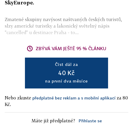
SkyEurope.
Zmatené skupiny navýsost naštvaných českých turistů,
slzy americké turistky a lakonický světelný nápis
"cancelled" u destinace Praha - to...
ZBÝVÁ VÁM JEŠTĚ 95 % ČLÁNKU
Číst dál za
40 Kč
na první dva měsíce
Nebo zkuste
za 80
předplatné bez reklam a s mobilní aplikací
Kč.
Máte již předplatné?
Přihlaste se