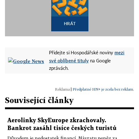
HRÁT
mezi
Přidejte si Hospodářské noviny
své oblíbené tituly
na Google
zprávách.
|
Předplatné HN+ je zcela bez reklam.
Související články
Aerolinky SkyEurope zkrachovaly.
Bankrot zasáhl tisíce českých turistů
Důvodem je nedostatek financí. Návratu peněz za