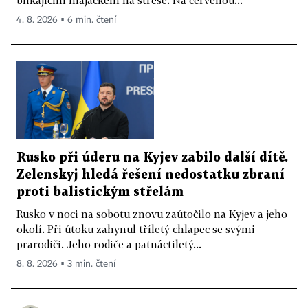
blikajícím majáčkem na střeše. Na červenou...
4. 8. 2026 ▪ 6 min. čtení
Rusko při úderu na Kyjev zabilo další dítě.
Zelenskyj hledá řešení nedostatku zbraní
proti balistickým střelám
Rusko v noci na sobotu znovu zaútočilo na Kyjev a jeho
okolí. Při útoku zahynul tříletý chlapec se svými
prarodiči. Jeho rodiče a patnáctiletý...
8. 8. 2026 ▪ 3 min. čtení