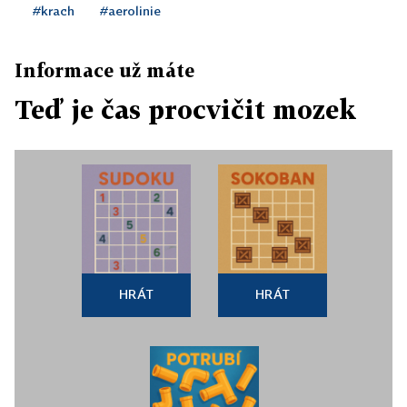
#krach
#aerolinie
Informace už máte
Teď je čas procvičit mozek
HRÁT
HRÁT