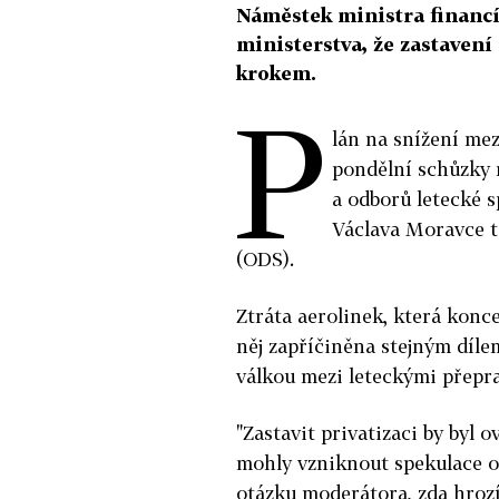
Náměstek ministra financí
ministerstva, že zastavení
krokem.
P
lán na snížení me
pondělní schůzky 
a odborů letecké 
Václava Moravce t
(ODS).
Ztráta aerolinek, která konc
něj zapříčiněna stejným díl
válkou mezi leteckými přepra
"Zastavit privatizaci by byl 
mohly vzniknout spekulace o 
otázku moderátora, zda hrozí