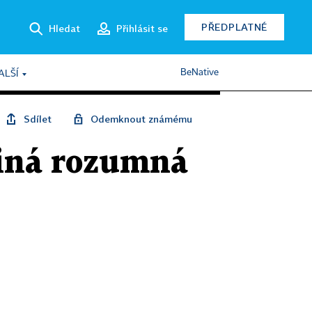
PŘEDPLATNÉ
Hledat
Přihlásit se
BeNative
ALŠÍ
Sdílet
Odemknout známému
diná rozumná