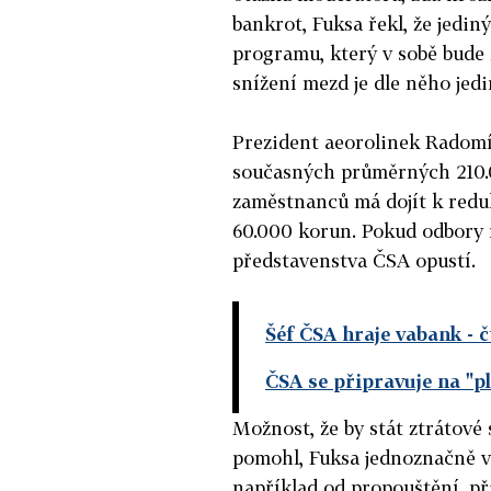
bankrot, Fuksa řekl, že jedin
programu, který v sobě bude 
snížení mezd je dle něho je
Prezident aeorolinek Radomír
současných průměrných 210.
zaměstnanců má dojít k redu
60.000 korun. Pokud odbory n
představenstva ČSA opustí.
Šéf ČSA hraje vabank
- 
ČSA se připravuje na "p
Možnost, že by stát ztrátové
pomohl, Fuksa jednoznačně vy
například od propouštění, př