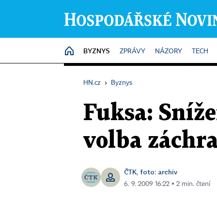
BYZNYS
HOME
ZPRÁVY
NÁZORY
TECH
HN.cz
›
Byznys
Fuksa: Sníž
volba záchr
ČTK
foto: archiv
,
6. 9. 2009 16:22 ▪ 2 min. čtení