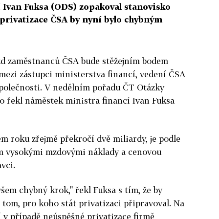
 Ivan Fuksa (ODS) zopakoval stanovisko
 privatizace ČSA by nyní bylo chybným
zd zaměstnanců ČSA bude stěžejním bodem
mezi zástupci ministerstva financí, vedení ČSA
společnosti. V nedělním pořadu ČT Otázky
o řekl náměstek ministra financí Ivan Fuksa
em roku zřejmě překročí dvě miliardy, je podle
em vysokými mzdovými náklady a cenovou
vci.
ovšem chybný krok," řekl Fuksa s tím, že by
tom, pro koho stát privatizaci připravoval. Na
 v případě neúspěšné privatizace firmě