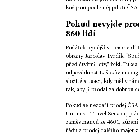
koš jsou podle něj piloti ČSA
Pokud nevyjde prod
860 lidí
Počátek nynější situace vidí 
obrany Jaroslav Tvrdík. "Souč
před čtyřmi lety," řekl. Fuksa
odpovědnost Lašákův manage
složité situaci, kdy měl v rá
tak, aby ji prodal za dobrou c
Pokud se nezdaří prodej ČSA 
Unimex - Travel Service, plá
zaměstnanců ze 4600, zúžení f
řádu a prodej dalšího majetk