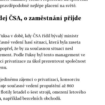
 pravděpodobně nejlépe placení na světě.
ej ČSA, o zaměstnání přijde
Fuksa v době, kdy ČSA řídil bývalý ministr
asné vedení hasí situaci, která byla zaseta
 popřel, že by za současnou situaci nesl
ment. Podle Fuksy byl tento management ve
mci privatizace za úkol prezentovat společnost
enu.
jedinému zájemci o privatizaci, konsorciu
nuje současné vedení propuštění až 860
lotily letadel o šest strojů, omezení letového
u, například bezcelních obchodů.