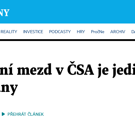
REALITY
INVESTICE
PODCASTY
HRY
PročNe
ARCHIV
D
ení mezd v ČSA je je
any
PŘEHRÁT ČLÁNEK