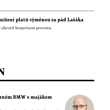
snížení platů výměnou za pád Lašáka
k ohrozil bezpečnost provozu.
N
 černém BMW s majákem