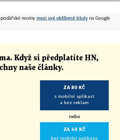
mezi své oblíbené tituly
ospodářské noviny
na Google
ma. Když si předplatíte HN,
echny naše články
.
ZA 80 KČ
s mobilní aplikací
a bez reklam
nebo
ZA 40 KČ
bez mobilní aplikace