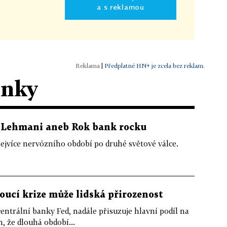
a s reklamou
|
Předplatné HN+ je zcela bez reklam.
ánky
y Lehmani aneb Rok bank rocku
 nejvíce nervózního období po druhé světové válce.
doucí krize může lidská přirozenost
entrální banky Fed, nadále přisuzuje hlavní podíl na
 že dlouhá období...