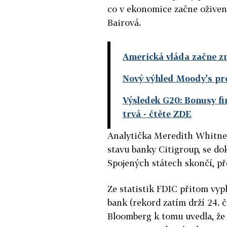
co v ekonomice začne oživen
Bairová.
Americká vláda začne zm
Nový výhled Moody's pr
Výsledek G20: Bonusy f
trvá
- čtěte ZDE
Analytička Meredith Whitne
stavu banky Citigroup, se do
Spojených státech skončí, př
Ze statistik FDIC přitom vypl
bank (rekord zatím drží 24. 
Bloomberg k tomu uvedla, že 