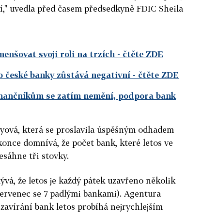
í," uvedla před časem předsedkyně FDIC Sheila
enšovat svoji roli na trzích
- čtěte ZDE
o české banky zůstává negativní
- čtěte ZDE
inančníkům se zatím nemění, podpora bank
yová, která se proslavila úspěšným odhadem
konce domnívá, že počet bank, které letos ve
esáhne tři stovky.
ývá, že letos je každý pátek uzavřeno několik
červenec se 7 padlými bankami). Agentura
zavírání bank letos probíhá nejrychlejším