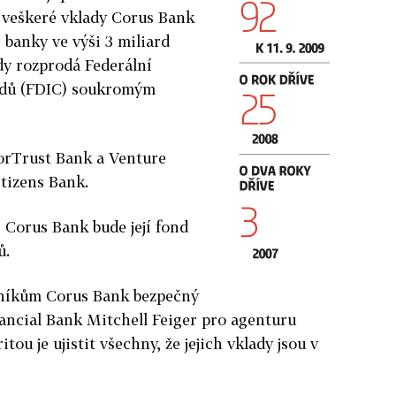
 veškeré vklady Corus Bank
 banky ve výši 3 miliard
rdy rozprodá Federální
ladů (FDIC) soukromým
orTrust Bank a Venture
itizens Bank.
í Corus Bank bude její fond
ů.
zníkům Corus Bank bezpečný
ancial Bank Mitchell Feiger pro agenturu
tou je ujistit všechny, že jejich vklady jsou v