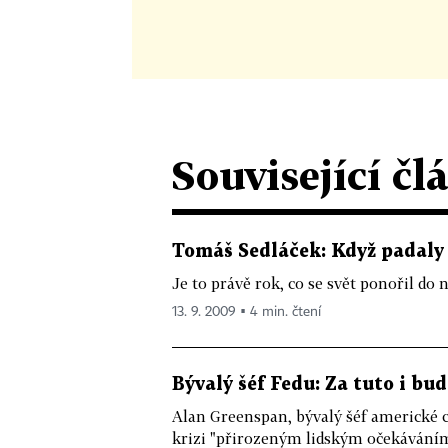
Související čl
Tomáš Sedláček: Když padal
Je to právě rok, co se svět ponořil do
13. 9. 2009 ▪ 4 min. čtení
Bývalý šéf Fedu: Za tuto i bu
Alan Greenspan, bývalý šéf americké c
krizi "přirozeným lidským očekáváním,