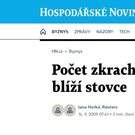
BYZNYS
HOME
ZPRÁVY
NÁZORY
TECH
HN.cz
›
Byznys
Počet zkrac
blíží stovce
Jana Horká
Reuters
,
14. 9. 2009 07:41 ▪ 3 min. čtení