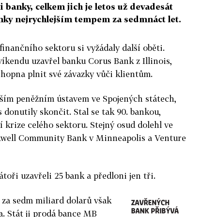
i banky, celkem jich je letos už devadesát
anky nejrychlejším tempem za sedmnáct let.
inančního sektoru si vyžádaly další oběti.
víkendu uzavřel banku Corus Bank z Illinois,
chopna plnit své závazky vůči klientům.
tším peněžním ústavem ve Spojených státech,
 donutily skončit. Stal se tak 90. bankou,
í krize celého sektoru. Stejný osud dolehl ve
kwell Community Bank v Minneapolis a Venture
oři uzavřeli 25 bank a předloni jen tři.
 za sedm miliard dolarů však
a. Stát ji prodá bance MB