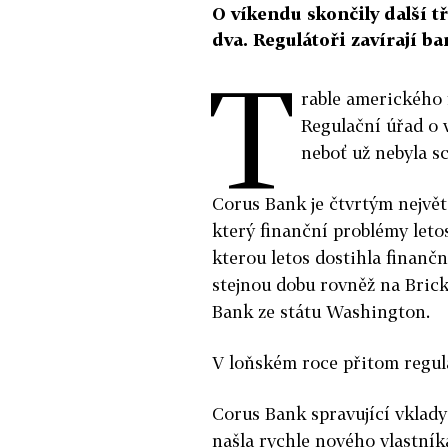
O víkendu skončily další tř
dva. Regulátoři zavírají b
T
rable amerického f
Regulační úřad o 
neboť už nebyla s
Corus Bank je čtvrtým nejvě
který finanční problémy letos
kterou letos dostihla finančn
stejnou dobu rovněž na Bric
Bank ze státu Washington.
V loňském roce přitom regulát
Corus Bank spravující vklady
našla rychle nového vlastník