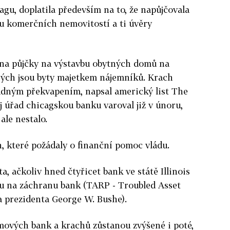
agu, doplatila především na to, že napůjčovala
u komerčních nemovitostí a ti úvěry
a na půjčky na výstavbu obytných domů na
rých jsou byty majetkem nájemníků. Krach
dným překvapením, napsal americký list The
j úřad chicagskou banku varoval již v únoru,
 ale nestalo.
h, které požádaly o finanční pomoc vládu.
ta, ačkoliv hned čtyřicet bank ve státě Illinois
u na záchranu bank (TARP - Troubled Asset
za prezidenta George W. Bushe).
mových bank a krachů zůstanou zvýšené i poté,