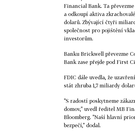
Financial Bank. Ta převezme
a odkoupí aktiva zkrachovalé
dolarů. Zbývající čtyři milia
společnost pro pojištění vk
investorům.
Banku Brickwell převezme C
Bank zase přejde pod First C
FDIC dále uvedla, že uzavřen
stát zhruba 1,7 miliardy dolar
"S radostí poskytneme záka
domov," uvedl ředitel MB Fin
Bloomberg. "Naší hlavní priori
bezpečí," dodal.