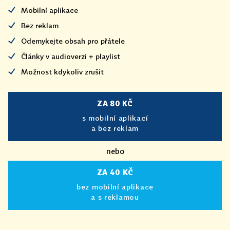
Mobilní aplikace
Bez reklam
Odemykejte obsah pro přátele
Články v audioverzi + playlist
Možnost kdykoliv zrušit
ZA 80 KČ
s mobilní aplikací
a bez reklam
nebo
ZA 40 KČ
bez mobilní aplikace
a s reklamou