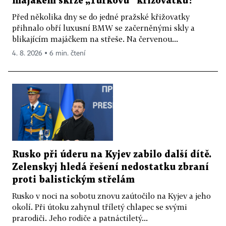
majákem skrze „Turkovu“ křižovatku?
Před několika dny se do jedné pražské křižovatky
přihnalo obří luxusní BMW se začerněnými skly a
blikajícím majáčkem na střeše. Na červenou...
4. 8. 2026 ▪ 6 min. čtení
Rusko při úderu na Kyjev zabilo další dítě.
Zelenskyj hledá řešení nedostatku zbraní
proti balistickým střelám
Rusko v noci na sobotu znovu zaútočilo na Kyjev a jeho
okolí. Při útoku zahynul tříletý chlapec se svými
prarodiči. Jeho rodiče a patnáctiletý...