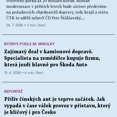
vozového parku až 20 miliard korun. Rozsah
modernizace v příštích letech bude záviset především
na požadavcích objednatelů dopravy, tedy krajů a státu.
ČTK to sdělil mluvčí ČD Petr Šťáhlavský....
26. 7. 2026 ▪ 3 min. čtení
BYZNYS PODLE M. MIKULKY
Zajímavý deal v kamionové dopravě.
Specialista na zemědělce kupuje firmu,
která jezdí hlavně pro Škoda Auto
15. 6. 2026 ▪ 6 min. čtení
REPORTÁŽ
Příliv čínských aut je teprve začátek. Jak
vypadá v čase válek provoz v přístavu, který
je klíčový i pro Česko