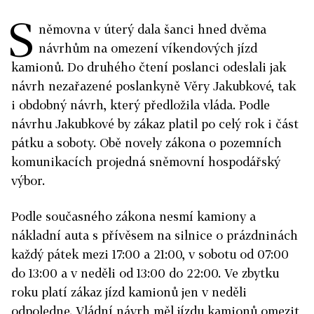
S
němovna v úterý dala šanci hned dvěma
návrhům na omezení víkendových jízd
kamionů. Do druhého čtení poslanci odeslali jak
návrh nezařazené poslankyně Věry Jakubkové, tak
i obdobný návrh, který předložila vláda. Podle
návrhu Jakubkové by zákaz platil po celý rok i část
pátku a soboty. Obě novely zákona o pozemních
komunikacích projedná sněmovní hospodářský
výbor.
Podle současného zákona nesmí kamiony a
nákladní auta s přívěsem na silnice o prázdninách
každý pátek mezi 17:00 a 21:00, v sobotu od 07:00
do 13:00 a v neděli od 13:00 do 22:00. Ve zbytku
roku platí zákaz jízd kamionů jen v neděli
odpoledne. Vládní návrh měl jízdu kamionů omezit