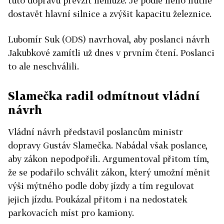
tuto dopravu převzít nemůže. Je podle něho nutné
dostavět hlavní silnice a zvýšit kapacitu železnice.
Lubomír Suk (ODS) navrhoval, aby poslanci návrh
Jakubkové zamítli už dnes v prvním čtení. Poslanci
to ale neschválili.
Slamečka radil odmítnout vládní
návrh
Vládní návrh představil poslancům ministr
dopravy Gustáv Slamečka. Nabádal však poslance,
aby zákon nepodpořili. Argumentoval přitom tím,
že se podařilo schválit zákon, který umožní měnit
výši mýtného podle doby jízdy a tím regulovat
jejich jízdu. Poukázal přitom i na nedostatek
parkovacích míst pro kamiony.