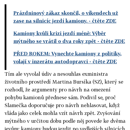
Prázdninový zákaz skončil, o víkendech už
zase na silnicíc jezdí kamiony.
- čtěte ZDE
Kamiony kvůli krizi jezdí méně: Výběr
mýtného se vrátil o dva roky zpět
- čtěte ZDE
PŘED ROKEM: Vynechte kamiony z politiky,
volají v inzerátu autodopravci
- čtěte ZDE
Tím ale vyvolal údiv a nesouhlas exministra
životního prostředí Martina Bursíka (SZ), který se
rozhodl, že argumenty pro návrh na omezení
pohybu kamionů přednese sám. Podivil se, proč
Slamečka doporučuje pro návrh nehlasovat, když
vláda jako celek mohla vzít návrh zpět. Zvyšování
mýtného v určitou dobu podle něj povede ke dvěma
jevům: kamiony budou jezdit po vedlejších silnicích