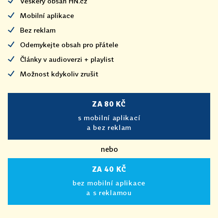
Veškerý obsah HN.cz
Mobilní aplikace
Bez reklam
Odemykejte obsah pro přátele
Články v audioverzi + playlist
Možnost kdykoliv zrušit
ZA 80 KČ
s mobilní aplikací
a bez reklam
nebo
ZA 40 KČ
bez mobilní aplikace
a s reklamou