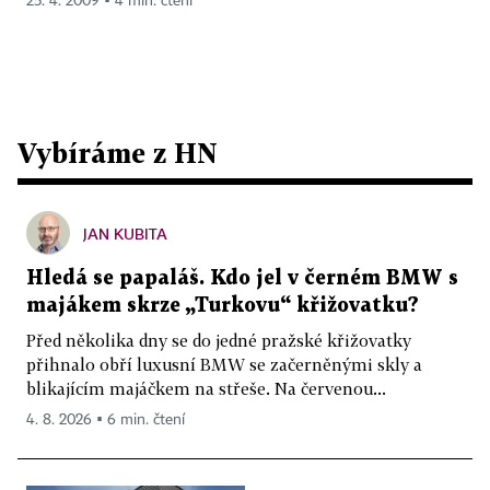
25. 4. 2009 ▪ 4 min. čtení
Vybíráme z HN
JAN KUBITA
Hledá se papaláš. Kdo jel v černém BMW s
majákem skrze „Turkovu“ křižovatku?
Před několika dny se do jedné pražské křižovatky
přihnalo obří luxusní BMW se začerněnými skly a
blikajícím majáčkem na střeše. Na červenou...
4. 8. 2026 ▪ 6 min. čtení