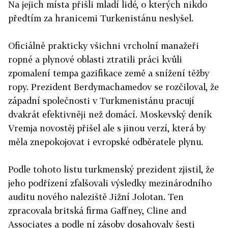
Na jejich místa přišli mladí lidé, o kterých nikdo
předtím za hranicemi Turkenistánu neslyšel.
Oficiálně prakticky všichni vrcholní manažeři
ropné a plynové oblasti ztratili práci kvůli
zpomalení tempa gazifikace země a snížení těžby
ropy. Prezident Berdymachamedov se rozčiloval, že
západní společnosti v Turkmenistánu pracují
dvakrát efektivněji než domácí. Moskevský deník
Vremja novostěj přišel ale s jinou verzí, která by
měla znepokojovat i evropské odběratele plynu.
Podle tohoto listu turkmenský prezident zjistil, že
jeho podřízení zfalšovali výsledky mezinárodního
auditu nového naleziště Jižní Jolotan. Ten
zpracovala britská firma Gaffney, Cline and
Associates a podle ní zásoby dosahovaly šesti