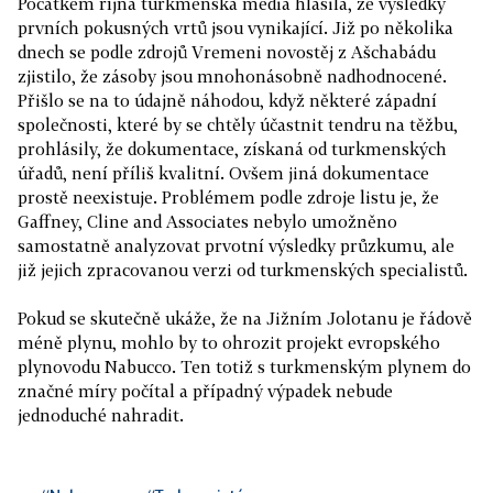
Počátkem října turkménská média hlásila, že výsledky
prvních pokusných vrtů jsou vynikající. Již po několika
dnech se podle zdrojů Vremeni novostěj z Ašchabádu
zjistilo, že zásoby jsou mnohonásobně nadhodnocené.
Přišlo se na to údajně náhodou, když některé západní
společnosti, které by se chtěly účastnit tendru na těžbu,
prohlásily, že dokumentace, získaná od turkmenských
úřadů, není příliš kvalitní. Ovšem jiná dokumentace
prostě neexistuje. Problémem podle zdroje listu je, že
Gaffney, Cline and Associates nebylo umožněno
samostatně analyzovat prvotní výsledky průzkumu, ale
již jejich zpracovanou verzi od turkmenských specialistů.
Pokud se skutečně ukáže, že na Jižním Jolotanu je řádově
méně plynu, mohlo by to ohrozit projekt evropského
plynovodu Nabucco. Ten totiž s turkmenským plynem do
značné míry počítal a případný výpadek nebude
jednoduché nahradit.