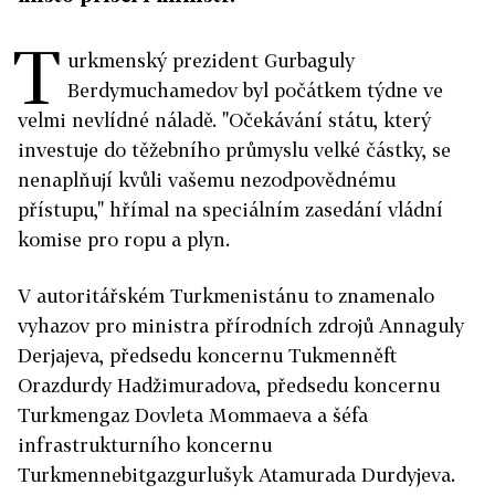
T
urkmenský prezident Gurbaguly
Berdymuchamedov byl počátkem týdne ve
velmi nevlídné náladě. "Očekávání státu, který
investuje do těžebního průmyslu velké částky, se
nenaplňují kvůli vašemu nezodpovědnému
přístupu," hřímal na speciálním zasedání vládní
komise pro ropu a plyn.
V autoritářském Turkmenistánu to znamenalo
vyhazov pro ministra přírodních zdrojů Annaguly
Derjajeva, předsedu koncernu Tukmenněft
Orazdurdy Hadžimuradova, předsedu koncernu
Turkmengaz Dovleta Mommaeva a šéfa
infrastrukturního koncernu
Turkmennebitgazgurlušyk Atamurada Durdyjeva.