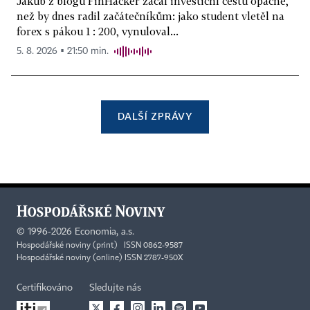
Jakub z blogu FinHacker začal investiční cestu opačně,
než by dnes radil začátečníkům: jako student vletěl na
forex s pákou 1 : 200, vynuloval...
5. 8. 2026 ▪ 21:50 min.
DALŠÍ ZPRÁVY
©
1996-2026
Economia, a.s.
Hospodářské noviny (print) ISSN 0862-9587
Hospodářské noviny (online) ISSN 2787-950X
Certifikováno
Sledujte nás