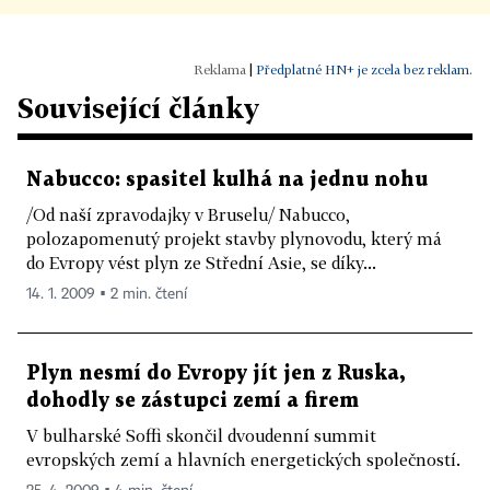
|
Předplatné HN+ je zcela bez reklam.
Související články
Nabucco: spasitel kulhá na jednu nohu
/Od naší zpravodajky v Bruselu/ Nabucco,
polozapomenutý projekt stavby plynovodu, který má
do Evropy vést plyn ze Střední Asie, se díky...
14. 1. 2009 ▪ 2 min. čtení
Plyn nesmí do Evropy jít jen z Ruska,
dohodly se zástupci zemí a firem
V bulharské Soffi skončil dvoudenní summit
evropských zemí a hlavních energetických společností.