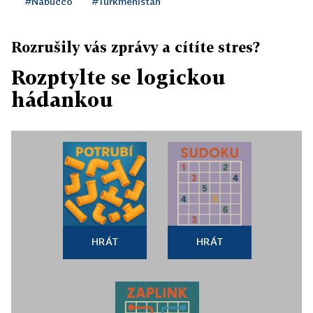
#Nabucco
#Turkmenistán
Rozrušily vás zprávy a cítíte stres?
Rozptylte se logickou
hádankou
HRÁT
HRÁT