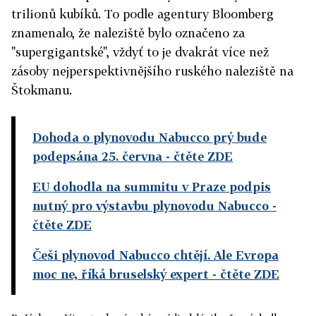
trilionů kubíků. To podle agentury Bloomberg
znamenalo, že naleziště bylo označeno za
"supergigantské", vždyť to je dvakrát více než
zásoby nejperspektivnějšího ruského naleziště na
Štokmanu.
Dohoda o plynovodu Nabucco prý bude
podepsána 25. června
- čtěte ZDE
EU dohodla na summitu v Praze podpis
nutný pro výstavbu plynovodu Nabucco
-
čtěte ZDE
Češi plynovod Nabucco chtějí. Ale Evropa
moc ne, říká bruselský expert
- čtěte ZDE