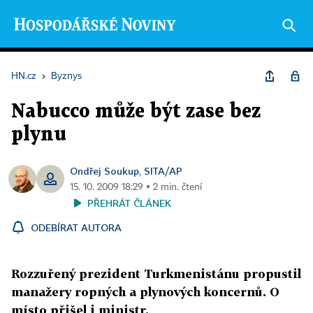
HN.cz
›
Byznys
Nabucco může být zase bez
plynu
Ondřej Soukup
SITA/AP
,
15. 10. 2009 18:29 ▪ 2 min. čtení
PŘEHRÁT ČLÁNEK
ODEBÍRAT AUTORA
Rozzuřený prezident Turkmenistánu propustil
manažery ropných a plynových koncernů. O
místo přišel i ministr.