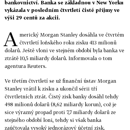
bankovnictví. Banka se základnou v New Yorku
vykázala v posledním čtvrtletí čisté příjmy ve
výši 29 centů za akcii.
A
merický Morgan Stanley dosáhla ve čtvrtém
čtvrtletí loňského roku zisku 413 milionů
dolarů. Ještě vloni ve stejném období byla banka ve
ztrátě 10,5 miliardy dolarů. Informovala o tom
agentura Reuters.
Ve třetím čtvrtletí se už finanční ústav Morgan
Stanley vrátil k zisku a ukončil sérii tří
čtvrtletních ztrát. Čistý zisk banky dosáhl tehdy
498 milionů dolarů (8,62 miliardy korun), což je
sice výrazný propad proti 7,7 miliardy dolarů ze
stejného období loni, tehdy si však banka
zaúčtovala vysoký jednorázový účetní zisk.