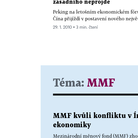
zásadního neprojde
Peking na letošním ekonomickém fóru 
Čína přijíždí v postavení nového nejvě
29. 1. 2010 ▪ 3 min. čtení
Téma:
MMF
MMF kvůli konfliktu v Í
ekonomiky
Mezinárodní měnový fond (MMF) zhorš