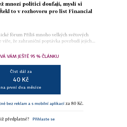
ž mnozí politici doufají, myslí si
kl to v rozhovoru pro list Financial
ké fórum Příliš mnoho velkých světových
íře, že zahraniční poptávka povzbudí jejich...
VÁ VÁM JEŠTĚ 95 % ČLÁNKU
Číst dál za
40 Kč
na první dva měsíce
za 80 Kč.
tné bez reklam a s mobilní aplikací
iž předplatné?
Přihlaste se