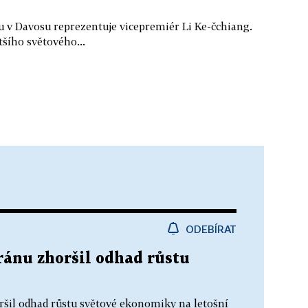
v Davosu reprezentuje vicepremiér Li Ke-čchiang.
tšího světového...
ODEBÍRAT
ránu zhoršil odhad růstu
il odhad růstu světové ekonomiky na letošní