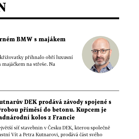
N
 černém BMW s majákem
 křižovatky přihnalo obří luxusní
m majáčkem na střeše. Na
utnarův DEK prodává závody spojené s
ýrobou příměsí do betonu. Kupcem je
adnárodní kolos z Francie
jvětší síť stavebnin v Česku DEK, kterou společně
astní Vít a Petra Kutnarovi, prodává část svého