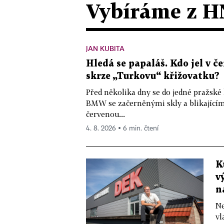
Vybíráme z H
JAN KUBITA
Hledá se papaláš. Kdo jel v
skrze „Turkovu“ křižovatku?
Před několika dny se do jedné pražské
BMW se začerněnými skly a blikající
červenou...
4. 8. 2026 ▪ 6 min. čtení
K
v
n
Ne
vl