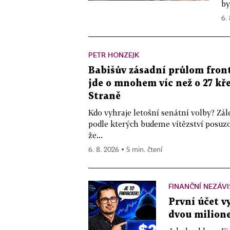
by
6.
PETR HONZEJK
Babišův zásadní průlom front
jde o mnohem víc než o 27 kře
Straně
Kdo vyhraje letošní senátní volby? Zál
podle kterých budeme vítězství posuzo
že...
6. 8. 2026 ▪ 5 min. čtení
FINANČNÍ NEZÁV
První účet v
dvou milione