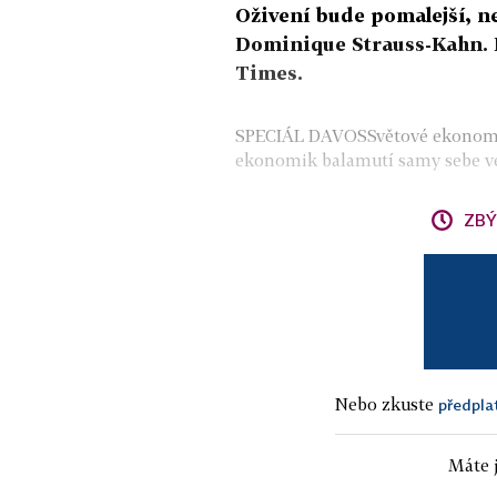
Oživení bude pomalejší, ne
Dominique Strauss-Kahn. Ře
Times.
SPECIÁL DAVOSSvětové ekonomic
ekonomik balamutí samy sebe ve v
ZBÝ
Nebo zkuste
předpla
Máte j