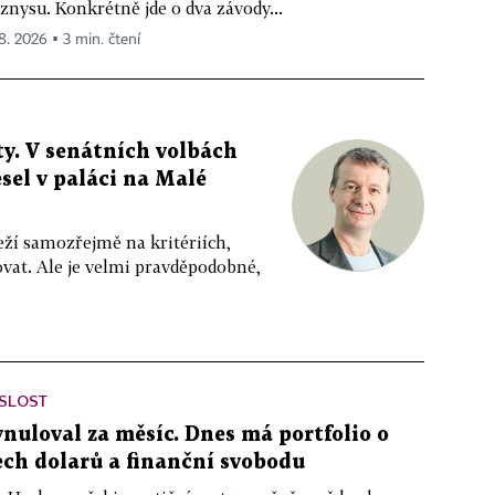
znysu. Konkrétně jde o dva závody...
 8. 2026 ▪ 3 min. čtení
y. V senátních volbách
sel v paláci na Malé
eží samozřejmě na kritériích,
vat. Ale je velmi pravděpodobné,
ISLOST
ynuloval za měsíc. Dnes má portfolio o
ch dolarů a finanční svobodu