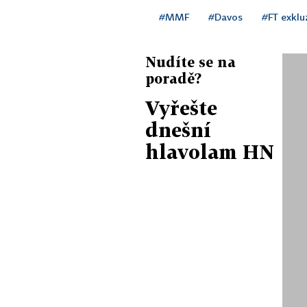
#MMF
#Davos
#FT exklu
Nudíte se na
poradě?
Vyřešte
dnešní
hlavolam HN