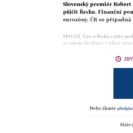
Slovenský premiér Robert F
půjčit Řecku. Finanční p
eurozóny. ČR se případná p
SPECIÁL Více o Řecku a jeho pr
se zapojit do plánu, v jehož rámc
ZBÝ
Nebo zkuste
předpla
Máte j