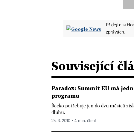
Přidejte si H
zprávách.
Související čl
Paradox: Summit EU má jedna
programu
Řecko potřebuje jen do dvu měsíců zís
dluhu.
25. 3. 2010 ▪ 4 min. čtení