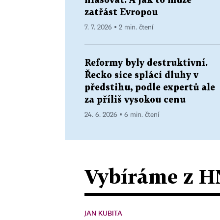
hlasovat. A jak to může
zatřást Evropou
7. 7. 2026 ▪ 2 min. čtení
Reformy byly destruktivní.
Řecko sice splácí dluhy v
předstihu, podle expertů ale
za příliš vysokou cenu
24. 6. 2026 ▪ 6 min. čtení
Vybíráme z H
JAN KUBITA