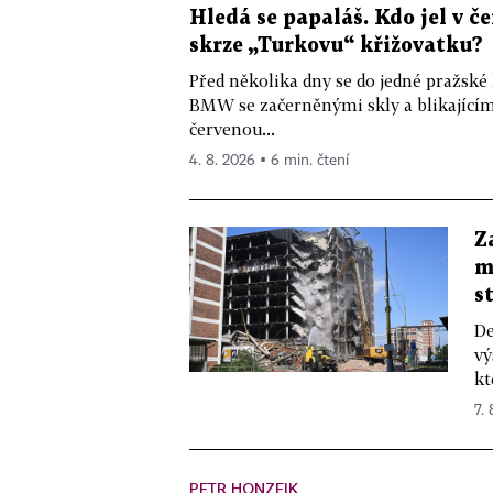
Hledá se papaláš. Kdo jel v
skrze „Turkovu“ křižovatku?
Před několika dny se do jedné pražské
BMW se začerněnými skly a blikající
červenou...
4. 8. 2026 ▪ 6 min. čtení
Z
m
s
De
vý
kt
7.
PETR HONZEJK