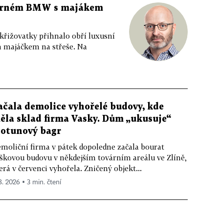
 černém BMW s majákem
 křižovatky přihnalo obří luxusní
m majáčkem na střeše. Na
ačala demolice vyhořelé budovy, kde
ěla sklad firma Vasky. Dům „ukusuje“
totunový bagr
moliční firma v pátek dopoledne začala bourat
škovou budovu v někdejším továrním areálu ve Zlíně,
erá v červenci vyhořela. Zničený objekt...
 8. 2026 ▪ 3 min. čtení