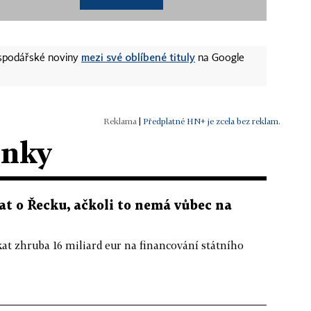
mezi své oblíbené tituly
ospodářské noviny
na Google
|
Předplatné HN+ je zcela bez reklam.
ánky
t o Řecku, ačkoli to nemá vůbec na
kat zhruba 16 miliard eur na financování státního