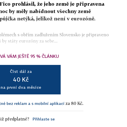
ico prohlásil, že jeho země je připravena
omoc by měly nabídnout všechny země
ůjčka netýká, jelikož není v eurozóně.
oblémech s obřím zadlužením Slovensko je připraveno
i by státy eurozóny za sebe...
VÁ VÁM JEŠTĚ 95 % ČLÁNKU
Číst dál za
40 Kč
na první dva měsíce
za 80 Kč.
tné bez reklam a s mobilní aplikací
iž předplatné?
Přihlaste se