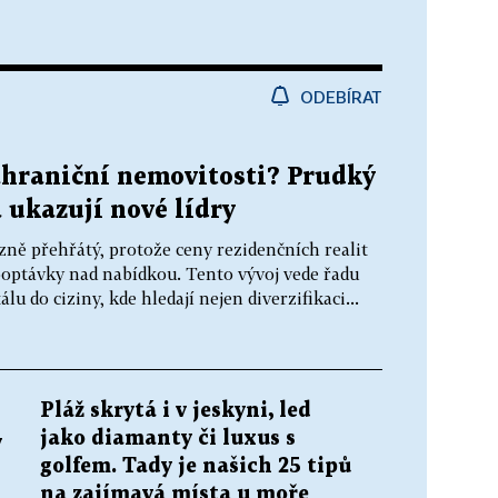
ODEBÍRAT
ahraniční nemovitosti? Prudký
 ukazují nové lídry
zně přehřátý, protože ceny rezidenčních realit
optávky nad nabídkou. Tento vývoj vede řadu
 do ciziny, kde hledají nejen diverzifikaci...
Pláž skrytá i v jeskyni, led
jako diamanty či luxus s
v
golfem. Tady je našich 25 tipů
na zajímavá místa u moře