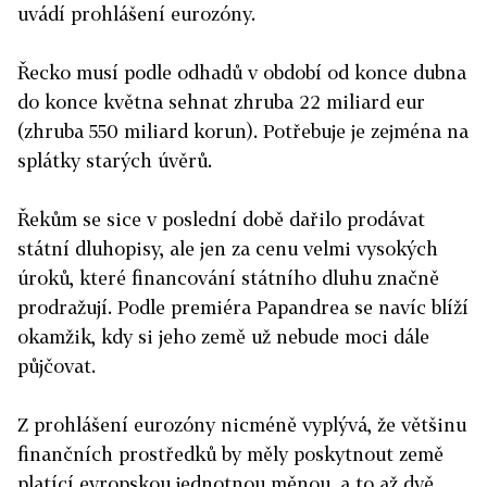
uvádí prohlášení eurozóny.
Řecko musí podle odhadů v období od konce dubna
do konce května sehnat zhruba 22 miliard eur
(zhruba 550 miliard korun). Potřebuje je zejména na
splátky starých úvěrů.
Řekům se sice v poslední době dařilo prodávat
státní dluhopisy, ale jen za cenu velmi vysokých
úroků, které financování státního dluhu značně
prodražují. Podle premiéra Papandrea se navíc blíží
okamžik, kdy si jeho země už nebude moci dále
půjčovat.
Z prohlášení eurozóny nicméně vyplývá, že většinu
finančních prostředků by měly poskytnout země
platící evropskou jednotnou měnou, a to až dvě