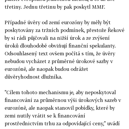
třetiny. Jednu třetinu by pak poskytl MMF.
Případné úvěry od zemí eurozóny by měly být
poskytovány za tržních podmínek, přestože Řekové
by si rádi půjčovali na nižší úrok a ze zvýšení
úroků dlouhodobě obviňují finanční spekulanty.
Odsouhlasený text ovšem počítá s tím, že úvěry
nebudou vycházet z průměrné úrokové sazby v
eurozóně, ale naopak budou odrážet
důvěryhodnost dlužníka.
"Cílem tohoto mechanismu je, aby neposkytoval
financování za průměrnou výši úrokových sazeb v
eurozóně, ale naopak stanovil pobídky, které by
zemi nutily vrátit se k financování
prostřednictvím trhu za odpovídající ceny," uvádí