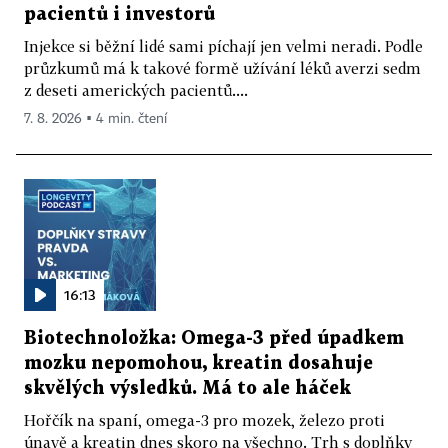
pacientů i investorů
Injekce si běžní lidé sami píchají jen velmi neradi. Podle
průzkumů má k takové formě užívání léků averzi sedm
z deseti amerických pacientů....
7. 8. 2026 ▪ 4 min. čtení
16:13
Biotechnoložka: Omega-3 před úpadkem
mozku nepomohou, kreatin dosahuje
skvělých výsledků. Má to ale háček
Hořčík na spaní, omega-3 pro mozek, železo proti
únavě a kreatin dnes skoro na všechno. Trh s doplňky