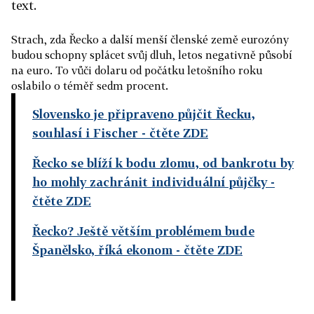
text.
Strach, zda Řecko a další menší členské země eurozóny
budou schopny splácet svůj dluh, letos negativně působí
na euro. To vůči dolaru od počátku letošního roku
oslabilo o téměř sedm procent.
Slovensko je připraveno půjčit Řecku,
souhlasí i Fischer
- čtěte ZDE
Řecko se blíží k bodu zlomu, od bankrotu by
ho mohly zachránit individuální půjčky
-
čtěte ZDE
Řecko? Ještě větším problémem bude
Španělsko, říká ekonom
- čtěte ZDE