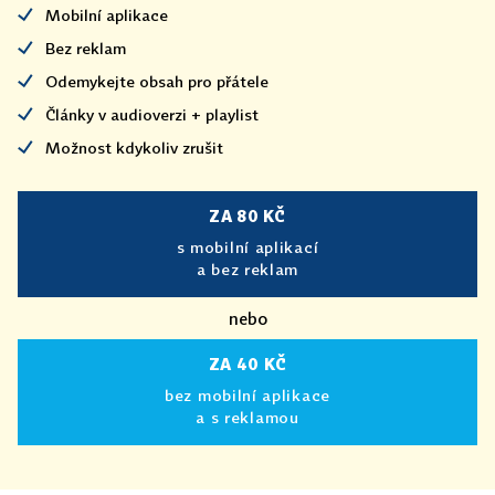
Mobilní aplikace
Bez reklam
Odemykejte obsah pro přátele
Články v audioverzi + playlist
Možnost kdykoliv zrušit
ZA 80 KČ
s mobilní aplikací
a bez reklam
nebo
ZA 40 KČ
bez mobilní aplikace
a s reklamou